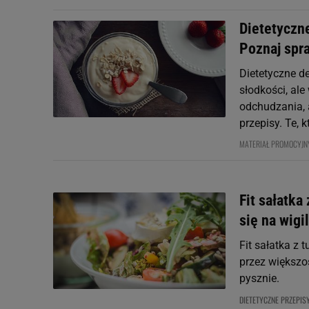
Dietetyczne
Poznaj spr
Dietetyczne d
słodkości, ale
odchudzania, 
przepisy. Te, kt
MATERIAŁ PROMOCYJN
Fit sałatka
się na wigi
Fit sałatka z 
przez większoś
pysznie.
DIETETYCZNE PRZEPIS