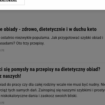
WANSOWANE
żasz też zgodę na zainstalowanie i przechowywanie plików cookie Gazeta.p
gora S.A. na Twoim urządzeniu końcowym. Możesz w każdej chwili zmien
 wywołując narzędzie do zarządzania twoimi preferencjami dot. przetw
ywatności ” w stopce serwisu i przechodząc do „Ustawień Zaawansowan
st także za pomocą ustawień przeglądarki.
e obiady - zdrowo, dietetycznie i w duchu keto
rzy i Agora S.A. możemy przetwarzać dane osobowe w następujących cel
t ostatnio niezwykle popularna. Jak przygotować szybki obiad i
 geolokalizacyjnych. Aktywne skanowanie charakterystyki urządzenia do
 na urządzeniu lub dostęp do nich. Spersonalizowane reklamy i treści, p
asadami? Oto trzy przepisy.
zanie usług.
Lista Zaufanych Partnerów
Y PR
i się pomysły na przepisy na dietetyczny obiad?
z naszych!
iad do pracy czy dla całej rodziny wcale nie musi być nudny. Ni
wciąż tych samych dań. Zainspiruj się naszymi szybkimi i prost
niskokaloryczne dania i zaskocz swoich bliski.
Y PR