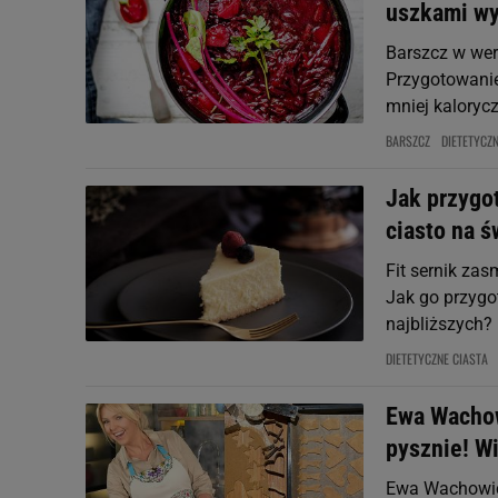
uszkami wy
Barszcz w wers
Przygotowanie 
mniej kaloryc
BARSZCZ
DIETETYCZ
Jak przygot
ciasto na ś
Fit sernik zas
Jak go przygo
najbliższych
DIETETYCZNE CIASTA
Ewa Wachow
pysznie! W
Ewa Wachowic