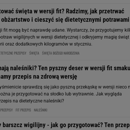
ować święta w wersji fit? Radzimy, jak przetrwać
 obżartstwo i cieszyć się dietetycznymi potrawami
ji fit mogą być naprawdę udane. Wystarczy, że przygotujemy kil
otraw wigilijnych w wersji dietetycznej i odkryjemy magię świąt
rii oraz dodatkowych kilogramów w styczniu.
ETETYCZNE PRZEPISY
ŚWIĘTA
ŚWIĘTA BOŻEGO NARODZENIA
 mają naleśniki? Ten pyszny deser w wersji fit smak
namy przepis na zdrową wersję
wyśmienicie sprawdzą się jako pyszną przekąskę w wersji nieco 
Można je przygotować na słodko lub wytrawnie. Jak wygląda
zepis na dietetyczne naleśniki?
 PRZEPISY
FIT PRZEPIS
NALEŚNIKI
 barszcz wigilijny - jak go przygotować? Ten przep