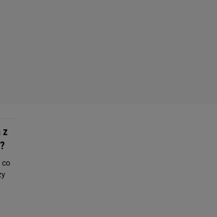
 z
ć?
 co
zy