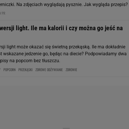
erniczki. Na zdjęciach wyglądają pysznie. Jak wygląda przepis?
Y PR
ersji light. Ile ma kalorii i czy można go jeść na
sji light może okazać się świetną przekąską. Ile ma dokładnie
 jest wskazane jedzenie go, będąc na diecie? Podpowiadamy dwa
pisy na popcorn bez tłuszczu.
Y
POPCORN
PRZEKĄSKI
ZDROWE ODŻYWIANIE
ZDROWIE