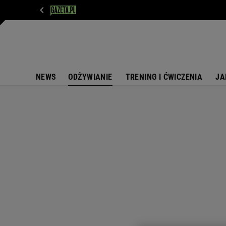
WIADOMOŚCI
NEXT
SPORT
PLOTEK
D
NEWS
ODŻYWIANIE
TRENING I ĆWICZENIA
JA