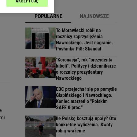
AKCEPTUJĘ
l sp. z o.o., jej
ić swoje preferencje
POPULARNE
NAJNOWSZE
arzania danych poprzez
ych”. Zmiana ustawień
To Morawiecki robił na
rocznicy zaprzysiężenia
Nawrockiego. Jest nagranie.
ach:
Posłanka PiS: Skandal
 celów identyfikacji.
omiar reklam i treści,
"Koronacja", rok "prezydenta
kiboli". Politycy i dziennikarze
o rocznicy prezydentury
Nawrockiego
EBC przejechał się po pomyśle
Glapińskiego i Nawrockiego.
Koniec marzeń o "Polskim
SAFE 0 proc."
e
ymi
Ile Polskę kosztują upały? Oto
konkretne wyliczenia. Kwoty
robią wrażenie