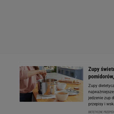
Zupy świet
pomidorów, 
Zupy dietetyc
najważniejsze
jedzenie zup 
przepisy i wsk
DIETETYCZNE PRZEPIS