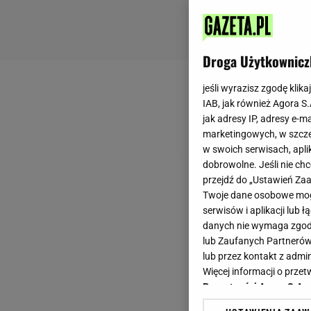
Droga Użytkownicz
jeśli wyrazisz zgodę klika
IAB, jak również Agora S
jak adresy IP, adresy e-m
marketingowych, w szcze
w swoich serwisach, aplik
dobrowolne. Jeśli nie ch
przejdź do „Ustawień Z
Twoje dane osobowe mogą
serwisów i aplikacji lub
danych nie wymaga zgody 
lub Zaufanych Partnerów
lub przez kontakt z admi
Więcej informacji o prz
Prywatności Agora S.A.