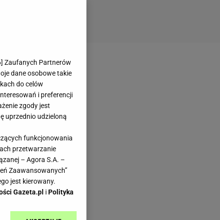
6
] Zaufanych Partnerów
woje dane osobowe takie
likach do celów
teresowań i preferencji
ażenie zgody jest
dę uprzednio udzieloną
yczących funkcjonowania
kach przetwarzanie
ązanej – Agora S.A. –
awień Zaawansowanych”
go jest kierowany.
ości Gazeta.pl
i
Polityka