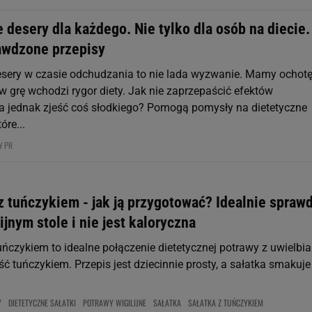
 desery dla każdego. Nie tylko dla osób na diecie.
awdzone przepisy
esery w czasie odchudzania to nie lada wyzwanie. Mamy ochot
 w grę wchodzi rygor diety. Jak nie zaprzepaścić efektów
a jednak zjeść coś słodkiego? Pomogą pomysły na dietetyczne
óre...
Y PR
 z tuńczykiem - jak ją przygotować? Idealnie spraw
lijnym stole i nie jest kaloryczna
tuńczykiem to idealne połączenie dietetycznej potrawy z uwielb
ć tuńczykiem. Przepis jest dziecinnie prosty, a sałatka smakuje
Y
DIETETYCZNE SAŁATKI
POTRAWY WIGILIJNE
SAŁATKA
SAŁATKA Z TUŃCZYKIEM