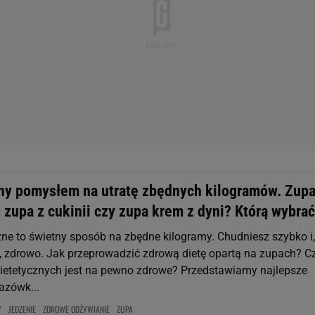
ny pomysłem na utratę zbędnych kilogramów. Zupa
zupa z cukinii czy zupa krem z dyni? Którą wybra
zne to świetny sposób na zbędne kilogramy. Chudniesz szybko i,
, zdrowo. Jak przeprowadzić zdrową dietę opartą na zupach? C
dietetycznych jest na pewno zdrowe? Przedstawiamy najlepsze
azówk...
Y
JEDZENIE
ZDROWE ODŻYWIANIE
ZUPA