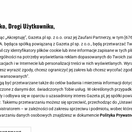
ko, Drogi Użytkowniku,
jąc „Akceptuję”, Gazeta.pl sp. z o.o. oraz jej Zaufani Partnerzy, w tym [
67
.A. będąca spółką powiązaną z Gazeta.pl sp. z o.o., będą przetwarzać T
ail czy identyfikatory plików cookie lub inne informacje zapisane w tych p
gólności na potrzeby wyświetlania reklam dopasowanych do Twoich zain
acjach i w Internecie lub personalizacji treści w nich wyświetlanych. Wyr
cesz wyrazić zgody, chcesz ograniczyć jej zakres lub chcesz wycofać zgo
aawansowanych”.
 być przetwarzane także do celów badania i mierzenia informacji dot
 łączone z danymi dot. świadczonych Tobie usług. W określonych przypad
i odbywa się w oparciu o uzasadniony interes Gazeta.pl, jej spółki powi
. Takiemu przetwarzaniu możesz się sprzeciwić, przechodząc do „Ust
nistratorem – w zależności od zakresu sprzeciwu i podmiotu, wobec które
etwarzaniu danych osobowych znajdziesz w dokumencie
Polityka Prywatn