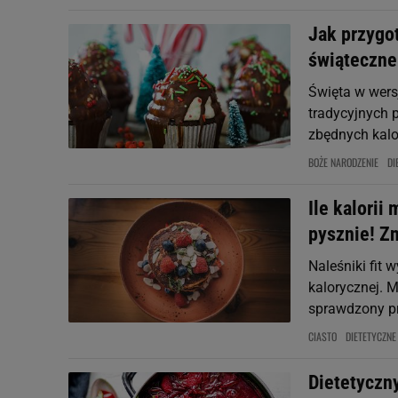
Jak przygot
świąteczne
Święta w wers
tradycyjnych p
zbędnych kalo
BOŻE NARODZENIE
DI
Ile kalorii
pysznie! Z
Naleśniki fit 
kalorycznej. 
sprawdzony pr
CIASTO
DIETETYCZNE
Dietetyczny