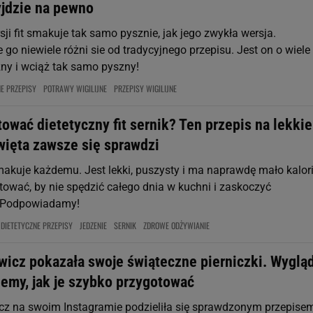
jdzie na pewno
ji fit smakuje tak samo pysznie, jak jego zwykła wersja.
go niewiele różni sie od tradycyjnego przepisu. Jest on o wiele
zny i wciąż tak samo pyszny!
NE PRZEPISY
POTRAWY WIGILIJNE
PRZEPISY WIGILIJNE
ować dietetyczny fit sernik? Ten przepis na lekkie
więta zawsze się sprawdzi
makuje każdemu. Jest lekki, puszysty i ma naprawdę mało kalori
tować, by nie spędzić całego dnia w kuchni i zaskoczyć
? Podpowiadamy!
DIETETYCZNE PRZEPISY
JEDZENIE
SERNIK
ZDROWE ODŻYWIANIE
icz pokazała swoje świąteczne pierniczki. Wygląd
iemy, jak je szybko przygotować
z na swoim Instagramie podzieliła się sprawdzonym przepise