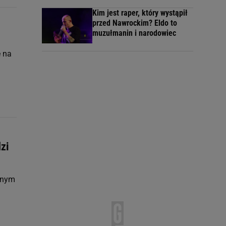
Kim jest raper, który wystąpił
przed Nawrockim? Eldo to
muzułmanin i narodowiec
ę na
dzi
ianym