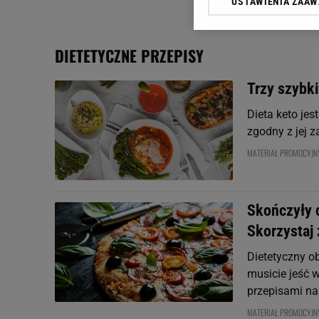
USTAWIENIA ZAA
Klikając „Akceptuję” wyra
Zaufanych Partnerów i A
dotyczące plików cookie,
DIETETYCZNE PRZEPISY
odnośnik „Ustawienia pr
plików cookie możliwa je
Trzy szybki
My, nasi Zaufani Partne
Dieta keto jes
Użycie dokładnych danych
Przechowywanie informacji
zgodny z jej z
badnie odbiorców i uleps
MATERIAŁ PROMOCYJN
Skończyły c
Skorzystaj 
Dietetyczny ob
musicie jeść 
przepisami na 
MATERIAŁ PROMOCYJN