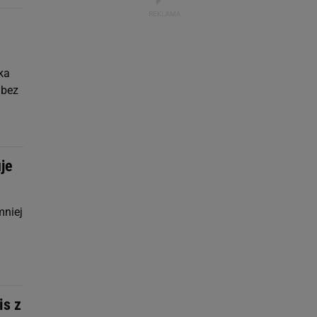
ka
 bez
uje
mniej
is z