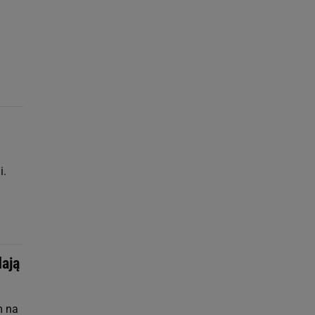
i.
ają
m na