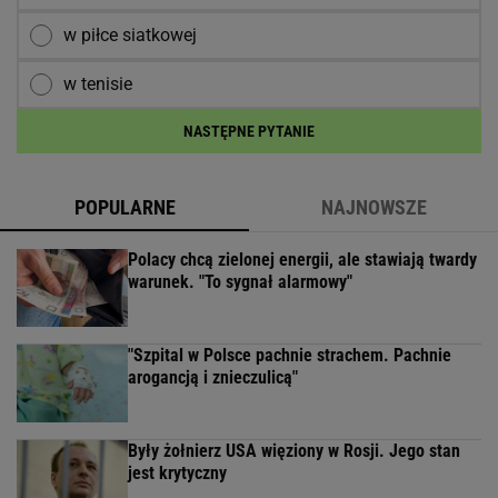
w piłce siatkowej
w tenisie
NASTĘPNE PYTANIE
POPULARNE
NAJNOWSZE
Polacy chcą zielonej energii, ale stawiają twardy
warunek. "To sygnał alarmowy"
"Szpital w Polsce pachnie strachem. Pachnie
arogancją i znieczulicą"
Były żołnierz USA więziony w Rosji. Jego stan
jest krytyczny