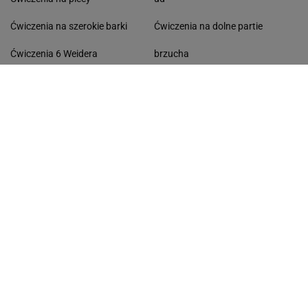
Ćwiczenia na szerokie barki
Ćwiczenia na dolne partie
Ćwiczenia 6 Weidera
brzucha
Ćwiczenia na triceps
Ćwiczenia na łydki
Ćwiczenia na biceps
Ćwiczenia na boczki
Ćwiczenia rozciągające
Ćwiczenia na przedramie
Ćwiczenia na pośladki
Ćwiczenia na drążku
TRENING
PORADY
Spinning
Jak zacząć biegać
Trening obwodowy
Pilates co to jest
Street workout
Step - Stepy
Jak zrobić 100 pompek
Jak się zmotywować do ćwiczeń