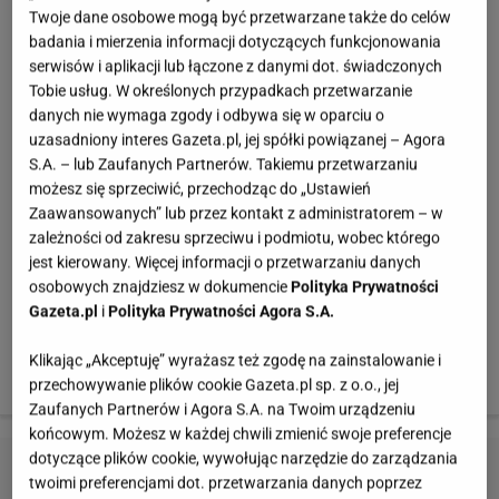
Twoje dane osobowe mogą być przetwarzane także do celów
- 1 łyżka jogurtu naturalnego
badania i mierzenia informacji dotyczących funkcjonowania
serwisów i aplikacji lub łączone z danymi dot. świadczonych
Tobie usług. W określonych przypadkach przetwarzanie
- 1 szczypta cynamonu
danych nie wymaga zgody i odbywa się w oparciu o
uzasadniony interes Gazeta.pl, jej spółki powiązanej – Agora
S.A. – lub Zaufanych Partnerów. Takiemu przetwarzaniu
Sposób przygotowania:
możesz się sprzeciwić, przechodząc do „Ustawień
Zaawansowanych” lub przez kontakt z administratorem – w
zależności od zakresu sprzeciwu i podmiotu, wobec którego
Owsiankę przygotuj według przepisu. Dodaj do niej
jest kierowany. Więcej informacji o przetwarzaniu danych
przecier jabłkowy, wcześniej wymieszany
osobowych znajdziesz w dokumencie
Polityka Prywatności
Gazeta.pl
i
Polityka Prywatności Agora S.A.
z cynamonem i jogurtem naturalnym. Smacznego.
Klikając „Akceptuję” wyrażasz też zgodę na zainstalowanie i
Podawaj ze szklanką niesłodzonego soku.
przechowywanie plików cookie Gazeta.pl sp. z o.o., jej
Zaufanych Partnerów i Agora S.A. na Twoim urządzeniu
końcowym. Możesz w każdej chwili zmienić swoje preferencje
dotyczące plików cookie, wywołując narzędzie do zarządzania
twoimi preferencjami dot. przetwarzania danych poprzez