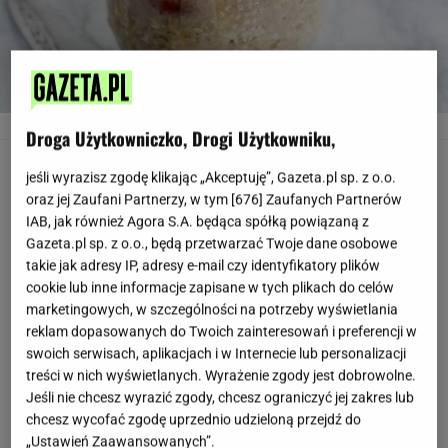
.
www.momables.com
Droga Użytkowniczko, Drogi Użytkowniku,
Jabłkowa owsianka
jeśli wyrazisz zgodę klikając „Akceptuję”, Gazeta.pl sp. z o.o.
oraz jej Zaufani Partnerzy, w tym [
676
] Zaufanych Partnerów
Składniki:
IAB, jak również Agora S.A. będąca spółką powiązaną z
Gazeta.pl sp. z o.o., będą przetwarzać Twoje dane osobowe
takie jak adresy IP, adresy e-mail czy identyfikatory plików
- 35 g owsianki
cookie lub inne informacje zapisane w tych plikach do celów
marketingowych, w szczególności na potrzeby wyświetlania
- 150 ml sojowego mleka
reklam dopasowanych do Twoich zainteresowań i preferencji w
swoich serwisach, aplikacjach i w Internecie lub personalizacji
treści w nich wyświetlanych. Wyrażenie zgody jest dobrowolne.
- 2 łyżki przecieru jabłkowego (można zrobić go
Jeśli nie chcesz wyrazić zgody, chcesz ograniczyć jej zakres lub
samemu, ścierając jabłko na tarce)
chcesz wycofać zgodę uprzednio udzieloną przejdź do
„Ustawień Zaawansowanych”.