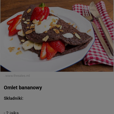
.
www.threates.ml
Omlet bananowy
Składniki:
- 2 jajka