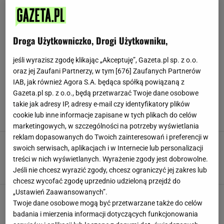
Droga Użytkowniczko, Drogi Użytkowniku,
jeśli wyrazisz zgodę klikając „Akceptuję”, Gazeta.pl sp. z o.o.
CIASTO
oraz jej Zaufani Partnerzy, w tym [
676
] Zaufanych Partnerów
IAB, jak również Agora S.A. będąca spółką powiązaną z
Smaczny pomysł Ani Starmach na majówkę:
Gazeta.pl sp. z o.o., będą przetwarzać Twoje dane osobowe
ciasto ucierane z kruszonką i owocami
takie jak adresy IP, adresy e-mail czy identyfikatory plików
MATERIAŁ PROMOCYJNY PR
cookie lub inne informacje zapisane w tych plikach do celów
marketingowych, w szczególności na potrzeby wyświetlania
reklam dopasowanych do Twoich zainteresowań i preferencji w
Anna Starmach podzieliła się przepisem na
swoich serwisach, aplikacjach i w Internecie lub personalizacji
pyszne eklery. Czy okażą się takim samym
treści w nich wyświetlanych. Wyrażenie zgody jest dobrowolne.
hitem jak cytrynowiec Ani?
Jeśli nie chcesz wyrazić zgody, chcesz ograniczyć jej zakres lub
MATERIAŁ PROMOCYJNY PR
chcesz wycofać zgodę uprzednio udzieloną przejdź do
„Ustawień Zaawansowanych”.
Wielkanocne ciasta według Anny Starmach:
Twoje dane osobowe mogą być przetwarzane także do celów
sernik z trzech składników i puszyste ciasto
cytrynowe
badania i mierzenia informacji dotyczących funkcjonowania