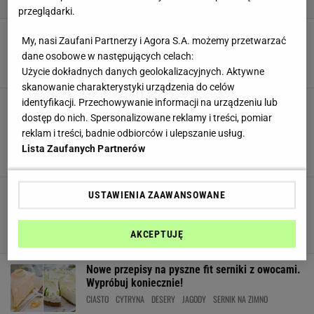
przeglądarki.
Na ten przepis czekali wszyscy. Magda Gessler
My, nasi Zaufani Partnerzy i Agora S.A. możemy przetwarzać
zdradza, jak wykonać piernik
dane osobowe w następujących celach:
MATERIAŁ PROMOCYJNY PR
Użycie dokładnych danych geolokalizacyjnych. Aktywne
skanowanie charakterystyki urządzenia do celów
identyfikacji. Przechowywanie informacji na urządzeniu lub
Jak przygotować piernik bez leżakowania?
Przepis nie jest trudny, a to świetna opcja na
dostęp do nich. Spersonalizowane reklamy i treści, pomiar
świąteczne ciasto last minute
reklam i treści, badnie odbiorców i ulepszanie usług.
CIASTO
PIERNIK
POTRAWY WIGILIJNE
PROSTE CIASTO
Lista Zaufanych Partnerów
PRZEPISY
Ile kalorii mają naleśniki? Ten pyszny deser w
USTAWIENIA ZAAWANSOWANE
wersji fit smakuje pysznie! Znamy przepis na
zdrową wersję
AKCEPTUJĘ
CIASTO
DIETETYCZNE PRZEPISY
FIT PRZEPIS
NALEŚNIKI
Nowe przepisy na pyszne fit serniki z owocami.
Wypróbuj koniecznie!
CIASTO
CYTRYNA
DESERY
JAGODY
SERNIK NA ZIMNO