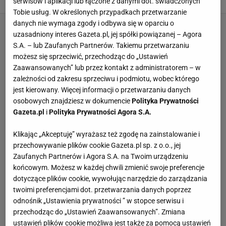
serwisów i aplikacji lub łączone z danymi dot. świadczonych
MATERIAŁ PROMOCYJNY PR
Tobie usług. W określonych przypadkach przetwarzanie
danych nie wymaga zgody i odbywa się w oparciu o
uzasadniony interes Gazeta.pl, jej spółki powiązanej – Agora
S.A. – lub Zaufanych Partnerów. Takiemu przetwarzaniu
możesz się sprzeciwić, przechodząc do „Ustawień
Zaawansowanych” lub przez kontakt z administratorem – w
zależności od zakresu sprzeciwu i podmiotu, wobec którego
jest kierowany. Więcej informacji o przetwarzaniu danych
osobowych znajdziesz w dokumencie
Polityka Prywatności
Gazeta.pl
i
Polityka Prywatności Agora S.A.
Klikając „Akceptuję” wyrażasz też zgodę na zainstalowanie i
przechowywanie plików cookie Gazeta.pl sp. z o.o., jej
Zaufanych Partnerów i Agora S.A. na Twoim urządzeniu
końcowym. Możesz w każdej chwili zmienić swoje preferencje
dotyczące plików cookie, wywołując narzędzie do zarządzania
twoimi preferencjami dot. przetwarzania danych poprzez
odnośnik „Ustawienia prywatności ” w stopce serwisu i
przechodząc do „Ustawień Zaawansowanych”. Zmiana
ustawień plików cookie możliwa jest także za pomocą ustawień