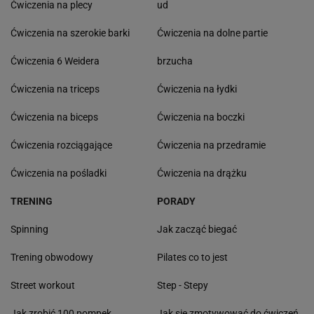
Ćwiczenia na plecy
ud
Ćwiczenia na szerokie barki
Ćwiczenia na dolne partie
Ćwiczenia 6 Weidera
brzucha
Ćwiczenia na triceps
Ćwiczenia na łydki
Ćwiczenia na biceps
Ćwiczenia na boczki
Ćwiczenia rozciągające
Ćwiczenia na przedramie
Ćwiczenia na pośladki
Ćwiczenia na drążku
TRENING
PORADY
Spinning
Jak zacząć biegać
Trening obwodowy
Pilates co to jest
Street workout
Step - Stepy
Jak zrobić 100 pompek
Jak się zmotywować do ćwiczeń