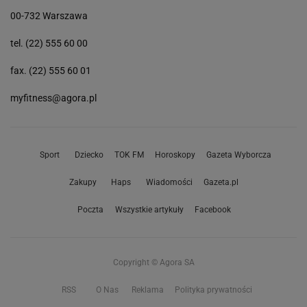
00-732 Warszawa
tel. (22) 555 60 00
fax. (22) 555 60 01
myfitness@agora.pl
Sport
Dziecko
TOK FM
Horoskopy
Gazeta Wyborcza
Zakupy
Haps
Wiadomości
Gazeta.pl
Poczta
Wszystkie artykuły
Facebook
Copyright © Agora SA
RSS
O Nas
Reklama
Polityka prywatności