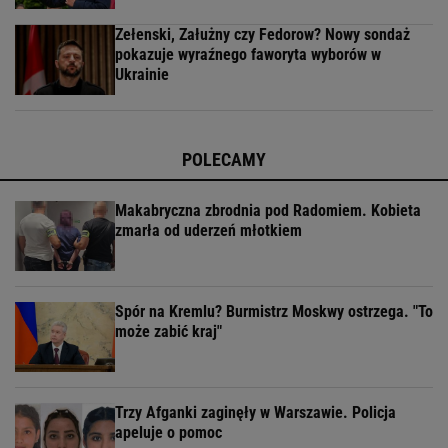
Zełenski, Załużny czy Fedorow? Nowy sondaż
pokazuje wyraźnego faworyta wyborów w
Ukrainie
POLECAMY
Makabryczna zbrodnia pod Radomiem. Kobieta
zmarła od uderzeń młotkiem
Spór na Kremlu? Burmistrz Moskwy ostrzega. "To
może zabić kraj"
Trzy Afganki zaginęły w Warszawie. Policja
apeluje o pomoc