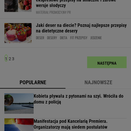
wersje słodyczy
MATERIAŁ PROMOCYJNY PR
Jaki deser na diecie? Poznaj najlepsze przepisy
na dietetyczne desery
DESER
DESERY
DIETA
FIT PRZEPISY
JEDZENIE
1
2
3
NASTĘPNA
POPULARNE
NAJNOWSZE
Kobieta pływała z pytonami na szyi. Wróciła do
domu z policją
Manifestacja pod Kancelarią Premiera.
Organizatorzy mają siedem postulatów