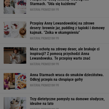
Starmach. "Uda się każdemu"
MATERIAŁ PROMOCYJNY PR
Przepisy Anny Lewandowskiej na zdrowe
desery: brownie jar, pudding z tapioki i domowy
kajmak. "Znika w okamgnieniu"
MATERIAŁ PROMOCYJNY PR
Masz ochotę na zdrowy deser, ale brakuje ci
inspiracji? Z pomocą przychodzi Anna
Lewandowska. Te przepisy warto znać
MATERIAŁ PROMOCYJNY PR
Anna Starmach wraca do smaków dzieciństwa.
Odkryj przepis na chrupiące gofry
MATERIAŁ PROMOCYJNY PR
Trzy dietetyczne pomysły na domowe słodycze,
idealne na lato