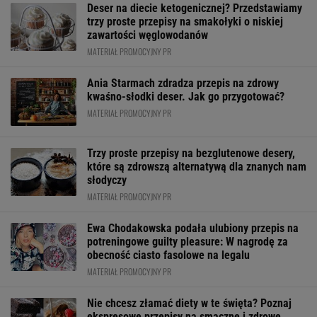
Deser na diecie ketogenicznej? Przedstawiamy
trzy proste przepisy na smakołyki o niskiej
zawartości węglowodanów
MATERIAŁ PROMOCYJNY PR
Ania Starmach zdradza przepis na zdrowy
kwaśno-słodki deser. Jak go przygotować?
MATERIAŁ PROMOCYJNY PR
Trzy proste przepisy na bezglutenowe desery,
które są zdrowszą alternatywą dla znanych nam
słodyczy
MATERIAŁ PROMOCYJNY PR
Ewa Chodakowska podała ulubiony przepis na
potreningowe guilty pleasure: W nagrodę za
obecność ciasto fasolowe na legalu
MATERIAŁ PROMOCYJNY PR
Nie chcesz złamać diety w te święta? Poznaj
ekspresowe przepisy na smaczne i zdrowe