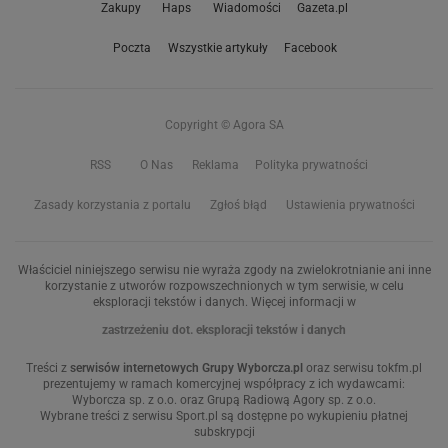
Zakupy
Haps
Wiadomości
Gazeta.pl
Poczta
Wszystkie artykuły
Facebook
Copyright © Agora SA
RSS
O Nas
Reklama
Polityka prywatności
Zasady korzystania z portalu
Zgłoś błąd
Ustawienia prywatności
Właściciel niniejszego serwisu nie wyraża zgody na zwielokrotnianie ani inne
korzystanie z utworów rozpowszechnionych w tym serwisie, w celu
eksploracji tekstów i danych. Więcej informacji w
zastrzeżeniu dot. eksploracji tekstów i danych
Treści z
serwisów internetowych Grupy Wyborcza.pl
oraz serwisu tokfm.pl
prezentujemy w ramach komercyjnej współpracy z ich wydawcami:
Wyborcza sp. z o.o. oraz Grupą Radiową Agory sp. z o.o.
Wybrane treści z serwisu Sport.pl są dostępne po wykupieniu płatnej
subskrypcji