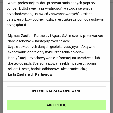
twoimi preferencjami dot. przetwarzania danych poprzez
Proste dyniowe ciasto. Bez tego przepisu nie
odnośnik „Ustawienia prywatności ” w stopce serwisu i
może się obejść Kourtney Kardashian
przechodząc do „Ustawień Zaawansowanych”. Zmiana
MATERIAŁ PROMOCYJNY PR
ustawień plików cookie możliwa jest także za pomocą ustawień
przeglądarki.
Wegańskie odpowiedniki popularnych ciast.
My, nasi Zaufani Partnerzy i Agora S.A. możemy przetwarzać
Pyszne, zdrowsze i zdecydowanie bardziej fit!
dane osobowe w następujących celach:
MATERIAŁ PROMOCYJNY PR
Użycie dokładnych danych geolokalizacyjnych. Aktywne
skanowanie charakterystyki urządzenia do celów
Zdrowe koktajle, które smakiem przypominają
identyfikacji. Przechowywanie informacji na urządzeniu lub
ulubione desery. Wystarczy pięć składników
dostęp do nich. Spersonalizowane reklamy i treści, pomiar
MATERIAŁ PROMOCYJNY PR
reklam i treści, badnie odbiorców i ulepszanie usług.
Lista Zaufanych Partnerów
USTAWIENIA ZAAWANSOWANE
AKCEPTUJĘ