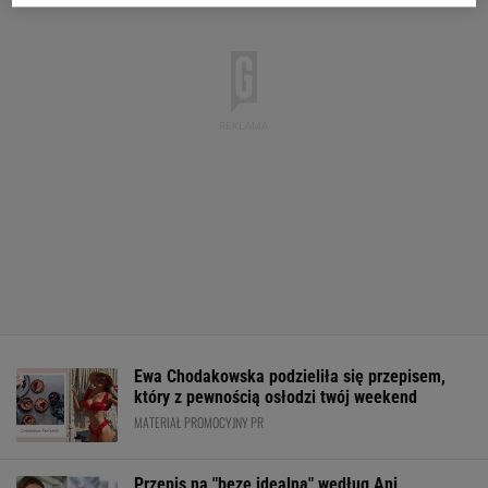
Ewa Chodakowska podzieliła się przepisem,
który z pewnością osłodzi twój weekend
MATERIAŁ PROMOCYJNY PR
Przepis na "bezę idealną" według Ani