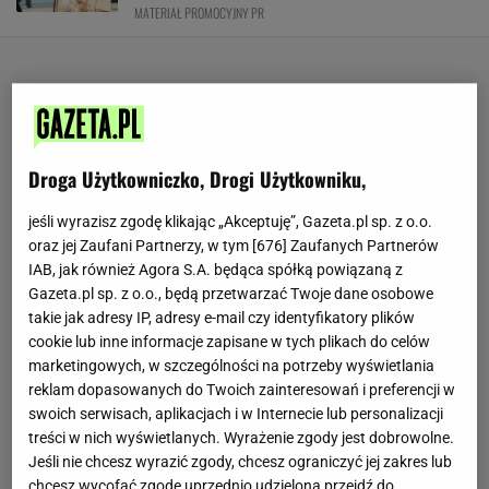
MATERIAŁ PROMOCYJNY PR
Droga Użytkowniczko, Drogi Użytkowniku,
jeśli wyrazisz zgodę klikając „Akceptuję”, Gazeta.pl sp. z o.o.
oraz jej Zaufani Partnerzy, w tym [
676
] Zaufanych Partnerów
IAB, jak również Agora S.A. będąca spółką powiązaną z
Gazeta.pl sp. z o.o., będą przetwarzać Twoje dane osobowe
takie jak adresy IP, adresy e-mail czy identyfikatory plików
cookie lub inne informacje zapisane w tych plikach do celów
marketingowych, w szczególności na potrzeby wyświetlania
reklam dopasowanych do Twoich zainteresowań i preferencji w
swoich serwisach, aplikacjach i w Internecie lub personalizacji
treści w nich wyświetlanych. Wyrażenie zgody jest dobrowolne.
Jeśli nie chcesz wyrazić zgody, chcesz ograniczyć jej zakres lub
chcesz wycofać zgodę uprzednio udzieloną przejdź do