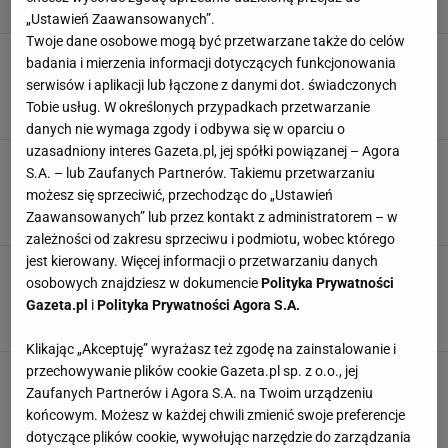
„Ustawień Zaawansowanych”.
Twoje dane osobowe mogą być przetwarzane także do celów
Ania Starmach proponuje dwa przepisy na
badania i mierzenia informacji dotyczących funkcjonowania
wielkanocnego makowca. Oba są pyszne i
serwisów i aplikacji lub łączone z danymi dot. świadczonych
proste do przygotowania
Tobie usług. W określonych przypadkach przetwarzanie
MATERIAŁ PROMOCYJNY PR
danych nie wymaga zgody i odbywa się w oparciu o
uzasadniony interes Gazeta.pl, jej spółki powiązanej – Agora
Masz ochotę na coś słodkiego? Te domowe
S.A. – lub Zaufanych Partnerów. Takiemu przetwarzaniu
przekąski naturalnie zawierają cukier, a
możesz się sprzeciwić, przechodząc do „Ustawień
dodatkowo dostarczą cennych witamin
Zaawansowanych” lub przez kontakt z administratorem – w
MATERIAŁ PROMOCYJNY PR
zależności od zakresu sprzeciwu i podmiotu, wobec którego
jest kierowany. Więcej informacji o przetwarzaniu danych
Klasyczne świąteczne ciasto? Anna Starmach
osobowych znajdziesz w dokumencie
Polityka Prywatności
poleca sernik po nowojorsku. Przygotujesz go
w kilku prostych krokach
Gazeta.pl
i
Polityka Prywatności Agora S.A.
MATERIAŁ PROMOCYJNY PR
Klikając „Akceptuję” wyrażasz też zgodę na zainstalowanie i
przechowywanie plików cookie Gazeta.pl sp. z o.o., jej
Anna Lewandowska podzieliła się przepisem
na słodkie placuszki jabłkowo-marchewkowe
Zaufanych Partnerów i Agora S.A. na Twoim urządzeniu
bez dodatku cukru
końcowym. Możesz w każdej chwili zmienić swoje preferencje
MATERIAŁ PROMOCYJNY PR
dotyczące plików cookie, wywołując narzędzie do zarządzania