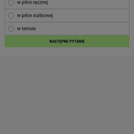
w piłce ręcznej
w piłce siatkowej
w tenisie
NASTĘPNE PYTANIE