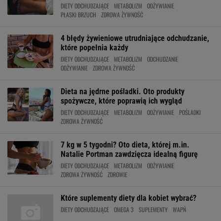
DIETY ODCHUDZAJĄCE
METABOLIZM
ODŻYWIANIE
PŁASKI BRZUCH
ZDROWA ŻYWNOŚĆ
4 błędy żywieniowe utrudniające odchudzanie,
które popełnia każdy
DIETY ODCHUDZAJĄCE
METABOLIZM
ODCHUDZANIE
ODŻYWIANIE
ZDROWA ŻYWNOŚĆ
Dieta na jędrne pośladki. Oto produkty
spożywcze, które poprawią ich wygląd
DIETY ODCHUDZAJĄCE
METABOLIZM
ODŻYWIANIE
POŚLADKI
ZDROWA ŻYWNOŚĆ
7 kg w 5 tygodni? Oto dieta, której m.in.
Natalie Portman zawdzięcza idealną figurę
DIETY ODCHUDZAJĄCE
METABOLIZM
ODŻYWIANIE
ZDROWA ŻYWNOŚĆ
ZDROWIE
Które suplementy diety dla kobiet wybrać?
DIETY ODCHUDZAJĄCE
OMEGA 3
SUPLEMENTY
WAPŃ