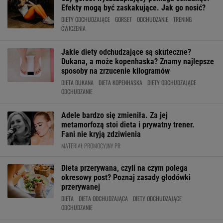
Efekty mogą być zaskakujące. Jak go nosić?
DIETY ODCHUDZAJĄCE
GORSET
ODCHUDZANIE
TRENING
ĆWICZENIA
Jakie diety odchudzające są skuteczne?
Dukana, a może kopenhaska? Znamy najlepsze
sposoby na zrzucenie kilogramów
DIETA DUKANA
DIETA KOPENHASKA
DIETY ODCHUDZAJĄCE
ODCHUDZANIE
Adele bardzo się zmieniła. Za jej
metamorfozą stoi dieta i prywatny trener.
Fani nie kryją zdziwienia
MATERIAŁ PROMOCYJNY PR
Dieta przerywana, czyli na czym polega
okresowy post? Poznaj zasady głodówki
przerywanej
DIETA
DIETA ODCHUDZAJĄCA
DIETY ODCHUDZAJĄCE
ODCHUDZANIE