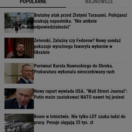
POPULARNE
NAJNOWSZE
Brutalny atak przed Złotymi Tarasami. Policjanci
szukają napastnika. "Nie uniknie
odpowiedzialności"
Zełenski, Załużny czy Fedorow? Nowy sondaż
pokazuje wyraźnego faworyta wyborów w
Ukrainie
Porównał Karola Nawrockiego do Shreka.
Prokuratura wykonała nieoczekiwany ruch
Nowy raport wywiadu USA. "Wall Street Journal":
Putin może zaatakować NATO nawet tej jesieni
Boom w lotnictwie. Nie tylko LOT szuka ludzi do
pracy. Pensje sięgają 25 tys. zł