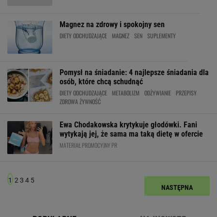
Magnez na zdrowy i spokojny sen
DIETY ODCHUDZAJĄCE
MAGNEZ
SEN
SUPLEMENTY
Pomysł na śniadanie: 4 najlepsze śniadania dla
osób, które chcą schudnąć
DIETY ODCHUDZAJĄCE
METABOLIZM
ODŻYWIANIE
PRZEPISY
ZDROWA ŻYWNOŚĆ
Ewa Chodakowska krytykuje głodówki. Fani
wytykają jej, że sama ma taką dietę w ofercie
MATERIAŁ PROMOCYJNY PR
1
2
3
4
5
NASTĘPNA