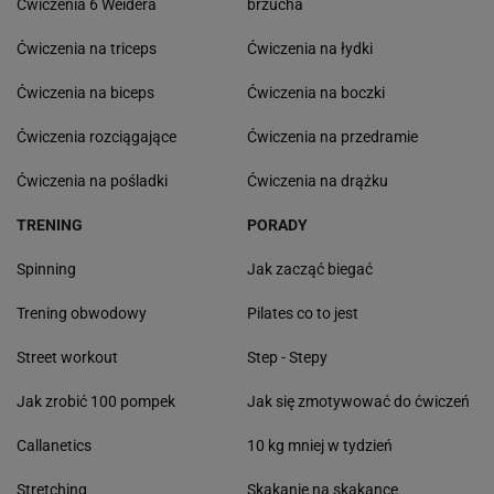
Ćwiczenia 6 Weidera
brzucha
Ćwiczenia na triceps
Ćwiczenia na łydki
Ćwiczenia na biceps
Ćwiczenia na boczki
Ćwiczenia rozciągające
Ćwiczenia na przedramie
Ćwiczenia na pośladki
Ćwiczenia na drążku
TRENING
PORADY
Spinning
Jak zacząć biegać
Trening obwodowy
Pilates co to jest
Street workout
Step - Stepy
Jak zrobić 100 pompek
Jak się zmotywować do ćwiczeń
Callanetics
10 kg mniej w tydzień
Stretching
Skakanie na skakance