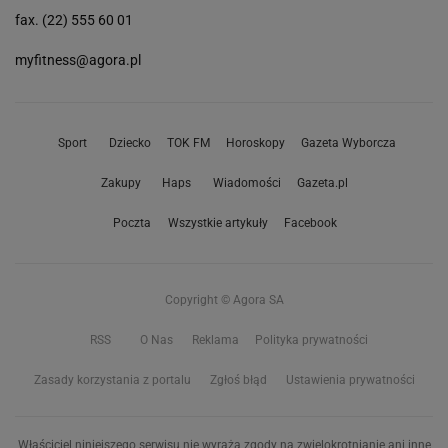
fax. (22) 555 60 01
myfitness@agora.pl
Sport
Dziecko
TOK FM
Horoskopy
Gazeta Wyborcza
Zakupy
Haps
Wiadomości
Gazeta.pl
Poczta
Wszystkie artykuły
Facebook
Copyright © Agora SA
RSS
O Nas
Reklama
Polityka prywatności
Zasady korzystania z portalu
Zgłoś błąd
Ustawienia prywatności
Właściciel niniejszego serwisu nie wyraża zgody na zwielokrotnianie ani inne