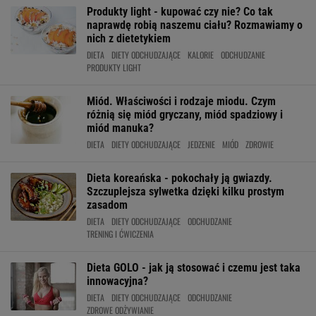
Produkty light - kupować czy nie? Co tak
naprawdę robią naszemu ciału? Rozmawiamy o
nich z dietetykiem
DIETA
DIETY ODCHUDZAJĄCE
KALORIE
ODCHUDZANIE
PRODUKTY LIGHT
Miód. Właściwości i rodzaje miodu. Czym
różnią się miód gryczany, miód spadziowy i
miód manuka?
DIETA
DIETY ODCHUDZAJĄCE
JEDZENIE
MIÓD
ZDROWIE
Dieta koreańska - pokochały ją gwiazdy.
Szczuplejsza sylwetka dzięki kilku prostym
zasadom
DIETA
DIETY ODCHUDZAJĄCE
ODCHUDZANIE
TRENING I ĆWICZENIA
Dieta GOLO - jak ją stosować i czemu jest taka
innowacyjna?
DIETA
DIETY ODCHUDZAJĄCE
ODCHUDZANIE
ZDROWE ODŻYWIANIE