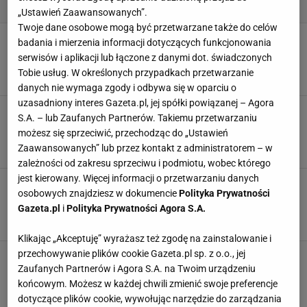
„Ustawień Zaawansowanych”.
Twoje dane osobowe mogą być przetwarzane także do celów
Dlaczego odchudzając się, trzeba jeść produkty
badania i mierzenia informacji dotyczących funkcjonowania
z wysoką zawartością błonnika? Jest kilka
serwisów i aplikacji lub łączone z danymi dot. świadczonych
powodów
Tobie usług. W określonych przypadkach przetwarzanie
MATERIAŁ PROMOCYJNY PR
danych nie wymaga zgody i odbywa się w oparciu o
uzasadniony interes Gazeta.pl, jej spółki powiązanej – Agora
Khloe Kardashian przeszła na nową dietę.
S.A. – lub Zaufanych Partnerów. Takiemu przetwarzaniu
Wygląda lepiej niż kiedykolwiek wcześniej! Oto
możesz się sprzeciwić, przechodząc do „Ustawień
szczegóły
Zaawansowanych” lub przez kontakt z administratorem – w
MATERIAŁ PROMOCYJNY PR
zależności od zakresu sprzeciwu i podmiotu, wobec którego
jest kierowany. Więcej informacji o przetwarzaniu danych
Dieta alkaliczna to doskonały sposób na
osobowych znajdziesz w dokumencie
Polityka Prywatności
odkwaszenie organizmu. Przy okazji zrzucisz
Gazeta.pl
i
Polityka Prywatności Agora S.A.
zbędne kilogramy
MATERIAŁ PROMOCYJNY PR
Klikając „Akceptuję” wyrażasz też zgodę na zainstalowanie i
przechowywanie plików cookie Gazeta.pl sp. z o.o., jej
Jak zrzucić na wadze, chorując na cukrzyce?
Bezpieczne diety odchudzające dla diabetyków
Zaufanych Partnerów i Agora S.A. na Twoim urządzeniu
końcowym. Możesz w każdej chwili zmienić swoje preferencje
MATERIAŁ PROMOCYJNY PR
dotyczące plików cookie, wywołując narzędzie do zarządzania