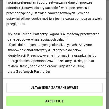
twoimi preferencjami dot. przetwarzania danych poprzez
Czy da się odchudzić brzuch w tydzień?
odnośnik „Ustawienia prywatności ” w stopce serwisu i
Ćwiczenia na płaski brzuch w tydzień
przechodząc do „Ustawień Zaawansowanych”. Zmiana
MATERIAŁ PROMOCYJNY PR
ustawień plików cookie możliwa jest także za pomocą ustawień
przeglądarki.
Czy kawa pomoże w odchudzaniu? Jeśli lubisz
kawę, koniecznie to przeczytaj
My, nasi Zaufani Partnerzy i Agora S.A. możemy przetwarzać
dane osobowe w następujących celach:
MATERIAŁ PROMOCYJNY PR
Użycie dokładnych danych geolokalizacyjnych. Aktywne
skanowanie charakterystyki urządzenia do celów
Jak schudnąć 5 i 10 kilogramów? W tydzień i
identyfikacji. Przechowywanie informacji na urządzeniu lub
miesiąc - podpowiadamy, jak to zrobić
dostęp do nich. Spersonalizowane reklamy i treści, pomiar
MATERIAŁ PROMOCYJNY PR
reklam i treści, badnie odbiorców i ulepszanie usług.
Lista Zaufanych Partnerów
USTAWIENIA ZAAWANSOWANE
AKCEPTUJĘ