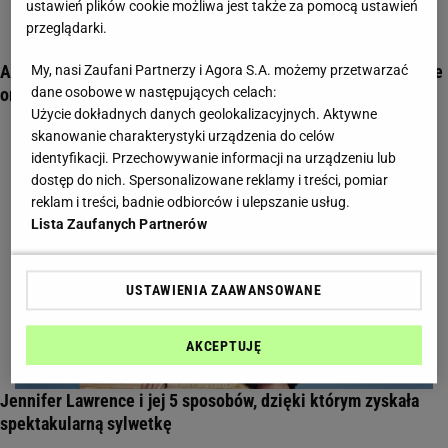
ustawień plików cookie możliwa jest także za pomocą ustawień
przeglądarki.
Anna Lewandowska podzieliła się sposobem na oczyszczenie
My, nasi Zaufani Partnerzy i Agora S.A. możemy przetwarzać
organizmu
dane osobowe w następujących celach:
Użycie dokładnych danych geolokalizacyjnych. Aktywne
skanowanie charakterystyki urządzenia do celów
identyfikacji. Przechowywanie informacji na urządzeniu lub
dostęp do nich. Spersonalizowane reklamy i treści, pomiar
reklam i treści, badnie odbiorców i ulepszanie usług.
Lista Zaufanych Partnerów
USTAWIENIA ZAAWANSOWANE
AKCEPTUJĘ
Jennifer Lawrence i jej 5 sposobów, dzięki którym zyskała
spektakularną sylwetkę