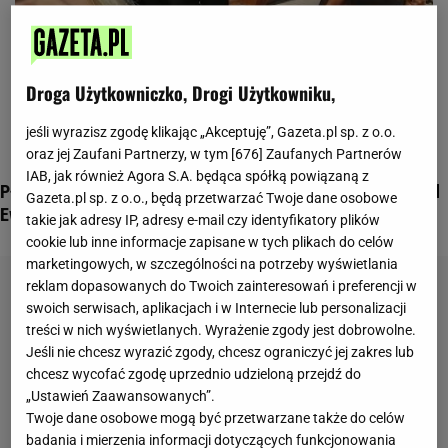
Droga Użytkowniczko, Drogi Użytkowniku,
jeśli wyrazisz zgodę klikając „Akceptuję”, Gazeta.pl sp. z o.o.
oraz jej Zaufani Partnerzy, w tym [
676
] Zaufanych Partnerów
IAB, jak również Agora S.A. będąca spółką powiązaną z
Płaski brzuch robimy w kuchni, czyli tygodniowy jadłospis od
Gazeta.pl sp. z o.o., będą przetwarzać Twoje dane osobowe
Ewy Chodakowskiej
takie jak adresy IP, adresy e-mail czy identyfikatory plików
cookie lub inne informacje zapisane w tych plikach do celów
marketingowych, w szczególności na potrzeby wyświetlania
reklam dopasowanych do Twoich zainteresowań i preferencji w
swoich serwisach, aplikacjach i w Internecie lub personalizacji
treści w nich wyświetlanych. Wyrażenie zgody jest dobrowolne.
Jeśli nie chcesz wyrazić zgody, chcesz ograniczyć jej zakres lub
chcesz wycofać zgodę uprzednio udzieloną przejdź do
„Ustawień Zaawansowanych”.
Twoje dane osobowe mogą być przetwarzane także do celów
badania i mierzenia informacji dotyczących funkcjonowania