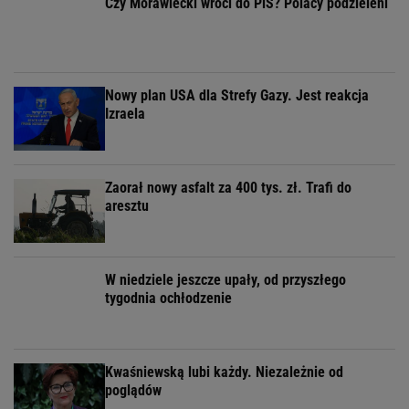
Czy Morawiecki wróci do PiS? Polacy podzieleni
Nowy plan USA dla Strefy Gazy. Jest reakcja
Izraela
Zaorał nowy asfalt za 400 tys. zł. Trafi do
aresztu
W niedziele jeszcze upały, od przyszłego
tygodnia ochłodzenie
Kwaśniewską lubi każdy. Niezależnie od
poglądów