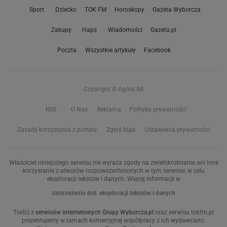
Sport
Dziecko
TOK FM
Horoskopy
Gazeta Wyborcza
Zakupy
Haps
Wiadomości
Gazeta.pl
Poczta
Wszystkie artykuły
Facebook
Copyright © Agora SA
RSS
O Nas
Reklama
Polityka prywatności
Zasady korzystania z portalu
Zgłoś błąd
Ustawienia prywatności
Właściciel niniejszego serwisu nie wyraża zgody na zwielokrotnianie ani inne
korzystanie z utworów rozpowszechnionych w tym serwisie, w celu
eksploracji tekstów i danych. Więcej informacji w
zastrzeżeniu dot. eksploracji tekstów i danych
Treści z
serwisów internetowych Grupy Wyborcza.pl
oraz serwisu tokfm.pl
prezentujemy w ramach komercyjnej współpracy z ich wydawcami: