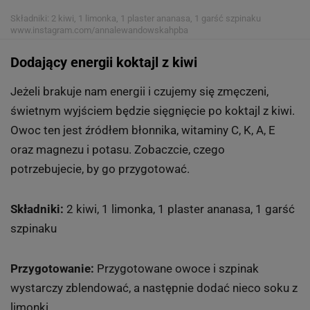
Składniki: 2 kiwi, 1 limonka, 1 plaster ananasa, 1 garść szpinaku
www.instagram.com/annalewandowskahpba
Dodający energii koktajl z kiwi
Jeżeli brakuje nam energii i czujemy się zmęczeni,
świetnym wyjściem będzie sięgnięcie po koktajl z kiwi.
Owoc ten jest źródłem błonnika, witaminy C, K, A, E
oraz magnezu i potasu. Zobaczcie, czego
potrzebujecie, by go przygotować.
Składniki:
2 kiwi, 1 limonka, 1 plaster ananasa, 1 garść
szpinaku
Przygotowanie:
Przygotowane owoce i szpinak
wystarczy zblendować, a następnie dodać nieco soku z
limonki.