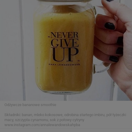
Odżywcze bananowe smoothie
Składniki: banan, mleko kokosowe, odrobina startego imbiru, pół łyżeczki
macy, szczypta cynamonu, sok z połowy cytryny
www.instagram.com/annalewandowskahpba