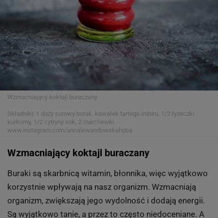
Wzmacniający koktajl buraczany
Składniki: 1 duży surowy burak, kawałek tartego imbiru, 1/2 łyżeczki
kurkumy, 1/2 cytryny sok, 2 marchewki
www.instagram.com/annalewandowskahpba
Wzmacniający koktajl buraczany
Buraki są skarbnicą witamin, błonnika, więc wyjątkowo
korzystnie wpływają na nasz organizm. Wzmacniają
organizm, zwiększają jego wydolność i dodają energii.
Są wyjątkowo tanie, a przez to często niedoceniane. A