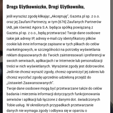
Droga Użytkowniczko, Drogi Użytkowniku,
jeśli wyrazisz zgodę klikając „Akceptuję”, Gazeta.pl sp. z o.o.
oraz jej Zaufani Partnerzy, w tym [
676
] Zaufanych Partnerów
IAB, jak również Agora S.A. będąca spółką powiązaną z
Gazeta.pl sp. z o.o., będą przetwarzać Twoje dane osobowe
takie jak adresy IP, adresy e-mail czy identyfikatory plików
cookie lub inne informacje zapisane w tych plikach do celów
marketingowych, w szczególności na potrzeby wyświetlania
reklam dopasowanych do Twoich zainteresowań i preferencji w
swoich serwisach, aplikacjach i w Internecie lub personalizacji
treści w nich wyświetlanych. Wyrażenie zgody jest dobrowolne.
Jeśli nie chcesz wyrazić zgody, chcesz ograniczyć jej zakres lub
chcesz wycofać zgodę uprzednio udzieloną przejdź do
„Ustawień Zaawansowanych”.
Twoje dane osobowe mogą być przetwarzane także do celów
badania i mierzenia informacji dotyczących funkcjonowania
serwisów i aplikacji lub łączone z danymi dot. świadczonych
Tobie usług. W określonych przypadkach przetwarzanie
danych nie wymaga zgody i odbywa się w oparciu o