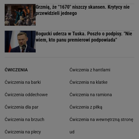
Grzmią, że "1670" niszczy skansen. Krytycy nie
przewidzieli jednego
Bogucki uderza w Tuska. Poszło o podpisy. "Nie
wiem, kto panu premierowi podpowiada"
ĆWICZENIA
Ćwiczenia z hantlami
Ćwiczenia na barki
Ćwiczenia na klatke
Ćwiczenia oddechowe
Ćwiczenia na ramiona
Ćwiczenia dla par
Ćwiczenia z piłką
Ćwiczenia na brzuch
Ćwiczenia na wewnętrzną stronę
Ćwiczenia na plecy
ud