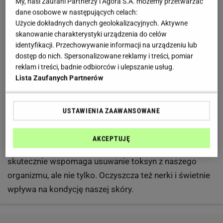
My, nasi Zaufani Partnerzy i Agora S.A. możemy przetwarzać
dane osobowe w następujących celach:
- 1 łyżka cukru kokosowego
Użycie dokładnych danych geolokalizacyjnych. Aktywne
skanowanie charakterystyki urządzenia do celów
identyfikacji. Przechowywanie informacji na urządzeniu lub
Przygotowanie:
dostęp do nich. Spersonalizowane reklamy i treści, pomiar
reklam i treści, badnie odbiorców i ulepszanie usług.
Na początku należy zaparzyć napar z listków zielonej
Lista Zaufanych Partnerów
pietruszki. Gdy już będzie gotowy dodajemy do niego
trochę soku z cytryny i łyżkę cukru kokosowego do
USTAWIENIA ZAAWANSOWANE
smaku. Gotowe!
AKCEPTUJĘ
Taką miksturę warto popijać w ciągu całego dnia, bo
skutecznie wspomaga usuwanie toksyn z naszego
organizmu, ale nie tylko. Oczyszcza też nerki i świetnie
wpływa na kondycję naszej skóry.