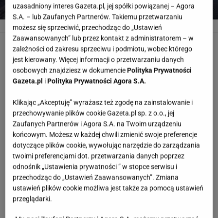
uzasadniony interes Gazeta.pl, jej spółki powiązanej – Agora
S.A. – lub Zaufanych Partnerów. Takiemu przetwarzaniu
.
Instagram Anny Lewandowskiej
możesz się sprzeciwić, przechodząc do „Ustawień
Zaawansowanych” lub przez kontakt z administratorem – w
Anna Lewandowska podzieliła się sposobem
zależności od zakresu sprzeciwu i podmiotu, wobec którego
na oczyszczenie organizmu
jest kierowany. Więcej informacji o przetwarzaniu danych
osobowych znajdziesz w dokumencie
Polityka Prywatności
Detoksykujący napar z zielonej pietruszki
Gazeta.pl
i
Polityka Prywatności Agora S.A.
Klikając „Akceptuję” wyrażasz też zgodę na zainstalowanie i
Potrzebne nam składniki do oczyszczającego napoju
przechowywanie plików cookie Gazeta.pl sp. z o.o., jej
to:
Zaufanych Partnerów i Agora S.A. na Twoim urządzeniu
końcowym. Możesz w każdej chwili zmienić swoje preferencje
dotyczące plików cookie, wywołując narzędzie do zarządzania
- pęczek pietruszki
twoimi preferencjami dot. przetwarzania danych poprzez
odnośnik „Ustawienia prywatności ” w stopce serwisu i
przechodząc do „Ustawień Zaawansowanych”. Zmiana
- 2 szklanki wody
ustawień plików cookie możliwa jest także za pomocą ustawień
przeglądarki.
- sok z cytryny