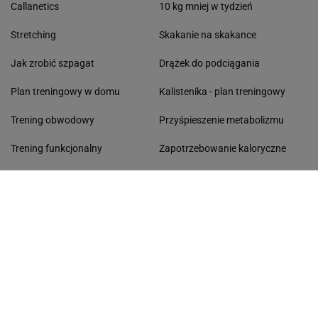
Callanetics
10 kg mniej w tydzień
Stretching
Skakanie na skakance
Jak zrobić szpagat
Drążek do podciągania
Plan treningowy w domu
Kalistenika - plan treningowy
Trening obwodowy
Przyśpieszenie metabolizmu
Trening funkcjonalny
Zapotrzebowanie kaloryczne
Podciąganie na drążku
DIETY
MODA
Dieta na pośladki
Kozaki na zimę
Dieta bananowa
Kurtki zimowe
Lekka kolacja
Modne fryzury