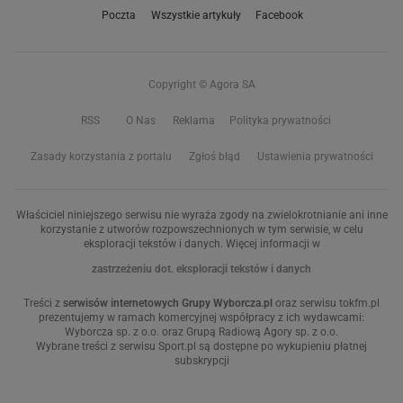
Poczta
Wszystkie artykuły
Facebook
Copyright © Agora SA
RSS
O Nas
Reklama
Polityka prywatności
Zasady korzystania z portalu
Zgłoś błąd
Ustawienia prywatności
Właściciel niniejszego serwisu nie wyraża zgody na zwielokrotnianie ani inne
korzystanie z utworów rozpowszechnionych w tym serwisie, w celu
eksploracji tekstów i danych. Więcej informacji w
zastrzeżeniu dot. eksploracji tekstów i danych
Treści z
serwisów internetowych Grupy Wyborcza.pl
oraz serwisu tokfm.pl
prezentujemy w ramach komercyjnej współpracy z ich wydawcami:
Wyborcza sp. z o.o. oraz Grupą Radiową Agory sp. z o.o.
Wybrane treści z serwisu Sport.pl są dostępne po wykupieniu płatnej
subskrypcji