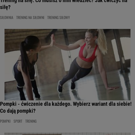
Trening na siłę. Co musisz o nim wiedzieć? Jak ćwiczyć na
siłę?
SIŁOWNIA
TRENING NA SIŁOWNI
TRENING SIŁOWY
Pompki - ćwiczenie dla każdego. Wybierz wariant dla siebie!
Co dają pompki?
POMPKI
SPORT
TRENING