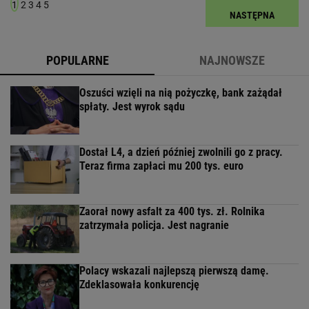
1
2
3
4
5
NASTĘPNA
POPULARNE
NAJNOWSZE
Oszuści wzięli na nią pożyczkę, bank zażądał
spłaty. Jest wyrok sądu
Dostał L4, a dzień później zwolnili go z pracy.
Teraz firma zapłaci mu 200 tys. euro
Zaorał nowy asfalt za 400 tys. zł. Rolnika
zatrzymała policja. Jest nagranie
Polacy wskazali najlepszą pierwszą damę.
Zdeklasowała konkurencję