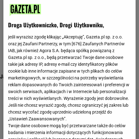
Droga Użytkowniczko, Drogi Użytkowniku,
jeśli wyrazisz zgodę klikając „Akceptuję”, Gazeta.pl sp. z o.o.
oraz jej Zaufani Partnerzy, w tym [
676
] Zaufanych Partnerów
IAB, jak również Agora S.A. będąca spółką powiązaną z
Gazeta.pl sp. z o.o., będą przetwarzać Twoje dane osobowe
takie jak adresy IP, adresy e-mail czy identyfikatory plików
cookie lub inne informacje zapisane w tych plikach do celów
Jak ćwiczyć na siłowni? Poradnik dla początkujących
marketingowych, w szczególności na potrzeby wyświetlania
reklam dopasowanych do Twoich zainteresowań i preferencji w
swoich serwisach, aplikacjach i w Internecie lub personalizacji
treści w nich wyświetlanych. Wyrażenie zgody jest dobrowolne.
Jeśli nie chcesz wyrazić zgody, chcesz ograniczyć jej zakres lub
chcesz wycofać zgodę uprzednio udzieloną przejdź do
„Ustawień Zaawansowanych”.
Twoje dane osobowe mogą być przetwarzane także do celów
badania i mierzenia informacji dotyczących funkcjonowania