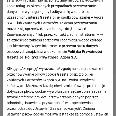
serwisów i aplikacji lub łączone z danymi dot. świadczonych
Tobie usług. W określonych przypadkach przetwarzanie
danych nie wymaga zgody i odbywa się w oparciu o
uzasadniony interes Gazeta.pl, jej spółki powiązanej – Agora
S.A. – lub Zaufanych Partnerów. Takiemu przetwarzaniu
możesz się sprzeciwić, przechodząc do „Ustawień
Zaawansowanych” lub przez kontakt z administratorem – w
zależności od zakresu sprzeciwu i podmiotu, wobec którego
jest kierowany. Więcej informacji o przetwarzaniu danych
osobowych znajdziesz w dokumencie
Polityka Prywatności
Gazeta.pl
i
Polityka Prywatności Agora S.A.
Klikając „Akceptuję” wyrażasz też zgodę na zainstalowanie i
przechowywanie plików cookie Gazeta.pl sp. z o.o., jej
Zaufanych Partnerów i Agora S.A. na Twoim urządzeniu
końcowym. Możesz w każdej chwili zmienić swoje preferencje
dotyczące plików cookie, wywołując narzędzie do zarządzania
twoimi preferencjami dot. przetwarzania danych poprzez
odnośnik „Ustawienia prywatności ” w stopce serwisu i
przechodząc do „Ustawień Zaawansowanych”. Zmiana
ustawień plików cookie możliwa jest także za pomocą ustawień