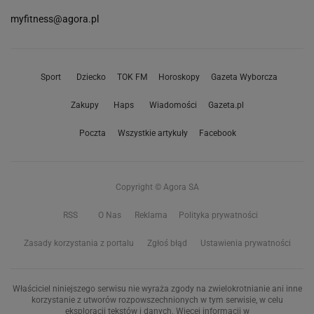
myfitness@agora.pl
Sport
Dziecko
TOK FM
Horoskopy
Gazeta Wyborcza
Zakupy
Haps
Wiadomości
Gazeta.pl
Poczta
Wszystkie artykuły
Facebook
Copyright © Agora SA
RSS
O Nas
Reklama
Polityka prywatności
Zasady korzystania z portalu
Zgłoś błąd
Ustawienia prywatności
Właściciel niniejszego serwisu nie wyraża zgody na zwielokrotnianie ani inne
korzystanie z utworów rozpowszechnionych w tym serwisie, w celu
eksploracji tekstów i danych. Więcej informacji w