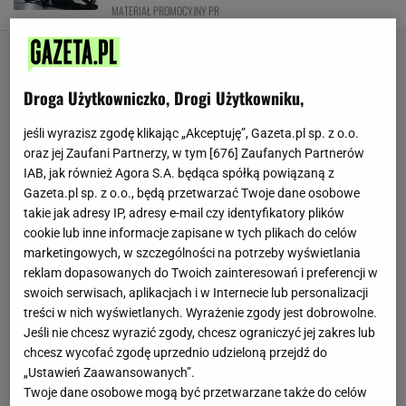
MATERIAŁ PROMOCYJNY PR
Droga Użytkowniczko, Drogi Użytkowniku,
jeśli wyrazisz zgodę klikając „Akceptuję”, Gazeta.pl sp. z o.o.
oraz jej Zaufani Partnerzy, w tym [
676
] Zaufanych Partnerów
IAB, jak również Agora S.A. będąca spółką powiązaną z
Gazeta.pl sp. z o.o., będą przetwarzać Twoje dane osobowe
takie jak adresy IP, adresy e-mail czy identyfikatory plików
cookie lub inne informacje zapisane w tych plikach do celów
marketingowych, w szczególności na potrzeby wyświetlania
reklam dopasowanych do Twoich zainteresowań i preferencji w
swoich serwisach, aplikacjach i w Internecie lub personalizacji
treści w nich wyświetlanych. Wyrażenie zgody jest dobrowolne.
Jeśli nie chcesz wyrazić zgody, chcesz ograniczyć jej zakres lub
chcesz wycofać zgodę uprzednio udzieloną przejdź do
„Ustawień Zaawansowanych”.
Twoje dane osobowe mogą być przetwarzane także do celów