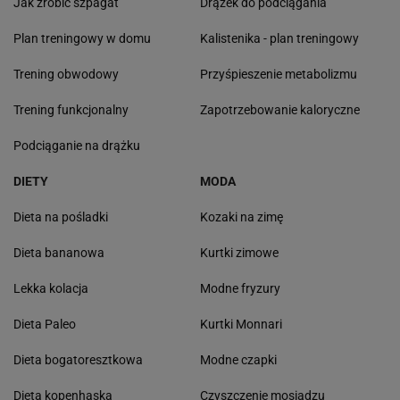
Jak zrobić szpagat
Drążek do podciągania
Plan treningowy w domu
Kalistenika - plan treningowy
Trening obwodowy
Przyśpieszenie metabolizmu
Trening funkcjonalny
Zapotrzebowanie kaloryczne
Podciąganie na drążku
DIETY
MODA
Dieta na pośladki
Kozaki na zimę
Dieta bananowa
Kurtki zimowe
Lekka kolacja
Modne fryzury
Dieta Paleo
Kurtki Monnari
Dieta bogatoresztkowa
Modne czapki
Dieta kopenhaska
Czyszczenie mosiądzu