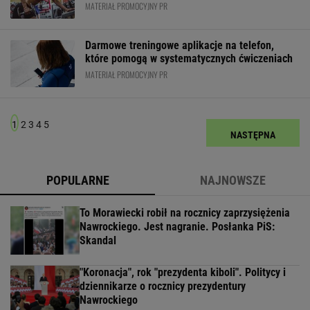
MATERIAŁ PROMOCYJNY PR
Darmowe treningowe aplikacje na telefon,
które pomogą w systematycznych ćwiczeniach
MATERIAŁ PROMOCYJNY PR
1
2
3
4
5
NASTĘPNA
POPULARNE
NAJNOWSZE
To Morawiecki robił na rocznicy zaprzysiężenia
Nawrockiego. Jest nagranie. Posłanka PiS:
Skandal
"Koronacja", rok "prezydenta kiboli". Politycy i
dziennikarze o rocznicy prezydentury
Nawrockiego