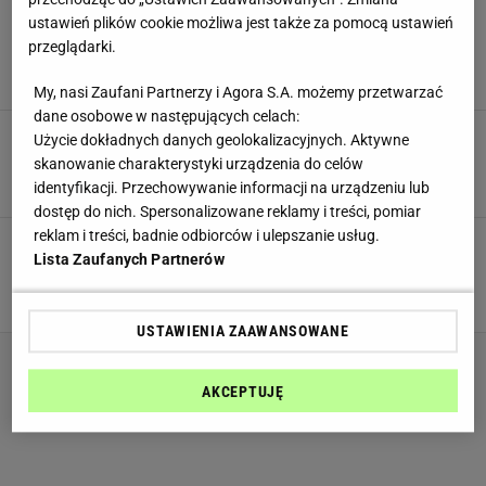
Deynn o trudnych powrotach na siłownię. "Nie
ustawień plików cookie możliwa jest także za pomocą ustawień
mogę wbić się w rytm. Potrzebuję jakiegoś
przeglądarki.
impulsu"
MATERIAŁ PROMOCYJNY PR
My, nasi Zaufani Partnerzy i Agora S.A. możemy przetwarzać
dane osobowe w następujących celach:
Ola Ciupa wrzuciła zdjęcie w kostiumie
Użycie dokładnych danych geolokalizacyjnych. Aktywne
kąpielowym i ujawniła sekret swoich pośladków
skanowanie charakterystyki urządzenia do celów
MATERIAŁ PROMOCYJNY PR
identyfikacji. Przechowywanie informacji na urządzeniu lub
dostęp do nich. Spersonalizowane reklamy i treści, pomiar
reklam i treści, badnie odbiorców i ulepszanie usług.
Ewa Chodakowska motywuje do działania w
Lista Zaufanych Partnerów
poruszającym wpisie. "Wszyscy zasłużyliśmy na
szczęście. Bez wyjątku"
MATERIAŁ PROMOCYJNY PR
USTAWIENIA ZAAWANSOWANE
AKCEPTUJĘ