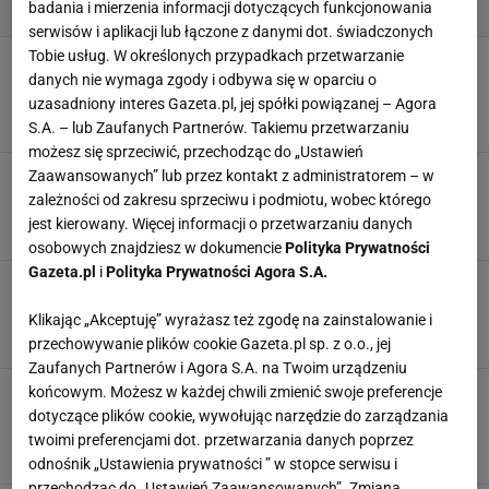
badania i mierzenia informacji dotyczących funkcjonowania
serwisów i aplikacji lub łączone z danymi dot. świadczonych
Tobie usług. W określonych przypadkach przetwarzanie
Kasia Dziurska motywuje do ćwiczeń,
danych nie wymaga zgody i odbywa się w oparciu o
pokazując zdjęcie sprzed lat. "Pośladki nie
zrobią się piękne od samego siedzenia"
uzasadniony interes Gazeta.pl, jej spółki powiązanej – Agora
MATERIAŁ PROMOCYJNY PR
S.A. – lub Zaufanych Partnerów. Takiemu przetwarzaniu
możesz się sprzeciwić, przechodząc do „Ustawień
Kristen Bell wraca do treningów, nie jest łatwo!
Zaawansowanych” lub przez kontakt z administratorem – w
Aktorka ma jednak dobry powód do motywacji
zależności od zakresu sprzeciwu i podmiotu, wobec którego
MATERIAŁ PROMOCYJNY PR
jest kierowany. Więcej informacji o przetwarzaniu danych
osobowych znajdziesz w dokumencie
Polityka Prywatności
Gazeta.pl
i
Polityka Prywatności Agora S.A.
Kate Hudson robi codziennie te ćwiczenia.
Trening pomógł aktorce odnaleźć motywację
Klikając „Akceptuję” wyrażasz też zgodę na zainstalowanie i
MATERIAŁ PROMOCYJNY PR
przechowywanie plików cookie Gazeta.pl sp. z o.o., jej
Zaufanych Partnerów i Agora S.A. na Twoim urządzeniu
Ewa Chodakowska o przyczynach epidemii
końcowym. Możesz w każdej chwili zmienić swoje preferencje
otyłości. Geny to tylko 16%. Skończyły się
dotyczące plików cookie, wywołując narzędzie do zarządzania
wymówki
twoimi preferencjami dot. przetwarzania danych poprzez
MATERIAŁ PROMOCYJNY PR
odnośnik „Ustawienia prywatności ” w stopce serwisu i
przechodząc do „Ustawień Zaawansowanych”. Zmiana