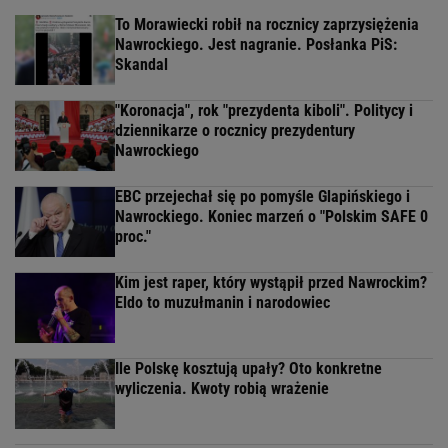
To Morawiecki robił na rocznicy zaprzysiężenia
Nawrockiego. Jest nagranie. Posłanka PiS:
Skandal
"Koronacja", rok "prezydenta kiboli". Politycy i
dziennikarze o rocznicy prezydentury
Nawrockiego
EBC przejechał się po pomyśle Glapińskiego i
Nawrockiego. Koniec marzeń o "Polskim SAFE 0
proc."
Kim jest raper, który wystąpił przed Nawrockim?
Eldo to muzułmanin i narodowiec
Ile Polskę kosztują upały? Oto konkretne
wyliczenia. Kwoty robią wrażenie