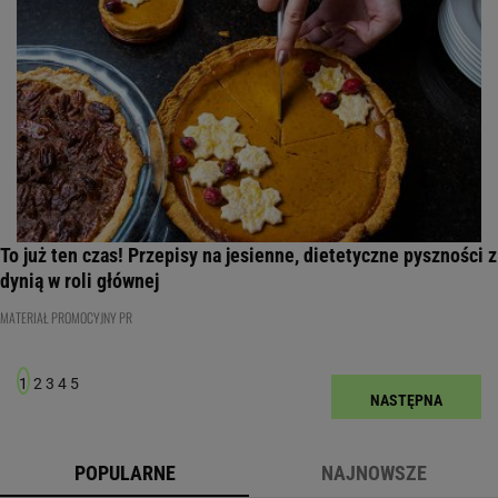
To już ten czas! Przepisy na jesienne, dietetyczne pyszności z
dynią w roli głównej
MATERIAŁ PROMOCYJNY PR
1
2
3
4
5
NASTĘPNA
POPULARNE
NAJNOWSZE