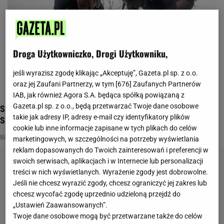
Droga Użytkowniczko, Drogi Użytkowniku,
jeśli wyrazisz zgodę klikając „Akceptuję”, Gazeta.pl sp. z o.o.
oraz jej Zaufani Partnerzy, w tym [
676
] Zaufanych Partnerów
IAB, jak również Agora S.A. będąca spółką powiązaną z
Gazeta.pl sp. z o.o., będą przetwarzać Twoje dane osobowe
Szykuj się na niezapomniane przygody! Poznaj kolekcję
takie jak adresy IP, adresy e-mail czy identyfikatory plików
Salomon jesień-zima 2023/24
cookie lub inne informacje zapisane w tych plikach do celów
MATERIAŁ PROMOCYJNY PR
marketingowych, w szczególności na potrzeby wyświetlania
reklam dopasowanych do Twoich zainteresowań i preferencji w
swoich serwisach, aplikacjach i w Internecie lub personalizacji
treści w nich wyświetlanych. Wyrażenie zgody jest dobrowolne.
Jeśli nie chcesz wyrazić zgody, chcesz ograniczyć jej zakres lub
chcesz wycofać zgodę uprzednio udzieloną przejdź do
„Ustawień Zaawansowanych”.
Twoje dane osobowe mogą być przetwarzane także do celów