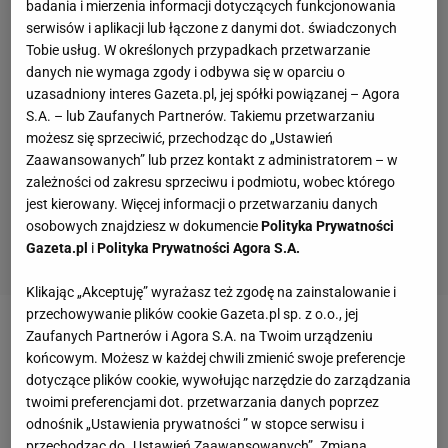
badania i mierzenia informacji dotyczących funkcjonowania
serwisów i aplikacji lub łączone z danymi dot. świadczonych
Tobie usług. W określonych przypadkach przetwarzanie
danych nie wymaga zgody i odbywa się w oparciu o
uzasadniony interes Gazeta.pl, jej spółki powiązanej – Agora
S.A. – lub Zaufanych Partnerów. Takiemu przetwarzaniu
możesz się sprzeciwić, przechodząc do „Ustawień
Zaawansowanych” lub przez kontakt z administratorem – w
zależności od zakresu sprzeciwu i podmiotu, wobec którego
jest kierowany. Więcej informacji o przetwarzaniu danych
osobowych znajdziesz w dokumencie
Polityka Prywatności
Gazeta.pl
i
Polityka Prywatności Agora S.A.
Klikając „Akceptuję” wyrażasz też zgodę na zainstalowanie i
przechowywanie plików cookie Gazeta.pl sp. z o.o., jej
Zaufanych Partnerów i Agora S.A. na Twoim urządzeniu
końcowym. Możesz w każdej chwili zmienić swoje preferencje
dotyczące plików cookie, wywołując narzędzie do zarządzania
twoimi preferencjami dot. przetwarzania danych poprzez
odnośnik „Ustawienia prywatności ” w stopce serwisu i
przechodząc do „Ustawień Zaawansowanych”. Zmiana