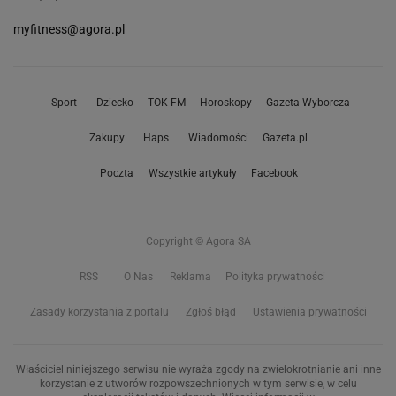
myfitness@agora.pl
Sport
Dziecko
TOK FM
Horoskopy
Gazeta Wyborcza
Zakupy
Haps
Wiadomości
Gazeta.pl
Poczta
Wszystkie artykuły
Facebook
Copyright © Agora SA
RSS
O Nas
Reklama
Polityka prywatności
Zasady korzystania z portalu
Zgłoś błąd
Ustawienia prywatności
Właściciel niniejszego serwisu nie wyraża zgody na zwielokrotnianie ani inne
korzystanie z utworów rozpowszechnionych w tym serwisie, w celu