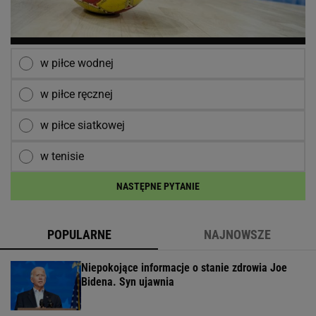
w piłce wodnej
w piłce ręcznej
w piłce siatkowej
w tenisie
NASTĘPNE PYTANIE
POPULARNE
NAJNOWSZE
Niepokojące informacje o stanie zdrowia Joe
Bidena. Syn ujawnia