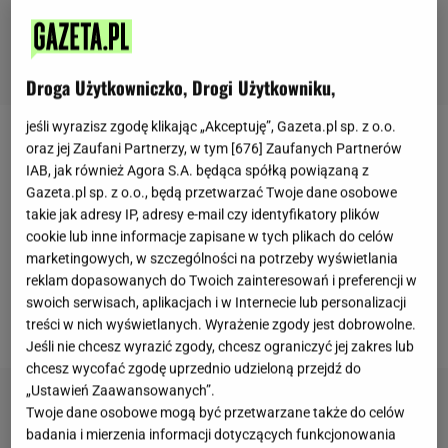
Droga Użytkowniczko, Drogi Użytkowniku,
jeśli wyrazisz zgodę klikając „Akceptuję”, Gazeta.pl sp. z o.o.
Danielle Page współpracuje z internetowym
oraz jej Zaufani Partnerzy, w tym [
676
] Zaufanych Partnerów
IAB, jak również Agora S.A. będąca spółką powiązaną z
magazynem "Today". Redaktorka często testuje
Gazeta.pl sp. z o.o., będą przetwarzać Twoje dane osobowe
różne treningowe aplikacje, popularne ćwiczenia
takie jak adresy IP, adresy e-mail czy identyfikatory plików
znanych fitinfluencerek czy podstawowe, klasyczne
cookie lub inne informacje zapisane w tych plikach do celów
marketingowych, w szczególności na potrzeby wyświetlania
zajęcia. Tym razem wypróbowała stworzoną przez
reklam dopasowanych do Twoich zainteresowań i preferencji w
pewien klub fitness w Nowym Jorku wirtualną
swoich serwisach, aplikacjach i w Internecie lub personalizacji
platformę do intensywnych treningów.
treści w nich wyświetlanych. Wyrażenie zgody jest dobrowolne.
Jeśli nie chcesz wyrazić zgody, chcesz ograniczyć jej zakres lub
chcesz wycofać zgodę uprzednio udzieloną przejdź do
„Ustawień Zaawansowanych”.
Twoje dane osobowe mogą być przetwarzane także do celów
badania i mierzenia informacji dotyczących funkcjonowania