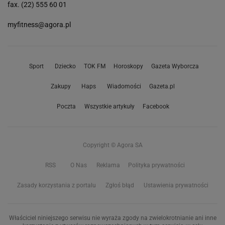
fax. (22) 555 60 01
myfitness@agora.pl
Sport
Dziecko
TOK FM
Horoskopy
Gazeta Wyborcza
Zakupy
Haps
Wiadomości
Gazeta.pl
Poczta
Wszystkie artykuły
Facebook
Copyright © Agora SA
RSS
O Nas
Reklama
Polityka prywatności
Zasady korzystania z portalu
Zgłoś błąd
Ustawienia prywatności
Właściciel niniejszego serwisu nie wyraża zgody na zwielokrotnianie ani inne