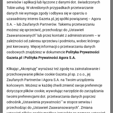
serwisów i aplikacji lub łączone z danymi dot. świadczonych
Tobie usług. W określonych przypadkach przetwarzanie
danych nie wymaga zgody i odbywa się w oparciu o
uzasadniony interes Gazeta.pl, jej spółki powiązanej – Agora
S.A. – lub Zaufanych Partnerów. Takiemu przetwarzaniu
możesz się sprzeciwić, przechodząc do „Ustawień
Zaawansowanych” lub przez kontakt z administratorem – w
zależności od zakresu sprzeciwu i podmiotu, wobec którego
jest kierowany. Więcej informacji o przetwarzaniu danych
osobowych znajdziesz w dokumencie
Polityka Prywatności
Gazeta.pl
i
Polityka Prywatności Agora S.A.
Klikając „Akceptuję” wyrażasz też zgodę na zainstalowanie i
przechowywanie plików cookie Gazeta.pl sp. z o.o., jej
Zaufanych Partnerów i Agora S.A. na Twoim urządzeniu
końcowym. Możesz w każdej chwili zmienić swoje preferencje
dotyczące plików cookie, wywołując narzędzie do zarządzania
twoimi preferencjami dot. przetwarzania danych poprzez
odnośnik „Ustawienia prywatności ” w stopce serwisu i
przechodząc do „Ustawień Zaawansowanych”. Zmiana