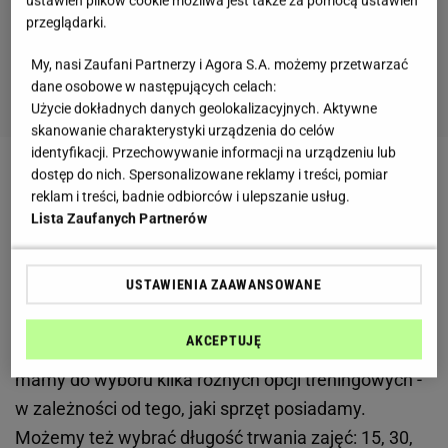
ustawień plików cookie możliwa jest także za pomocą ustawień
przeglądarki.
My, nasi Zaufani Partnerzy i Agora S.A. możemy przetwarzać
dane osobowe w następujących celach:
Użycie dokładnych danych geolokalizacyjnych. Aktywne
skanowanie charakterystyki urządzenia do celów
identyfikacji. Przechowywanie informacji na urządzeniu lub
dostęp do nich. Spersonalizowane reklamy i treści, pomiar
Zobacz wideo
Trening z obciążeniem na górne partie
reklam i treści, badnie odbiorców i ulepszanie usług.
ciała
Lista Zaufanych Partnerów
Trening z internetową platformą - jak wygląda?
USTAWIENIA ZAAWANSOWANE
Miesięczna subskrypcja portalu kosztowała Danielle
AKCEPTUJĘ
45 amerykańskich dolarów. Po wykupieniu dostępu
mamy do wyboru kilka różnych opcji treningowych -
w zależności od tego, jaki sprzęt posiadamy.
Możemy też wybrać długość trwania zajęć: 15, 30,