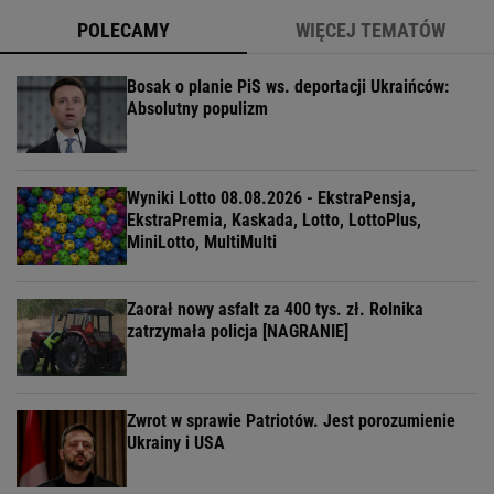
POLECAMY
WIĘCEJ TEMATÓW
Bosak o planie PiS ws. deportacji Ukraińców:
Absolutny populizm
Wyniki Lotto 08.08.2026 - EkstraPensja,
EkstraPremia, Kaskada, Lotto, LottoPlus,
MiniLotto, MultiMulti
Zaorał nowy asfalt za 400 tys. zł. Rolnika
zatrzymała policja [NAGRANIE]
Zwrot w sprawie Patriotów. Jest porozumienie
Ukrainy i USA