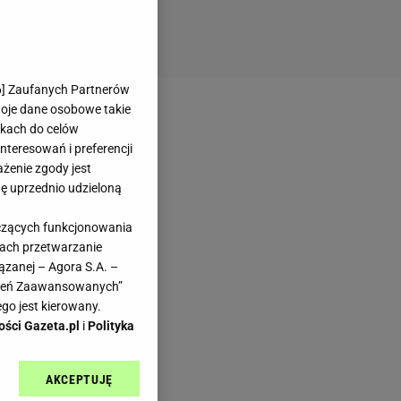
6
] Zaufanych Partnerów
woje dane osobowe takie
likach do celów
teresowań i preferencji
ażenie zgody jest
dę uprzednio udzieloną
yczących funkcjonowania
kach przetwarzanie
ązanej – Agora S.A. –
awień Zaawansowanych”
go jest kierowany.
ości Gazeta.pl
i
Polityka
AKCEPTUJĘ
l sp. z o.o., jej