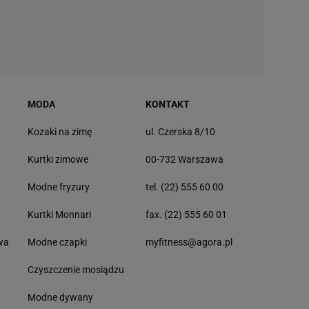
MODA
KONTAKT
Kozaki na zimę
ul. Czerska 8/10
Kurtki zimowe
00-732 Warszawa
Modne fryzury
tel. (22) 555 60 00
Kurtki Monnari
fax. (22) 555 60 01
wa
Modne czapki
myfitness@agora.pl
Czyszczenie mosiądzu
Modne dywany