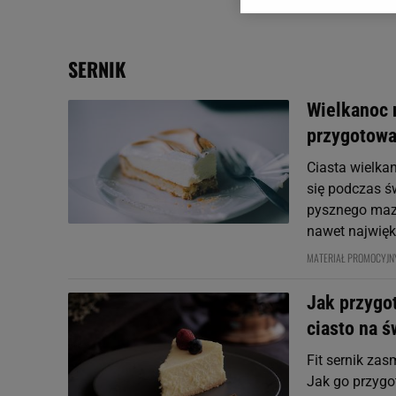
Zaufanych Partnerów i A
dotyczące plików cookie,
odnośnik „Ustawienia pr
plików cookie możliwa je
SERNIK
My, nasi Zaufani Partne
Wielkanoc n
Użycie dokładnych danych
przygotowa
Przechowywanie informacji
badnie odbiorców i uleps
Ciasta wielka
się podczas ś
pysznego mazu
nawet najwięks
MATERIAŁ PROMOCYJN
Jak przygot
ciasto na ś
Fit sernik zas
Jak go przygo