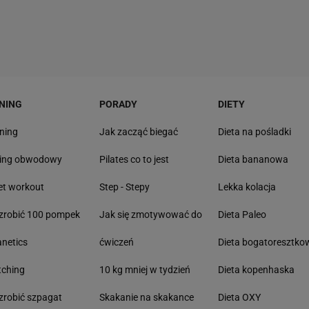
NING
PORADY
DIETY
ning
Jak zacząć biegać
Dieta na pośladki
ning obwodowy
Pilates co to jest
Dieta bananowa
et workout
Step - Stepy
Lekka kolacja
zrobić 100 pompek
Jak się zmotywować do
Dieta Paleo
anetics
ćwiczeń
Dieta bogatoresztko
tching
10 kg mniej w tydzień
Dieta kopenhaska
zrobić szpagat
Skakanie na skakance
Dieta OXY