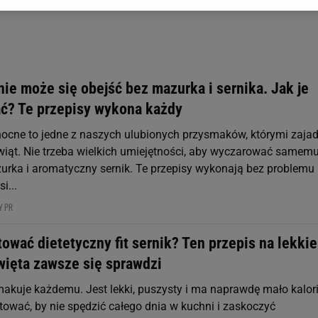
gora S.A. na Twoim urządzeniu końcowym. Możesz w każdej chwili zmien
 wywołując narzędzie do zarządzania twoimi preferencjami dot. przetw
ywatności ” w stopce serwisu i przechodząc do „Ustawień Zaawansowan
st także za pomocą ustawień przeglądarki.
rzy i Agora S.A. możemy przetwarzać dane osobowe w następujących cel
ie może się obejść bez mazurka i sernika. Jak je
 geolokalizacyjnych. Aktywne skanowanie charakterystyki urządzenia do
ć? Te przepisy wykona każdy
 na urządzeniu lub dostęp do nich. Spersonalizowane reklamy i treści, p
zanie usług.
Lista Zaufanych Partnerów
nocne to jedne z naszych ulubionych przysmaków, którymi zaj
wiąt. Nie trzeba wielkich umiejętności, aby wyczarować samem
rka i aromatyczny sernik. Te przepisy wykonają bez problemu
i...
Y PR
ować dietetyczny fit sernik? Ten przepis na lekkie
więta zawsze się sprawdzi
makuje każdemu. Jest lekki, puszysty i ma naprawdę mało kalori
tować, by nie spędzić całego dnia w kuchni i zaskoczyć