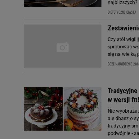
najbliższych
DIETETYCZNE CIASTA
Zestawieni
Czy stół wigil
spróbować wsz
się na wielką 
BOŻE NARODZENIE 201
Tradycyjne
w wersji fit
Nie wyobrażas
ale dbasz o s
tradycyjny sm
podwójnie - za