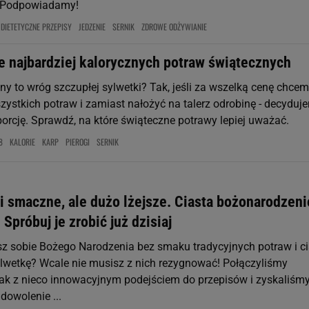
? Podpowiadamy!
DIETETYCZNE PRZEPISY
JEDZENIE
SERNIK
ZDROWE ODŻYWIANIE
e najbardziej kalorycznych potraw świątecznych
ijny to wróg szczupłej sylwetki? Tak, jeśli za wszelką cenę chce
ystkich potraw i zamiast nałożyć na talerz odrobinę - decyduj
porcję. Sprawdź, na które świąteczne potrawy lepiej uważać.
8
KALORIE
KARP
PIEROGI
SERNIK
 i smaczne, ale dużo lżejsze. Ciasta bożonarodzen
! Spróbuj je zrobić już dzisiaj
z sobie Bożego Narodzenia bez smaku tradycyjnych potraw i ci
ylwetkę? Wcale nie musisz z nich rezygnować! Połączyliśmy
ak z nieco innowacyjnym podejściem do przepisów i zyskaliśm
dowolenie ...