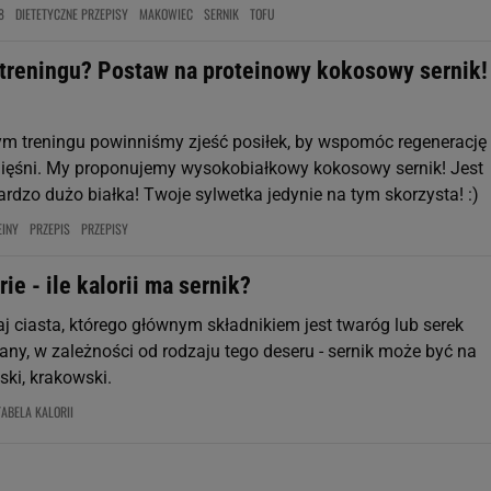
8
DIETETYCZNE PRZEPISY
MAKOWIEC
SERNIK
TOFU
 treningu? Postaw na proteinowy kokosowy sernik!
m treningu powinniśmy zjeść posiłek, by wspomóc regenerację
ięśni. My proponujemy wysokobiałkowy kokosowy sernik! Jest
rdzo dużo białka! Twoje sylwetka jedynie na tym skorzysta! :)
EINY
PRZEPIS
PRZEPISY
rie - ile kalorii ma sernik?
aj ciasta, którego głównym składnikiem jest twaróg lub serek
y, w zależności od rodzaju tego deseru - sernik może być na
ski, krakowski.
TABELA KALORII