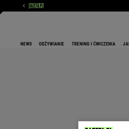
WIADOMOŚCI
NEXT
SPORT
PLOTEK
D
NEWS
ODŻYWIANIE
TRENING I ĆWICZENIA
JA