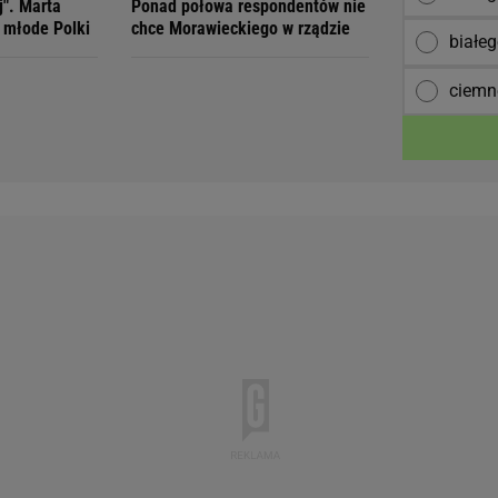
j". Marta
Ponad połowa respondentów nie
 młode Polki
chce Morawieckiego w rządzie
białe
ciemn