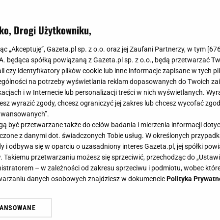
ko, Drogi Użytkowniku,
jąc „Akceptuję”, Gazeta.pl sp. z o.o. oraz jej Zaufani Partnerzy, w tym [
67
.A. będąca spółką powiązaną z Gazeta.pl sp. z o.o., będą przetwarzać T
ail czy identyfikatory plików cookie lub inne informacje zapisane w tych p
gólności na potrzeby wyświetlania reklam dopasowanych do Twoich zain
acjach i w Internecie lub personalizacji treści w nich wyświetlanych. Wyr
cesz wyrazić zgody, chcesz ograniczyć jej zakres lub chcesz wycofać zgo
aawansowanych”.
 być przetwarzane także do celów badania i mierzenia informacji dot
 łączone z danymi dot. świadczonych Tobie usług. W określonych przypad
i odbywa się w oparciu o uzasadniony interes Gazeta.pl, jej spółki powi
. Takiemu przetwarzaniu możesz się sprzeciwić, przechodząc do „Ust
nistratorem – w zależności od zakresu sprzeciwu i podmiotu, wobec które
etwarzaniu danych osobowych znajdziesz w dokumencie
Polityka Prywatn
WANSOWANE
żasz też zgodę na zainstalowanie i przechowywanie plików cookie Gazeta.p