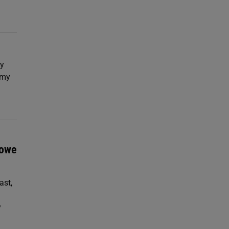
my
emy
iowe
ast,
y