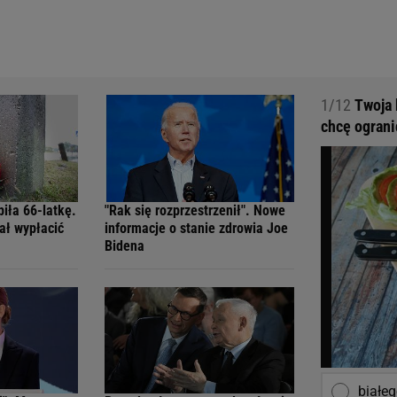
1/12
Twoja 
chcę ograni
biła 66-latkę.
"Rak się rozprzestrzenił". Nowe
ał wypłacić
informacje o stanie zdrowia Joe
Bidena
białe