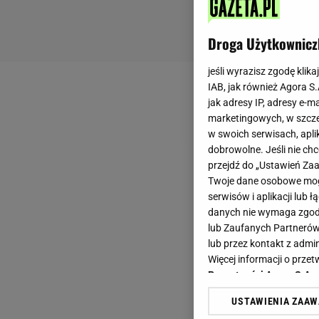
Droga Użytkownicz
jeśli wyrazisz zgodę klika
IAB, jak również Agora S
jak adresy IP, adresy e-m
marketingowych, w szcze
w swoich serwisach, aplik
dobrowolne. Jeśli nie ch
przejdź do „Ustawień Z
Twoje dane osobowe mogą
serwisów i aplikacji lub
danych nie wymaga zgody 
lub Zaufanych Partnerów
lub przez kontakt z admi
Więcej informacji o prz
Prywatności Agora S.A.
USTAWIENIA ZAA
Klikając „Akceptuję” wyra