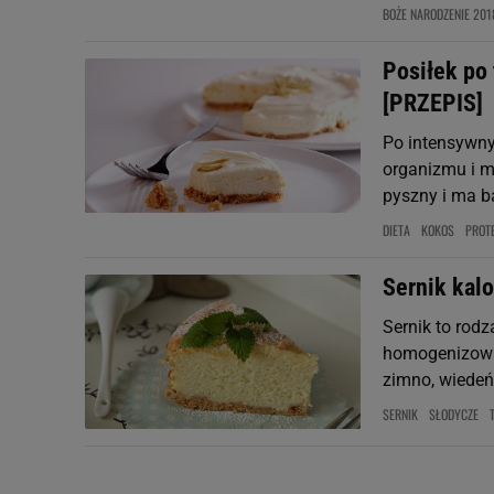
BOŻE NARODZENIE 201
Posiłek po
[PRZEPIS]
Po intensywny
organizmu i m
pyszny i ma ba
DIETA
KOKOS
PROT
Sernik kalo
Sernik to rodz
homogenizowan
zimno, wiedeń
SERNIK
SŁODYCZE