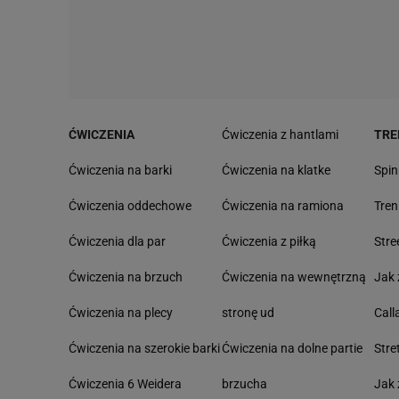
ĆWICZENIA
Ćwiczenia z hantlami
TRE
Ćwiczenia na barki
Ćwiczenia na klatke
Spin
Ćwiczenia oddechowe
Ćwiczenia na ramiona
Tre
Ćwiczenia dla par
Ćwiczenia z piłką
Stre
Ćwiczenia na brzuch
Ćwiczenia na wewnętrzną
Jak 
Ćwiczenia na plecy
stronę ud
Call
Ćwiczenia na szerokie barki
Ćwiczenia na dolne partie
Stre
Ćwiczenia 6 Weidera
brzucha
Jak 