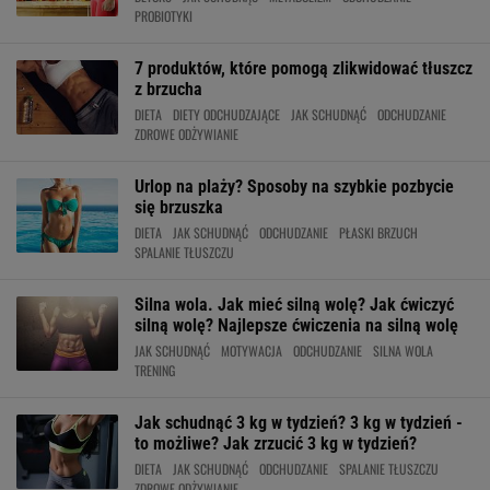
PROBIOTYKI
7 produktów, które pomogą zlikwidować tłuszcz
z brzucha
DIETA
DIETY ODCHUDZAJĄCE
JAK SCHUDNĄĆ
ODCHUDZANIE
ZDROWE ODŻYWIANIE
Urlop na plaży? Sposoby na szybkie pozbycie
się brzuszka
DIETA
JAK SCHUDNĄĆ
ODCHUDZANIE
PŁASKI BRZUCH
SPALANIE TŁUSZCZU
Silna wola. Jak mieć silną wolę? Jak ćwiczyć
silną wolę? Najlepsze ćwiczenia na silną wolę
JAK SCHUDNĄĆ
MOTYWACJA
ODCHUDZANIE
SILNA WOLA
TRENING
Jak schudnąć 3 kg w tydzień? 3 kg w tydzień -
to możliwe? Jak zrzucić 3 kg w tydzień?
DIETA
JAK SCHUDNĄĆ
ODCHUDZANIE
SPALANIE TŁUSZCZU
ZDROWE ODŻYWIANIE