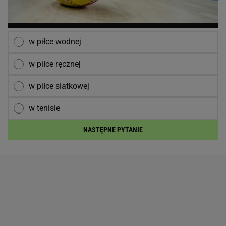
w piłce wodnej
w piłce ręcznej
w piłce siatkowej
w tenisie
NASTĘPNE PYTANIE