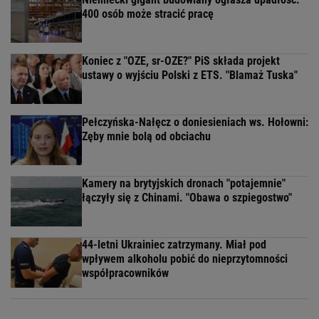
400 osób może stracić pracę
Koniec z "OZE, sr-OZE?" PiS składa projekt
ustawy o wyjściu Polski z ETS. "Blamaż Tuska"
Pełczyńska-Nałęcz o doniesieniach ws. Hołowni:
Zęby mnie bolą od obciachu
Kamery na brytyjskich dronach "potajemnie"
łączyły się z Chinami. "Obawa o szpiegostwo"
44-letni Ukrainiec zatrzymany. Miał pod
wpływem alkoholu pobić do nieprzytomności
współpracowników