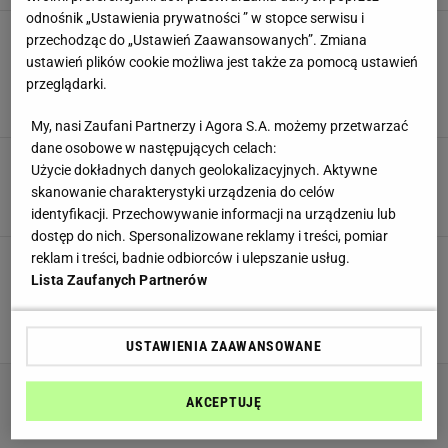
odnośnik „Ustawienia prywatności ” w stopce serwisu i
Dieta Dukana. Na czym polega dieta białkowa?
przechodząc do „Ustawień Zaawansowanych”. Zmiana
4 etapy diety Dukana i jadłospis dostosowany
ustawień plików cookie możliwa jest także za pomocą ustawień
do etapu
przeglądarki.
DIETA BIAŁKOWA
DIETA DUKANA
JAK SCHUDNĄĆ
ODCHUDZANIE
My, nasi Zaufani Partnerzy i Agora S.A. możemy przetwarzać
dane osobowe w następujących celach:
Jak spalić tłuszcz z brzucha? Spalanie tłuszczu
Użycie dokładnych danych geolokalizacyjnych. Aktywne
z brzucha w 4 skutecznych krokach
skanowanie charakterystyki urządzenia do celów
DIETA
JAK SCHUDNĄĆ
SPALANIE TŁUSZCZU
ZDROWIE
identyfikacji. Przechowywanie informacji na urządzeniu lub
dostęp do nich. Spersonalizowane reklamy i treści, pomiar
Dlaczego warto jeździć na rolkach? Ile kalorii
reklam i treści, badnie odbiorców i ulepszanie usług.
spalamy podczas jazdy na rolkach? Jakie
Lista Zaufanych Partnerów
mięśnie pracują?
JAK SCHUDNĄĆ
ODCHUDZANIE
ROLKI
SPOSOBY NA SZCZUPŁĄ SYLWETKĘ
TRENING I ĆWICZENIA
USTAWIENIA ZAAWANSOWANE
AKCEPTUJĘ