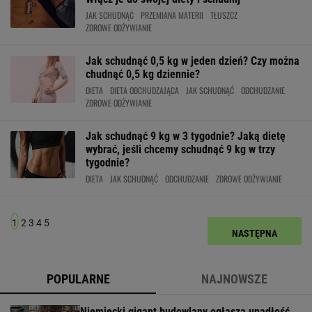
JAK SCHUDNĄĆ
PRZEMIANA MATERII
TŁUSZCZ
ZDROWE ODŻYWIANIE
Jak schudnąć 0,5 kg w jeden dzień? Czy można
chudnąć 0,5 kg dziennie?
DIETA
DIETA ODCHUDZAJĄCA
JAK SCHUDNĄĆ
ODCHUDZANIE
ZDROWE ODŻYWIANIE
Jak schudnąć 9 kg w 3 tygodnie? Jaką dietę
wybrać, jeśli chcemy schudnąć 9 kg w trzy
tygodnie?
DIETA
JAK SCHUDNĄĆ
ODCHUDZANIE
ZDROWE ODŻYWIANIE
1
2
3
4
5
NASTĘPNA
POPULARNE
NAJNOWSZE
Niemiecki gigant budowlany ogłasza upadłość.