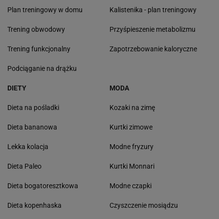
Plan treningowy w domu
Kalistenika - plan treningowy
Trening obwodowy
Przyśpieszenie metabolizmu
Trening funkcjonalny
Zapotrzebowanie kaloryczne
Podciąganie na drążku
DIETY
MODA
Dieta na pośladki
Kozaki na zimę
Dieta bananowa
Kurtki zimowe
Lekka kolacja
Modne fryzury
Dieta Paleo
Kurtki Monnari
Dieta bogatoresztkowa
Modne czapki
Dieta kopenhaska
Czyszczenie mosiądzu