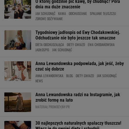
O której godzinie pić kawę, by chudnąć? Pora
dnia ma duże znaczenie
JAK SCHUDNĄĆ
KAWA
ODCHUDZANIE
SPALANIE TŁUSZCZU
ZDROWE ODŻYWIANIE
Tygodniowy jadłospis od Ewy Chodakowskiej.
Odchudzanie nie było jeszcze tak smaczne
DIETA ODCHUDZAJĄCA
DIETY GWIAZD
EWA CHODAKOWSKA
JADŁOSPIS
JAK SCHUDNĄĆ
Anna Lewandowska podpowiada, jak jeść, żeby
czuć się dobrze
ANNA LEWANDOWSKA
BLOG
DIETY GWIAZD
JAK SCHUDNĄĆ
NEWS
Anna Lewandowska radzi na Instagramie, jak
zrobić formę na lato
MATERIAŁ PROMOCYJNY PR
30 najlepszych naturalnych spalaczy tłuszczu!
Włącz je do swojej diety i schudnij