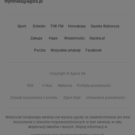
myfitness@agora.pl
Sport
Dziecko
TOK FM
Horoskopy
Gazeta Wyborcza
Zakupy
Haps
Wiadomości
Gazeta.pl
Poczta
Wszystkie artykuły
Facebook
Copyright © Agora SA
RSS
O Nas
Reklama
Polityka prywatności
Zasady korzystania z portalu
Zgłoś błąd
Ustawienia prywatności
Właściciel niniejszego serwisu nie wyraża zgody na zwielokrotnianie ani inne
korzystanie z utworów rozpowszechnionych w tym serwisie, w celu
eksploracji tekstów i danych. Więcej informacji w