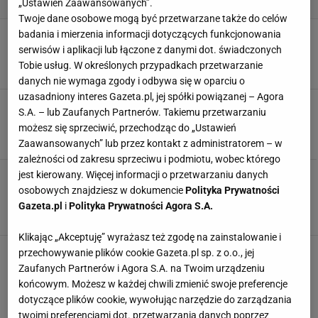
„Ustawień Zaawansowanych”.
Twoje dane osobowe mogą być przetwarzane także do celów
Trening na płaski brzuch w 4 tygodnie -
badania i mierzenia informacji dotyczących funkcjonowania
najlepsze ćwiczenia na mięśnie brzucha
serwisów i aplikacji lub łączone z danymi dot. świadczonych
MATERIAŁ PROMOCYJNY PR
Tobie usług. W określonych przypadkach przetwarzanie
danych nie wymaga zgody i odbywa się w oparciu o
uzasadniony interes Gazeta.pl, jej spółki powiązanej – Agora
5 motywujących kobiet, które schudły
S.A. – lub Zaufanych Partnerów. Takiemu przetwarzaniu
DIETA ODCHUDZAJĄCA
JAK SCHUDNĄĆ
KOBIETA
ODCHUDZANIE
możesz się sprzeciwić, przechodząc do „Ustawień
Zaawansowanych” lub przez kontakt z administratorem – w
zależności od zakresu sprzeciwu i podmiotu, wobec którego
Jak schudnąć 10 kg? 10 zasad odchudzania
jest kierowany. Więcej informacji o przetwarzaniu danych
osobowych znajdziesz w dokumencie
Polityka Prywatności
DIETA ODCHUDZAJĄCA
JAK SCHUDNĄĆ
JAK SCHUDNĄĆ 10 KG W MIESIĄC?
ODCHUDZANIE
Gazeta.pl
i
Polityka Prywatności Agora S.A.
ZDROWE ODCHUDZANIE
Klikając „Akceptuję” wyrażasz też zgodę na zainstalowanie i
Zdrowe śniadanie. Czy zdrowe śniadanie jest
przechowywanie plików cookie Gazeta.pl sp. z o.o., jej
pracochłonne? Najlepsze przepisy na zdrowe
Zaufanych Partnerów i Agora S.A. na Twoim urządzeniu
śniadanie na szybko, do pracy i na słodko
końcowym. Możesz w każdej chwili zmienić swoje preferencje
DIETA
JAK SCHUDNĄĆ
PRZEPISY
ZDROWE ODŻYWIANIE
dotyczące plików cookie, wywołując narzędzie do zarządzania
ŚNIADANIE
twoimi preferencjami dot. przetwarzania danych poprzez