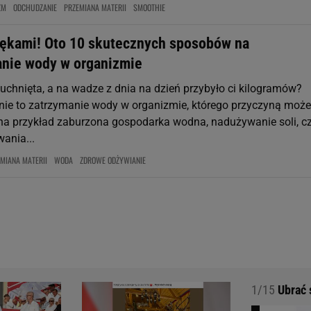
ZM
ODCHUDZANIE
PRZEMIANA MATERII
SMOOTHIE
zękami! Oto 10 skutecznych sposobów na
nie wody w organizmie
puchnięta, a na wadze z dnia na dzień przybyło ci kilogramów?
e to zatrzymanie wody w organizmie, którego przyczyną może
- na przykład zaburzona gospodarka wodna, nadużywanie soli, c
ania...
MIANA MATERII
WODA
ZDROWE ODŻYWIANIE
1/15
Ubrać s