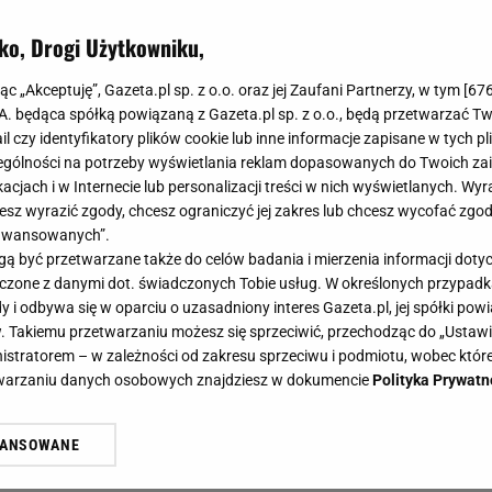
ko, Drogi Użytkowniku,
jąc „Akceptuję”, Gazeta.pl sp. z o.o. oraz jej Zaufani Partnerzy, w tym [
67
.A. będąca spółką powiązaną z Gazeta.pl sp. z o.o., będą przetwarzać T
ail czy identyfikatory plików cookie lub inne informacje zapisane w tych p
gólności na potrzeby wyświetlania reklam dopasowanych do Twoich zain
acjach i w Internecie lub personalizacji treści w nich wyświetlanych. Wyr
cesz wyrazić zgody, chcesz ograniczyć jej zakres lub chcesz wycofać zgo
aawansowanych”.
 być przetwarzane także do celów badania i mierzenia informacji dot
 łączone z danymi dot. świadczonych Tobie usług. W określonych przypad
i odbywa się w oparciu o uzasadniony interes Gazeta.pl, jej spółki powi
. Takiemu przetwarzaniu możesz się sprzeciwić, przechodząc do „Ust
nistratorem – w zależności od zakresu sprzeciwu i podmiotu, wobec które
etwarzaniu danych osobowych znajdziesz w dokumencie
Polityka Prywatn
WANSOWANE
żasz też zgodę na zainstalowanie i przechowywanie plików cookie Gazeta.p
gora S.A. na Twoim urządzeniu końcowym. Możesz w każdej chwili zmien