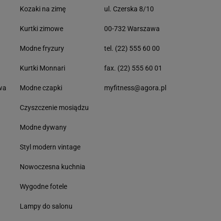
Kozaki na zimę
ul. Czerska 8/10
Kurtki zimowe
00-732 Warszawa
Modne fryzury
tel. (22) 555 60 00
Kurtki Monnari
fax. (22) 555 60 01
wa
Modne czapki
myfitness@agora.pl
Czyszczenie mosiądzu
Modne dywany
Styl modern vintage
Nowoczesna kuchnia
Wygodne fotele
Lampy do salonu