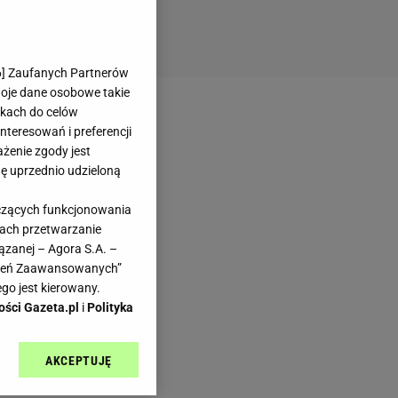
6
] Zaufanych Partnerów
woje dane osobowe takie
likach do celów
teresowań i preferencji
ażenie zgody jest
dę uprzednio udzieloną
yczących funkcjonowania
kach przetwarzanie
ązanej – Agora S.A. –
awień Zaawansowanych”
go jest kierowany.
ości Gazeta.pl
i
Polityka
AKCEPTUJĘ
l sp. z o.o., jej
ić swoje preferencje