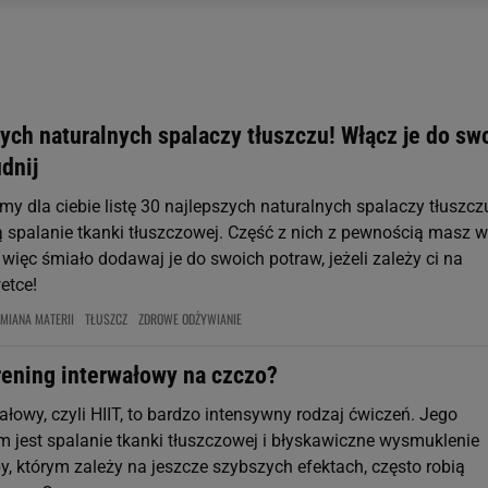
 wywołując narzędzie do zarządzania twoimi preferencjami dot. przetw
ywatności ” w stopce serwisu i przechodząc do „Ustawień Zaawansowan
st także za pomocą ustawień przeglądarki.
rzy i Agora S.A. możemy przetwarzać dane osobowe w następujących cel
 geolokalizacyjnych. Aktywne skanowanie charakterystyki urządzenia do
ych naturalnych spalaczy tłuszczu! Włącz je do swo
 na urządzeniu lub dostęp do nich. Spersonalizowane reklamy i treści, p
udnij
zanie usług.
Lista Zaufanych Partnerów
y dla ciebie listę 30 najlepszych naturalnych spalaczy tłuszcz
ą spalanie tkanki tłuszczowej. Część z nich z pewnością masz w
 więc śmiało dodawaj je do swoich potraw, jeżeli zależy ci na
etce!
MIANA MATERII
TŁUSZCZ
ZDROWE ODŻYWIANIE
rening interwałowy na czczo?
ałowy, czyli HIIT, to bardzo intensywny rodzaj ćwiczeń. Jego
 jest spalanie tkanki tłuszczowej i błyskawiczne wysmuklenie
y, którym zależy na jeszcze szybszych efektach, często robią