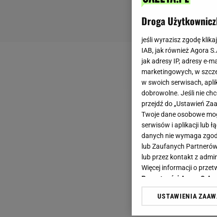
Droga Użytkownicz
jeśli wyrazisz zgodę klika
IAB, jak również Agora S
jak adresy IP, adresy e-m
marketingowych, w szcze
w swoich serwisach, aplik
dobrowolne. Jeśli nie ch
przejdź do „Ustawień Z
Twoje dane osobowe mogą
serwisów i aplikacji lub
danych nie wymaga zgody 
lub Zaufanych Partnerów
lub przez kontakt z admi
Więcej informacji o prz
Prywatności Agora S.A.
USTAWIENIA ZAA
Klikając „Akceptuję” wyra
Zaufanych Partnerów i A