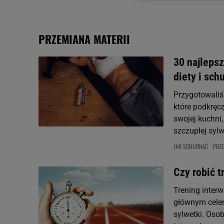
dotyczące plików cookie,
odnośnik „Ustawienia pr
plików cookie możliwa je
PRZEMIANA MATERII
My, nasi Zaufani Partne
Użycie dokładnych danych
30 najlepsz
Przechowywanie informacji
diety i sch
badnie odbiorców i uleps
Przygotowaliśm
które podkręc
swojej kuchni,
szczupłej sylw
JAK SCHUDNĄĆ
PRZE
Czy robić t
Trening interw
głównym celem
sylwetki. Osob