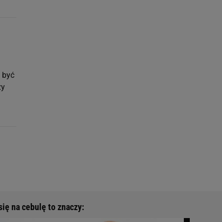
 być
zy
ię na cebulę to znaczy: