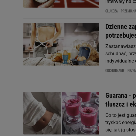
interwały na c
GLUKOZA
PRZEMIANA
Dzienne zap
potrzebujes
Zastanawiasz s
schudnąć, prz
indywidualne 
ODCHUDZANIE
PRZEM
Guarana - 
tłuszcz i 
Co to jest gu
tryskać energi
się, jak ją sto