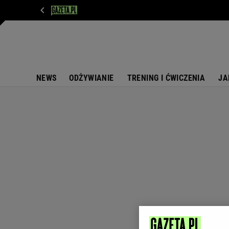
WIADOMOŚCI
NEXT
SPORT
PLOTEK
D
NEWS
ODŻYWIANIE
TRENING I ĆWICZENIA
JA