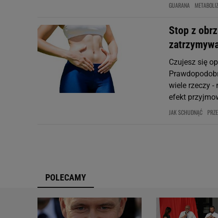
GUARANA
METABOLI
Stop z obr
zatrzymywa
Czujesz się o
Prawdopodobni
wiele rzeczy 
efekt przyjmow
JAK SCHUDNĄĆ
PRZE
POLECAMY