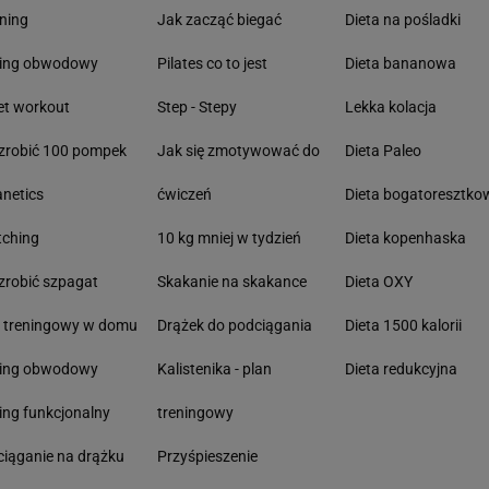
ning
Jak zacząć biegać
Dieta na pośladki
ning obwodowy
Pilates co to jest
Dieta bananowa
et workout
Step - Stepy
Lekka kolacja
zrobić 100 pompek
Jak się zmotywować do
Dieta Paleo
anetics
ćwiczeń
Dieta bogatoresztko
tching
10 kg mniej w tydzień
Dieta kopenhaska
zrobić szpagat
Skakanie na skakance
Dieta OXY
n treningowy w domu
Drążek do podciągania
Dieta 1500 kalorii
ning obwodowy
Kalistenika - plan
Dieta redukcyjna
ing funkcjonalny
treningowy
iąganie na drążku
Przyśpieszenie