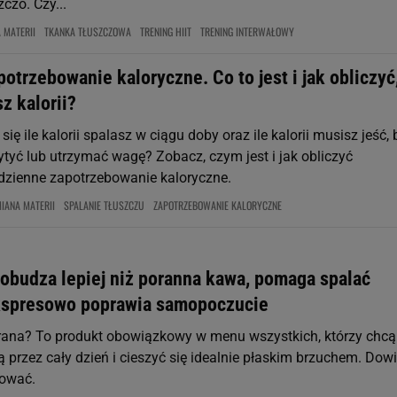
zczo. Czy...
 MATERII
TKANKA TŁUSZCZOWA
TRENING HIIT
TRENING INTERWAŁOWY
otrzebowanie kaloryczne. Co to jest i jak obliczyć,
z kalorii?
ię ile kalorii spalasz w ciągu doby oraz ile kalorii musisz jeść, 
ytyć lub utrzymać wagę? Zobacz, czym jest i jak obliczyć
dzienne zapotrzebowanie kaloryczne.
IANA MATERII
SPALANIE TŁUSZCZU
ZAPOTRZEBOWANIE KALORYCZNE
pobudza lepiej niż poranna kawa, pomaga spalać
ekspresowo poprawia samopoczucie
arana? To produkt obowiązkowy w menu wszystkich, którzy chcą
ą przez cały dzień i cieszyć się idealnie płaskim brzuchem. Dow
sować.