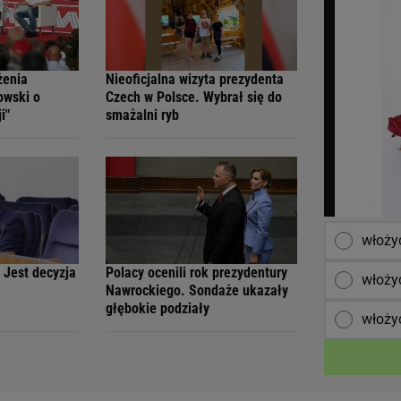
żenia
Nieoficjalna wizyta prezydenta
owski o
Czech w Polsce. Wybrał się do
i"
smażalni ryb
włożyć
 Jest decyzja
Polacy ocenili rok prezydentury
włożyć
Nawrockiego. Sondaże ukazały
głębokie podziały
włoży