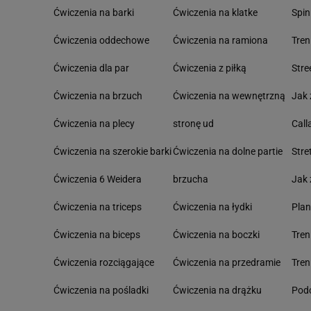
Ćwiczenia na barki
Ćwiczenia na klatke
Spin
Ćwiczenia oddechowe
Ćwiczenia na ramiona
Tre
Ćwiczenia dla par
Ćwiczenia z piłką
Stre
Ćwiczenia na brzuch
Ćwiczenia na wewnętrzną
Jak 
Ćwiczenia na plecy
stronę ud
Call
Ćwiczenia na szerokie barki
Ćwiczenia na dolne partie
Stre
Ćwiczenia 6 Weidera
brzucha
Jak 
Ćwiczenia na triceps
Ćwiczenia na łydki
Pla
Ćwiczenia na biceps
Ćwiczenia na boczki
Tre
Ćwiczenia rozciągające
Ćwiczenia na przedramie
Tren
Ćwiczenia na pośladki
Ćwiczenia na drążku
Podc