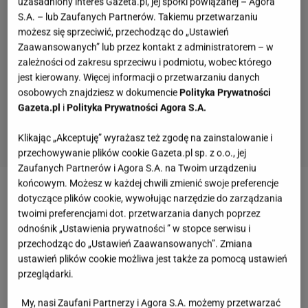
uzasadniony interes Gazeta.pl, jej spółki powiązanej – Agora
S.A. – lub Zaufanych Partnerów. Takiemu przetwarzaniu
możesz się sprzeciwić, przechodząc do „Ustawień
Zaawansowanych” lub przez kontakt z administratorem – w
zależności od zakresu sprzeciwu i podmiotu, wobec którego
jest kierowany. Więcej informacji o przetwarzaniu danych
osobowych znajdziesz w dokumencie
Polityka Prywatności
Gazeta.pl
i
Polityka Prywatności Agora S.A.
Klikając „Akceptuję” wyrażasz też zgodę na zainstalowanie i
przechowywanie plików cookie Gazeta.pl sp. z o.o., jej
Zaufanych Partnerów i Agora S.A. na Twoim urządzeniu
końcowym. Możesz w każdej chwili zmienić swoje preferencje
Dlaczego warto jeździć na rolkach? Bo jazda na
dotyczące plików cookie, wywołując narzędzie do zarządzania
twoimi preferencjami dot. przetwarzania danych poprzez
rolkach rewelacyjnie odchudza!
odnośnik „Ustawienia prywatności ” w stopce serwisu i
przechodząc do „Ustawień Zaawansowanych”. Zmiana
Jazda na rolkach jest rewelacyjnym sportem na
ustawień plików cookie możliwa jest także za pomocą ustawień
odchudzanie. Można spokojnie nazwa jazdę na
przeglądarki.
rolkach rodzajem cardio. Działa tak samo (jak nie
My, nasi Zaufani Partnerzy i Agora S.A. możemy przetwarzać