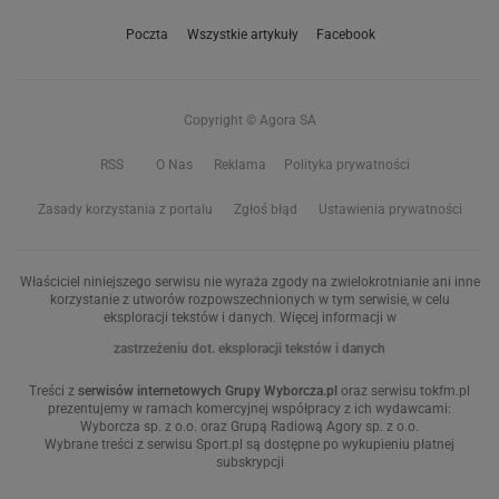
Poczta
Wszystkie artykuły
Facebook
Copyright © Agora SA
RSS
O Nas
Reklama
Polityka prywatności
Zasady korzystania z portalu
Zgłoś błąd
Ustawienia prywatności
Właściciel niniejszego serwisu nie wyraża zgody na zwielokrotnianie ani inne
korzystanie z utworów rozpowszechnionych w tym serwisie, w celu
eksploracji tekstów i danych. Więcej informacji w
zastrzeżeniu dot. eksploracji tekstów i danych
Treści z
serwisów internetowych Grupy Wyborcza.pl
oraz serwisu tokfm.pl
prezentujemy w ramach komercyjnej współpracy z ich wydawcami:
Wyborcza sp. z o.o. oraz Grupą Radiową Agory sp. z o.o.
Wybrane treści z serwisu Sport.pl są dostępne po wykupieniu płatnej
subskrypcji