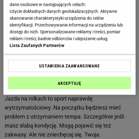
lepiej!) jak
bieganie
. Godzina jazdy na
rolkach
dane osobowe w następujących celach:
Użycie dokładnych danych geolokalizacyjnych. Aktywne
pozwoli nam spalić nawet 700 kalorii! Wyobraź
skanowanie charakterystyki urządzenia do celów
sobie, że ćwiczysz regularnie – dwa, trzy razy w
identyfikacji. Przechowywanie informacji na urządzeniu lub
tygodniu. Wskazówka wagi błyskawicznie będzie
dostęp do nich. Spersonalizowane reklamy i treści, pomiar
spadać w dół. Oczywiście pod warunkiem, że po
reklam i treści, badnie odbiorców i ulepszanie usług.
Lista Zaufanych Partnerów
treningu nie pójdziesz zjeść burgera i dużej porcji
lodów w restauracji typu fast food.
USTAWIENIA ZAAWANSOWANE
Dlaczego warto jeździć na rolkach? Bo jazda na
rolkach poprawia kondycję
AKCEPTUJĘ
Jazda na rolkach to sport naprawdę
wytrzymałościowy. Na początku będziesz mieć
problem z utrzymaniem tempa. Szczególnie jeśli
masz słabą kondycję. Mogą pojawić się też
zakwasy. Ale nie zniechęcaj się. Twoja