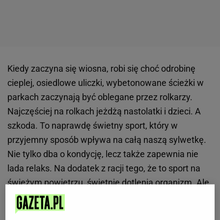
Kiedy zaczyna się wiosna, robi się choć odrobinę
cieplej, osiedlowe uliczki, wybetonowane ścieżki w
parkach zaczynają być oblegane przez rolkarzy.
Najczęściej na rolkach jeżdżą nastolatki i dzieci. A
szkoda. To naprawdę świetny sport, który w
przyjemny sposób wpływa na całą naszą sylwetkę.
Nie tylko dba o kondycję, lecz także zapewnia nie
lada relaks. Na dodatek z racji tego, że to sport na
świeżym powietrzu, świetnie dotlenia organizm. Ale
po kolei, dlaczego warto jeździć na rolkach, mimo że
już dawno temu odebraliśmy dowód osobisty?