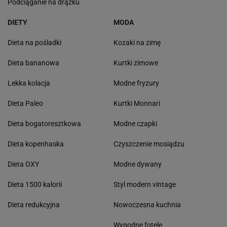
Podciąganie na drążku
DIETY
MODA
Dieta na pośladki
Kozaki na zimę
Dieta bananowa
Kurtki zimowe
Lekka kolacja
Modne fryzury
Dieta Paleo
Kurtki Monnari
Dieta bogatoresztkowa
Modne czapki
Dieta kopenhaska
Czyszczenie mosiądzu
Dieta OXY
Modne dywany
Dieta 1500 kalorii
Styl modern vintage
Dieta redukcyjna
Nowoczesna kuchnia
Wygodne fotele