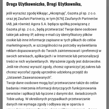
Droga Użytkowniczko, Drogi Użytkowniku,
jeśli wyrazisz zgodę klikając „Akceptuję”, Gazeta.pl sp. z o.o.
oraz jej Zaufani Partnerzy, w tym [
676
] Zaufanych Partnerów
IAB, jak również Agora S.A. będąca spółką powiązaną z
Gazeta.pl sp. z o.o., będą przetwarzać Twoje dane osobowe
takie jak adresy IP, adresy e-mail czy identyfikatory plików
cookie lub inne informacje zapisane w tych plikach do celów
marketingowych, w szczególności na potrzeby wyświetlania
reklam dopasowanych do Twoich zainteresowań i preferencji w
swoich serwisach, aplikacjach i w Internecie lub personalizacji
treści w nich wyświetlanych. Wyrażenie zgody jest dobrowolne.
Jeśli nie chcesz wyrazić zgody, chcesz ograniczyć jej zakres lub
chcesz wycofać zgodę uprzednio udzieloną przejdź do
„Ustawień Zaawansowanych”.
Twoje dane osobowe mogą być przetwarzane także do celów
badania i mierzenia informacji dotyczących funkcjonowania
serwisów i aplikacji lub łączone z danymi dot. świadczonych
Tobie usług. W określonych przypadkach przetwarzanie
danych nie wymaga zgody i odbywa się w oparciu o