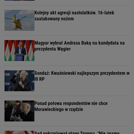
Kolejny akt agresji nastolatków. 16-latek
zaatakowany nożem
Magyar wybrał Andrasa Bakę na kandydata na
prezydenta Węgier
Sondaż: Kwaśniewski najlepszym prezydentem w
III RP
Ponad połowa respondentów nie chce
Morawieckiego w rządzie
Sąd pokrzyżował plany Trumpa. "Nie znamy