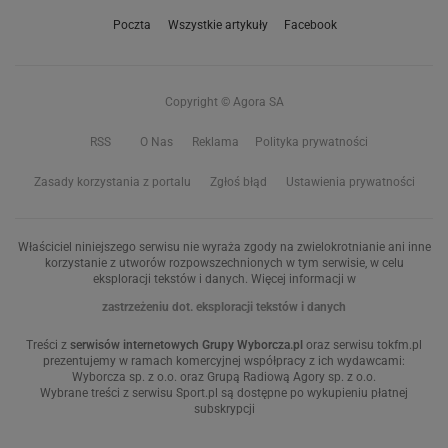
Poczta
Wszystkie artykuły
Facebook
Copyright © Agora SA
RSS
O Nas
Reklama
Polityka prywatności
Zasady korzystania z portalu
Zgłoś błąd
Ustawienia prywatności
Właściciel niniejszego serwisu nie wyraża zgody na zwielokrotnianie ani inne
korzystanie z utworów rozpowszechnionych w tym serwisie, w celu
eksploracji tekstów i danych. Więcej informacji w
zastrzeżeniu dot. eksploracji tekstów i danych
Treści z
serwisów internetowych Grupy Wyborcza.pl
oraz serwisu tokfm.pl
prezentujemy w ramach komercyjnej współpracy z ich wydawcami:
Wyborcza sp. z o.o. oraz Grupą Radiową Agory sp. z o.o.
Wybrane treści z serwisu Sport.pl są dostępne po wykupieniu płatnej
subskrypcji