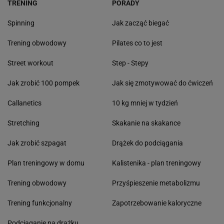
TRENING
PORADY
Spinning
Jak zacząć biegać
Trening obwodowy
Pilates co to jest
Street workout
Step - Stepy
Jak zrobić 100 pompek
Jak się zmotywować do ćwiczeń
Callanetics
10 kg mniej w tydzień
Stretching
Skakanie na skakance
Jak zrobić szpagat
Drążek do podciągania
Plan treningowy w domu
Kalistenika - plan treningowy
Trening obwodowy
Przyśpieszenie metabolizmu
Trening funkcjonalny
Zapotrzebowanie kaloryczne
Podciąganie na drążku