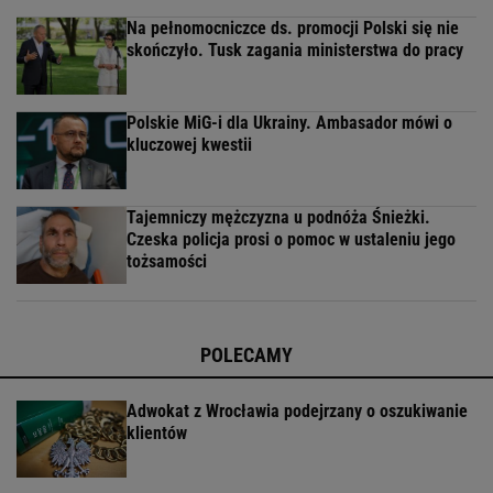
Na pełnomocniczce ds. promocji Polski się nie
skończyło. Tusk zagania ministerstwa do pracy
Polskie MiG-i dla Ukrainy. Ambasador mówi o
kluczowej kwestii
Tajemniczy mężczyzna u podnóża Śnieżki.
Czeska policja prosi o pomoc w ustaleniu jego
tożsamości
POLECAMY
Adwokat z Wrocławia podejrzany o oszukiwanie
klientów