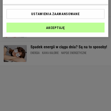
ENERGIA
KAWA
KAWA KALORIE
PRZED TRENINGIEM
SUPLEMENTY
USTAWIENIA ZAAWANSOWANE
Hałas ma ogromny wpływ na jakość pracy
AKCEPTUJĘ
ENERGIA
ZMĘCZENIE
Spadek energii w ciągu dnia? Są na to sposoby!
ENERGIA
KAWA KALORIE
NAPOJE ENERGETYCZNE