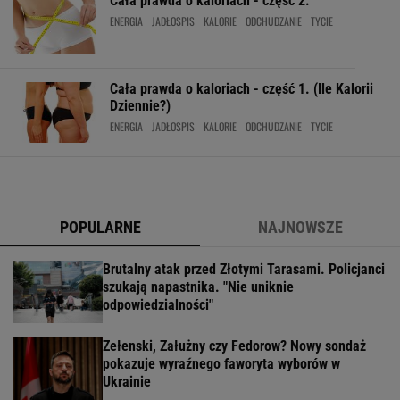
Cała prawda o kaloriach - część 2.
ENERGIA
JADŁOSPIS
KALORIE
ODCHUDZANIE
TYCIE
Cała prawda o kaloriach - część 1. (Ile Kalorii
Dziennie?)
ENERGIA
JADŁOSPIS
KALORIE
ODCHUDZANIE
TYCIE
POPULARNE
NAJNOWSZE
Brutalny atak przed Złotymi Tarasami. Policjanci
szukają napastnika. "Nie uniknie
odpowiedzialności"
Zełenski, Załużny czy Fedorow? Nowy sondaż
pokazuje wyraźnego faworyta wyborów w
Ukrainie