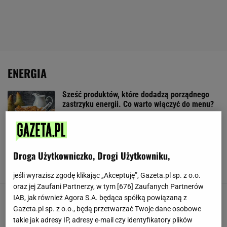
ENERGIA
Sześć produktów, które dodadzą porządnego
zastrzyku energii. Co warto włączyć do menu?
MATERIAŁ PROMOCYJNY PR
Czakry. Co to jest? Za co odpowiadają
Droga Użytkowniczko, Drogi Użytkowniku,
poszczególne czakry?
ENERGIA
JOGA
LIFESTYLE
PILATES
SERCE
jeśli wyrazisz zgodę klikając „Akceptuję”, Gazeta.pl sp. z o.o.
oraz jej Zaufani Partnerzy, w tym [
676
] Zaufanych Partnerów
Kawa z awokado to totalny hit kulinarny!
IAB, jak również Agora S.A. będąca spółką powiązaną z
Zobacz, jak ją przyrządzić
Gazeta.pl sp. z o.o., będą przetwarzać Twoje dane osobowe
AWOKADO
DIETA
DRINKI
ENERGIA
KAWA
takie jak adresy IP, adresy e-mail czy identyfikatory plików