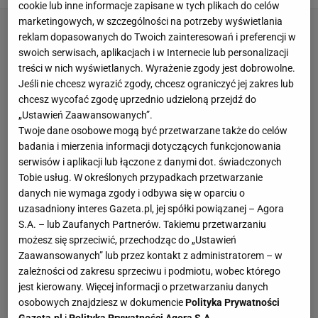
cookie lub inne informacje zapisane w tych plikach do celów
marketingowych, w szczególności na potrzeby wyświetlania
reklam dopasowanych do Twoich zainteresowań i preferencji w
swoich serwisach, aplikacjach i w Internecie lub personalizacji
treści w nich wyświetlanych. Wyrażenie zgody jest dobrowolne.
Jeśli nie chcesz wyrazić zgody, chcesz ograniczyć jej zakres lub
chcesz wycofać zgodę uprzednio udzieloną przejdź do
„Ustawień Zaawansowanych”.
Twoje dane osobowe mogą być przetwarzane także do celów
badania i mierzenia informacji dotyczących funkcjonowania
serwisów i aplikacji lub łączone z danymi dot. świadczonych
Tobie usług. W określonych przypadkach przetwarzanie
danych nie wymaga zgody i odbywa się w oparciu o
uzasadniony interes Gazeta.pl, jej spółki powiązanej – Agora
S.A. – lub Zaufanych Partnerów. Takiemu przetwarzaniu
możesz się sprzeciwić, przechodząc do „Ustawień
Zaawansowanych” lub przez kontakt z administratorem – w
zależności od zakresu sprzeciwu i podmiotu, wobec którego
jest kierowany. Więcej informacji o przetwarzaniu danych
osobowych znajdziesz w dokumencie
Polityka Prywatności
Gazeta.pl
i
Polityka Prywatności Agora S.A.