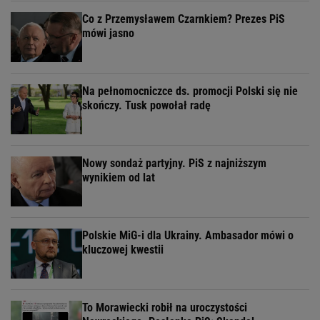
Co z Przemysławem Czarnkiem? Prezes PiS
mówi jasno
Na pełnomocniczce ds. promocji Polski się nie
skończy. Tusk powołał radę
Nowy sondaż partyjny. PiS z najniższym
wynikiem od lat
Polskie MiG-i dla Ukrainy. Ambasador mówi o
kluczowej kwestii
To Morawiecki robił na uroczystości