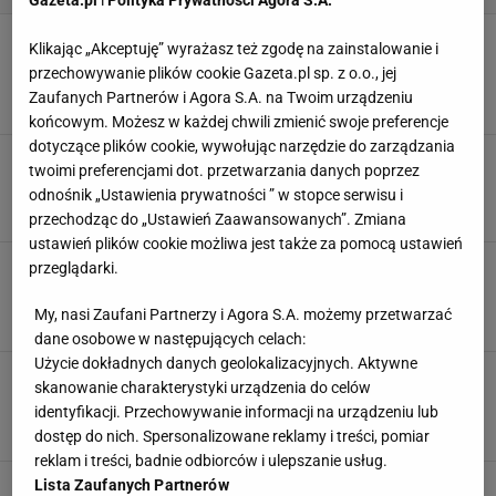
Drzemka kawowa (coffee nap). Czy
Klikając „Akceptuję” wyrażasz też zgodę na zainstalowanie i
rzeczywiście zapewni nam szybką i skuteczną
przechowywanie plików cookie Gazeta.pl sp. z o.o., jej
regenerację?
Zaufanych Partnerów i Agora S.A. na Twoim urządzeniu
DRZEMKA
ENERGIA
FITNESS
KAWA
końcowym. Możesz w każdej chwili zmienić swoje preferencje
dotyczące plików cookie, wywołując narzędzie do zarządzania
Kawa kuloodporna to najlepszy spalacz
twoimi preferencjami dot. przetwarzania danych poprzez
tłuszczu
odnośnik „Ustawienia prywatności ” w stopce serwisu i
ENERGIA
KAWA
KOFEINA
ZMĘCZENIE
przechodząc do „Ustawień Zaawansowanych”. Zmiana
ustawień plików cookie możliwa jest także za pomocą ustawień
Co zapewnia Ewie Chodakowskiej energię? TEN
przeglądarki.
koktajl! [PRZEPIS]
ENERGIA
EWA CHODAKOWSKA
FITNESS
KOKTAJL
PRZEPISY
My, nasi Zaufani Partnerzy i Agora S.A. możemy przetwarzać
dane osobowe w następujących celach:
Użycie dokładnych danych geolokalizacyjnych. Aktywne
Jak poprawić samopoczucie? [15 SPOSOBÓW
skanowanie charakterystyki urządzenia do celów
NA ZŁE SAMOPOCZUCIE]
identyfikacji. Przechowywanie informacji na urządzeniu lub
DEPRESJA
ENERGIA
STRES
dostęp do nich. Spersonalizowane reklamy i treści, pomiar
reklam i treści, badnie odbiorców i ulepszanie usług.
Lista Zaufanych Partnerów
Kawa przed treningiem: pić czy nie pić?