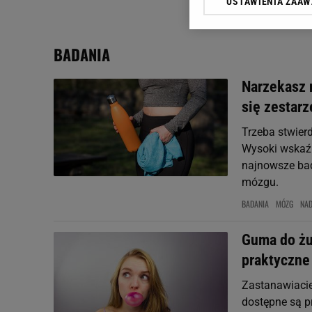
USTAWIENIA ZAA
Klikając „Akceptuję” wyra
Zaufanych Partnerów i A
dotyczące plików cookie,
BADANIA
odnośnik „Ustawienia pr
plików cookie możliwa je
Narzekasz 
My, nasi Zaufani Partne
się zestarz
Użycie dokładnych danych
Przechowywanie informacji
Trzeba stwierd
badnie odbiorców i uleps
Wysoki wskaźn
najnowsze bad
mózgu.
BADANIA
MÓZG
NA
Guma do żu
praktyczne
Zastanawiacie
dostępne są 