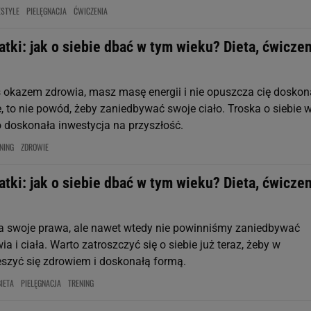
ESTYLE
PIELĘGNACJA
ĆWICZENIA
atki: jak o siebie dbać w tym wieku? Dieta, ćwiczen
ś okazem zdrowia, masz masę energii i nie opuszcza cię doskon
 to nie powód, żeby zaniedbywać swoje ciało. Troska o siebie 
o doskonała inwestycja na przyszłość.
NING
ZDROWIE
atki: jak o siebie dbać w tym wieku? Dieta, ćwiczen
 swoje prawa, ale nawet wtedy nie powinniśmy zaniedbywać
a i ciała. Warto zatroszczyć się o siebie już teraz, żeby w
ieszyć się zdrowiem i doskonałą formą.
IETA
PIELĘGNACJA
TRENING