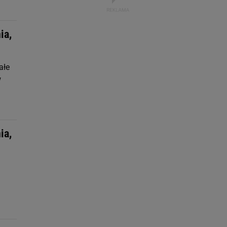
ia,
ałe
w
ia,