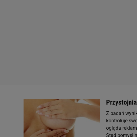
Przystojnia
Z badań wynik
kontroluje swo
ogląda reklam
Stąd pomysł n