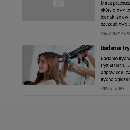
Masz przesusz
skóry głowy t
jednak, że ow
szczegółowo o
ANALIZA PIERWIAST
Badanie tr
Badanie trych
fryzjerskich. 
odpowiedni za
trychologiczne 
BADANIA
WŁOSY