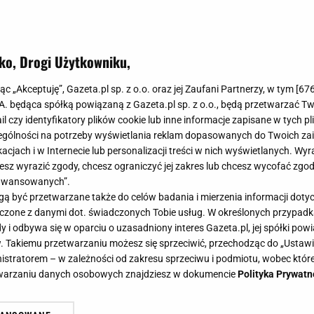
ko, Drogi Użytkowniku,
jąc „Akceptuję”, Gazeta.pl sp. z o.o. oraz jej Zaufani Partnerzy, w tym [
67
.A. będąca spółką powiązaną z Gazeta.pl sp. z o.o., będą przetwarzać T
ail czy identyfikatory plików cookie lub inne informacje zapisane w tych p
gólności na potrzeby wyświetlania reklam dopasowanych do Twoich zain
acjach i w Internecie lub personalizacji treści w nich wyświetlanych. Wyr
cesz wyrazić zgody, chcesz ograniczyć jej zakres lub chcesz wycofać zgo
aawansowanych”.
 być przetwarzane także do celów badania i mierzenia informacji dot
 łączone z danymi dot. świadczonych Tobie usług. W określonych przypad
i odbywa się w oparciu o uzasadniony interes Gazeta.pl, jej spółki powi
. Takiemu przetwarzaniu możesz się sprzeciwić, przechodząc do „Ust
nistratorem – w zależności od zakresu sprzeciwu i podmiotu, wobec które
etwarzaniu danych osobowych znajdziesz w dokumencie
Polityka Prywatn