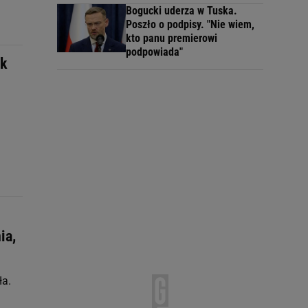
Bogucki uderza w Tuska.
Poszło o podpisy. "Nie wiem,
kto panu premierowi
podpowiada"
ak
ia,
ła.