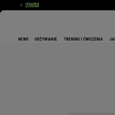
WIADOMOŚCI
NEXT
SPORT
PLOTEK
D
NEWS
ODŻYWIANIE
TRENING I ĆWICZENIA
JA