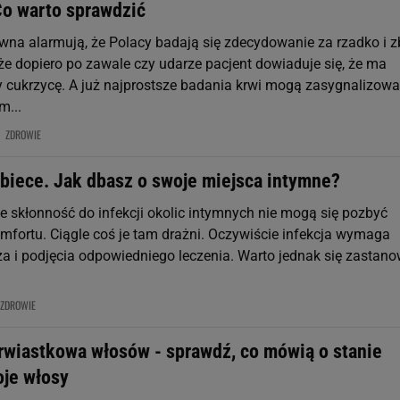
Co warto sprawdzić
wna alarmują, że Polacy badają się zdecydowanie za rzadko i z
że dopiero po zawale czy udarze pacjent dowiaduje się, że ma
 cukrzycę. A już najprostsze badania krwi mogą zasygnalizowa
m...
ZDROWIE
biece. Jak dbasz o swoje miejsca intymne?
e skłonność do infekcji okolic intymnych nie mogą się pozbyć
mfortu. Ciągle coś je tam drażni. Oczywiście infekcja wymaga
za i podjęcia odpowiedniego leczenia. Warto jednak się zastano
ZDROWIE
erwiastkowa włosów - sprawdź, co mówią o stanie
oje włosy