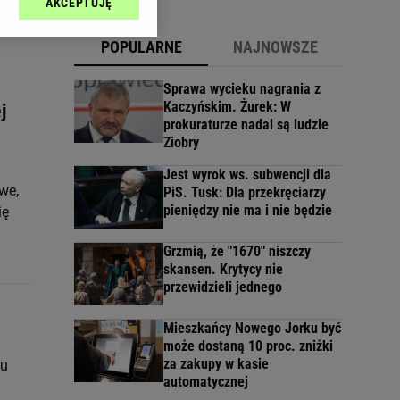
AKCEPTUJĘ
l sp. z o.o., jej
ić swoje preferencje
POPULARNE
NAJNOWSZE
arzania danych poprzez
ych”. Zmiana ustawień
Sprawa wycieku nagrania z
Kaczyńskim. Żurek: W
j
prokuraturze nadal są ludzie
ach:
Ziobry
 celów identyfikacji.
omiar reklam i treści,
Jest wyrok ws. subwencji dla
we,
PiS. Tusk: Dla przekręciarzy
pieniędzy nie ma i nie będzie
ię
Grzmią, że "1670" niszczy
skansen. Krytycy nie
przewidzieli jednego
Mieszkańcy Nowego Jorku być
może dostaną 10 proc. zniżki
za zakupy w kasie
ku
automatycznej