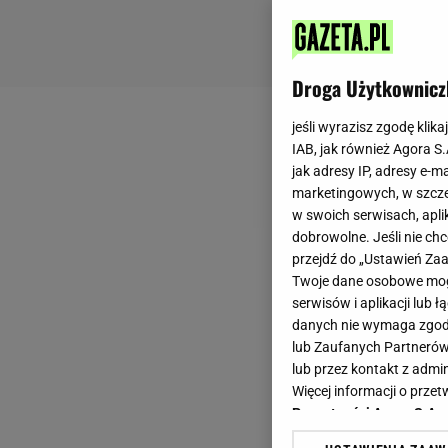
Droga Użytkownicz
jeśli wyrazisz zgodę klika
IAB, jak również Agora S
jak adresy IP, adresy e-m
marketingowych, w szcze
w swoich serwisach, aplik
dobrowolne. Jeśli nie ch
przejdź do „Ustawień Z
Twoje dane osobowe mogą
serwisów i aplikacji lub
danych nie wymaga zgody 
lub Zaufanych Partnerów
lub przez kontakt z admi
Więcej informacji o prz
Prywatności Agora S.A.