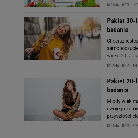
BADANIA
DIETA
LIF
Pakiet 30-l
badania
Chociaż jeste
samopoczucie,
wieku 30 lat t
BADANIA
DIETA
TRE
Pakiet 20-l
badania
Młody wiek ma
swojego zdrowi
przyszłości c
BADANIA
DIETA
KOB