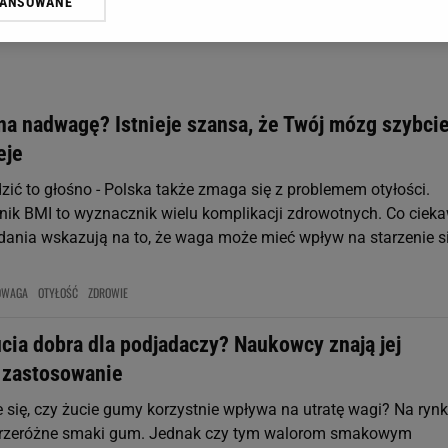
WANSOWANE
żasz też zgodę na zainstalowanie i przechowywanie plików cookie Gazeta.p
gora S.A. na Twoim urządzeniu końcowym. Możesz w każdej chwili zmien
 wywołując narzędzie do zarządzania twoimi preferencjami dot. przetw
ywatności ” w stopce serwisu i przechodząc do „Ustawień Zaawansowan
st także za pomocą ustawień przeglądarki.
na nadwagę? Istnieje szansa, że Twój mózg szybcie
rzy i Agora S.A. możemy przetwarzać dane osobowe w następujących cel
eje
 geolokalizacyjnych. Aktywne skanowanie charakterystyki urządzenia do
 na urządzeniu lub dostęp do nich. Spersonalizowane reklamy i treści, p
zić to głośno - Polska także zmaga się z problemem otyłości.
zanie usług.
Lista Zaufanych Partnerów
ik BMI to wyznacznik wielu komplikacji zdrowotnych. Co cieka
ania wskazują na to, że waga może mieć wpływ na starzenie s
DWAGA
OTYŁOŚĆ
ZDROWIE
cia dobra dla podjadaczy? Naukowcy znają jej
 zastosowanie
 się, czy żucie gumy korzystnie wpływa na utratę wagi? Na ryn
przeróżne smaki gum. Jednak czy tym walorom smakowym