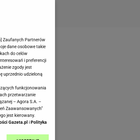
6
] Zaufanych Partnerów
woje dane osobowe takie
likach do celów
teresowań i preferencji
ażenie zgody jest
dę uprzednio udzieloną
yczących funkcjonowania
kach przetwarzanie
ązanej – Agora S.A. –
awień Zaawansowanych”
go jest kierowany.
ości Gazeta.pl
i
Polityka