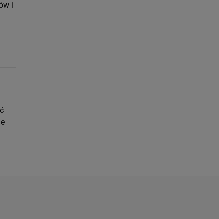
ów i
ać
ie