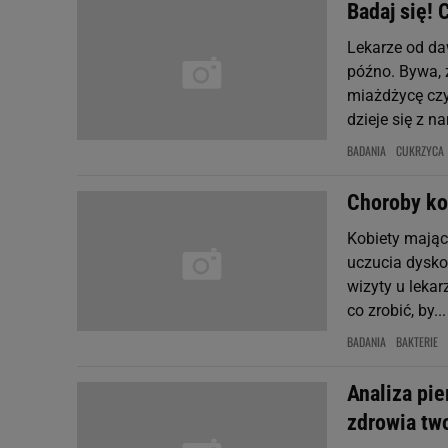
Badaj się! 
Lekarze od da
późno. Bywa, 
miażdżycę czy
dzieje się z na
BADANIA
CUKRZYCA
Choroby ko
Kobiety mając
uczucia dysko
wizyty u lekar
co zrobić, by...
BADANIA
BAKTERIE
Analiza pi
zdrowia tw