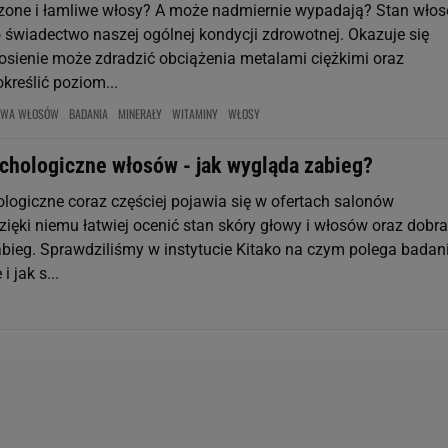
one i łamliwe włosy? A może nadmiernie wypadają? Stan włos
o świadectwo naszej ogólnej kondycji zdrowotnej. Okazuje się
łosienie może zdradzić obciążenia metalami ciężkimi oraz
kreślić poziom...
KOWA WŁOSÓW
BADANIA
MINERAŁY
WITAMINY
WŁOSY
ychologiczne włosów - jak wygląda zabieg?
ologiczne coraz częściej pojawia się w ofertach salonów
Dzięki niemu łatwiej ocenić stan skóry głowy i włosów oraz dobr
bieg. Sprawdziliśmy w instytucie Kitako na czym polega badan
i jak s...