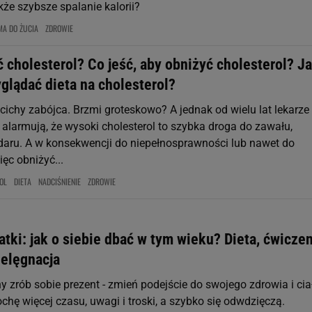
że szybsze spalanie kalorii?
A DO ŻUCIA
ZDROWIE
 cholesterol? Co jeść, aby obniżyć cholesterol? J
glądać dieta na cholesterol?
 cichy zabójca. Brzmi groteskowo? A jednak od wielu lat lekarze
 alarmują, że wysoki cholesterol to szybka droga do zawału,
daru. A w konsekwencji do niepełnosprawności lub nawet do
ięc obniżyć...
OL
DIETA
NADCIŚNIENIE
ZDROWIE
atki: jak o siebie dbać w tym wieku? Dieta, ćwiczen
ielęgnacja
y zrób sobie prezent - zmień podejście do swojego zdrowia i cia
chę więcej czasu, uwagi i troski, a szybko się odwdzięczą.