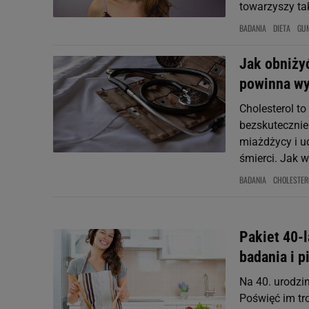
towarzyszy tak
BADANIA
DIETA
GUM
Jak obniżyć
powinna wy
Cholesterol to
bezskutecznie
miażdżycy i u
śmierci. Jak w
BADANIA
CHOLESTER
Pakiet 40-l
badania i p
Na 40. urodzin
Poświęć im tro