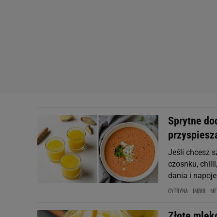
Sprytne do
przyspiesz
Jeśli chcesz 
czosnku, chill
dania i napoje
CYTRYNA
IMBIR
ME
Złote mleko