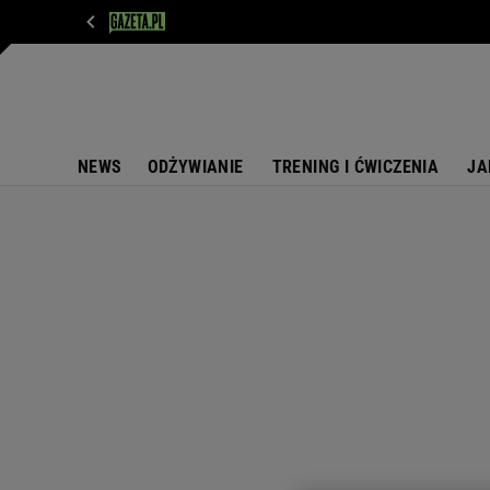
WIADOMOŚCI
NEXT
SPORT
PLOTEK
D
NEWS
ODŻYWIANIE
TRENING I ĆWICZENIA
JA