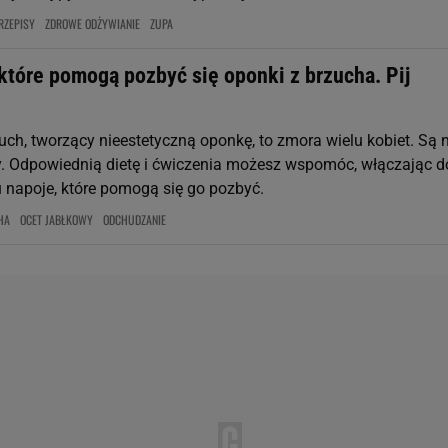
RZEPISY
ZDROWE ODŻYWIANIE
ZUPA
które pomogą pozbyć się oponki z brzucha. Pij
uch, tworzący nieestetyczną oponkę, to zmora wielu kobiet. Są 
. Odpowiednią dietę i ćwiczenia możesz wspomóc, włączając d
napoje, które pomogą się go pozbyć.
HA
OCET JABŁKOWY
ODCHUDZANIE