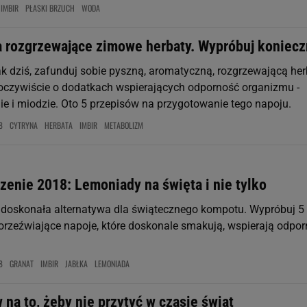
IMBIR
PŁASKI BRZUCH
WODA
a rozgrzewające zimowe herbaty. Wypróbuj koniecz
ak dziś, zafunduj sobie pyszną, aromatyczną, rozgrzewającą her
oczywiście o dodatkach wspierających odporność organizmu -
nie i miodzie. Oto 5 przepisów na przygotowanie tego napoju.
8
CYTRYNA
HERBATA
IMBIR
METABOLIZM
zenie 2018: Lemoniady na święta i nie tylko
doskonała alternatywa dla świątecznego kompotu. Wypróbuj 5
orzeźwiające napoje, które doskonale smakują, wspierają odpo
8
GRANAT
IMBIR
JABŁKA
LEMONIADA
na to, żeby nie przytyć w czasie świąt