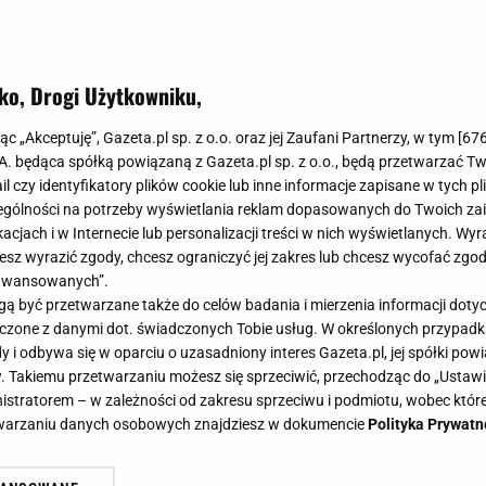
ko, Drogi Użytkowniku,
jąc „Akceptuję”, Gazeta.pl sp. z o.o. oraz jej Zaufani Partnerzy, w tym [
67
.A. będąca spółką powiązaną z Gazeta.pl sp. z o.o., będą przetwarzać T
ail czy identyfikatory plików cookie lub inne informacje zapisane w tych p
gólności na potrzeby wyświetlania reklam dopasowanych do Twoich zain
acjach i w Internecie lub personalizacji treści w nich wyświetlanych. Wyr
cesz wyrazić zgody, chcesz ograniczyć jej zakres lub chcesz wycofać zgo
aawansowanych”.
 być przetwarzane także do celów badania i mierzenia informacji dot
 łączone z danymi dot. świadczonych Tobie usług. W określonych przypad
i odbywa się w oparciu o uzasadniony interes Gazeta.pl, jej spółki powi
. Takiemu przetwarzaniu możesz się sprzeciwić, przechodząc do „Ust
nistratorem – w zależności od zakresu sprzeciwu i podmiotu, wobec które
etwarzaniu danych osobowych znajdziesz w dokumencie
Polityka Prywatn