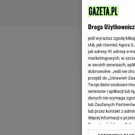
Droga Użytkownicz
jeśli wyrazisz zgodę klika
IAB, jak również Agora S
jak adresy IP, adresy e-m
marketingowych, w szcze
w swoich serwisach, aplik
dobrowolne. Jeśli nie ch
przejdź do „Ustawień Z
Twoje dane osobowe mogą
serwisów i aplikacji lub
danych nie wymaga zgody 
lub Zaufanych Partnerów
lub przez kontakt z admi
Więcej informacji o prz
Prywatności Agora S.A.