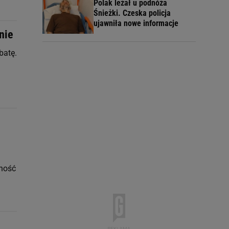
Polak leżał u podnóża
Śnieżki. Czeska policja
ujawniła nowe informacje
nie
batę.
rność