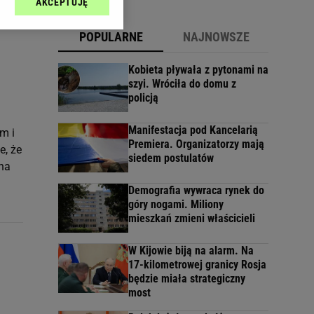
AKCEPTUJĘ
l sp. z o.o., jej
ić swoje preferencje
POPULARNE
NAJNOWSZE
arzania danych poprzez
ych”. Zmiana ustawień
Kobieta pływała z pytonami na
szyi. Wróciła do domu z
policją
ach:
 celów identyfikacji.
omiar reklam i treści,
Manifestacja pod Kancelarią
m i
Premiera. Organizatorzy mają
e, że
siedem postulatów
 na
Demografia wywraca rynek do
góry nogami. Miliony
mieszkań zmieni właścicieli
W Kijowie biją na alarm. Na
17-kilometrowej granicy Rosja
będzie miała strategiczny
most