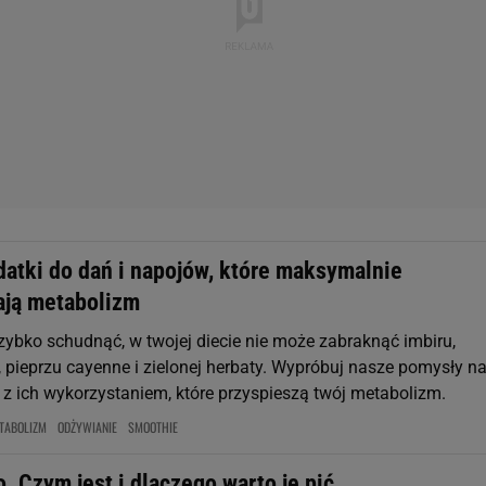
datki do dań i napojów, które maksymalnie
ają metabolizm
szybko schudnąć, w twojej diecie nie może zabraknąć imbiru,
i, pieprzu cayenne i zielonej herbaty. Wypróbuj nasze pomysły n
 z ich wykorzystaniem, które przyspieszą twój metabolizm.
TABOLIZM
ODŻYWIANIE
SMOOTHIE
. Czym jest i dlaczego warto je pić