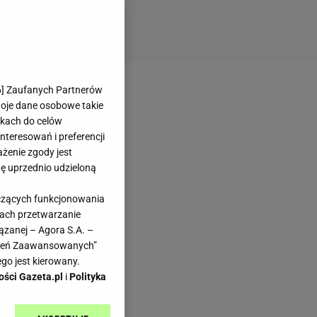
6
] Zaufanych Partnerów
woje dane osobowe takie
likach do celów
teresowań i preferencji
ażenie zgody jest
dę uprzednio udzieloną
yczących funkcjonowania
kach przetwarzanie
ązanej – Agora S.A. –
awień Zaawansowanych”
go jest kierowany.
ości Gazeta.pl
i
Polityka