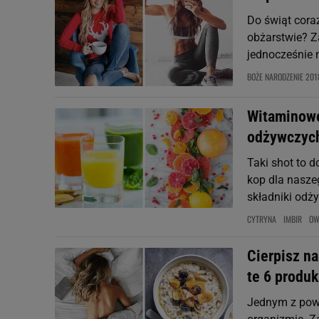
Do świąt cora
obżarstwie? Za
jednocześnie n
BOŻE NARODZENIE 201
Witaminowe
odżywczych
Taki shot to 
kop dla nasze
składniki odży
CYTRYNA
IMBIR
OW
Cierpisz n
te 6 produk
Jednym z pow