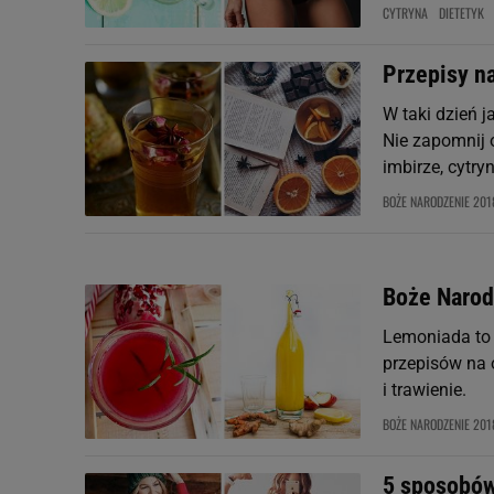
CYTRYNA
DIETETYK
Przepisy n
W taki dzień j
Nie zapomnij 
imbirze, cytry
BOŻE NARODZENIE 201
Boże Narod
Lemoniada to 
przepisów na 
i trawienie.
BOŻE NARODZENIE 201
5 sposobów 