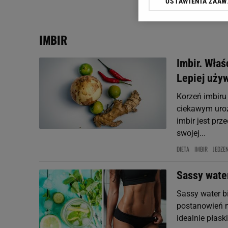
USTAWIENIA ZAA
Klikając „Akceptuję” wyra
Zaufanych Partnerów i A
dotyczące plików cookie,
IMBIR
odnośnik „Ustawienia pr
plików cookie możliwa je
Imbir. Wła
My, nasi Zaufani Partne
Lepiej uży
Użycie dokładnych danych
Przechowywanie informacji
Korzeń imbiru
badnie odbiorców i uleps
ciekawym uroz
imbir jest prz
swojej...
DIETA
IMBIR
JEDZEN
Sassy water
Sassy water bi
postanowień m
idealnie płask