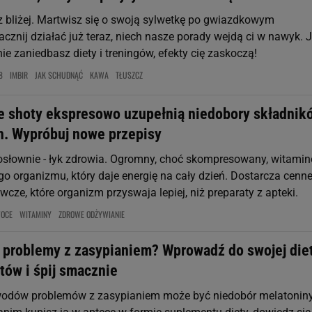
z bliżej. Martwisz się o swoją sylwetkę po gwiazdkowym
cznij działać już teraz, niech nasze porady wejdą ci w nawyk. J
ie zaniedbasz diety i treningów, efekty cię zaskoczą!
8
IMBIR
JAK SCHUDNĄĆ
KAWA
TŁUSZCZ
 shoty ekspresowo uzupełnią niedobory składnik
. Wypróbuj nowe przepisy
dosłownie - łyk zdrowia. Ogromny, choć skompresowany, witami
go organizmu, który daje energię na cały dzień. Dostarcza cenn
wcze, które organizm przyswaja lepiej, niż preparaty z apteki.
OCE
WITAMINY
ZDROWE ODŻYWIANIE
a problemy z zasypianiem? Wprowadź do swojej die
tów i śpij smacznie
odów problemów z zasypianiem może być niedobór melatonin