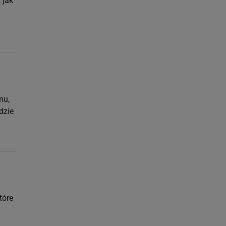
 jak
mu,
dzie
tóre