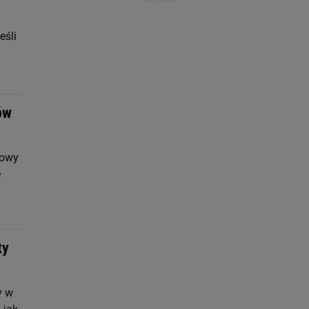
eśli
ów
nowy
e
ty
y w