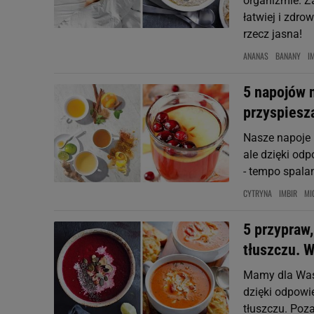
organizmie. Za
łatwiej i zdro
rzecz jasna!
ANANAS
BANANY
I
5 napojów n
przyspiesza
Nasze napoje 
ale dzięki od
- tempo spalan
CYTRYNA
IMBIR
MI
5 przypraw
tłuszczu. 
Mamy dla Was 
dzięki odpowi
tłuszczu. Poz