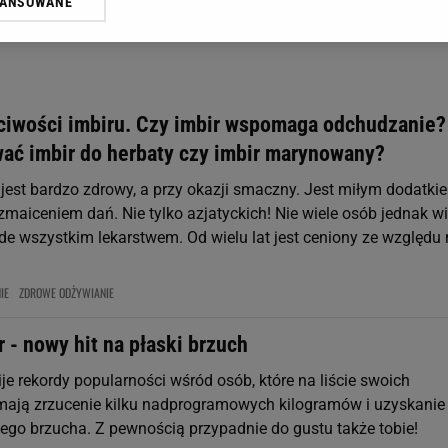
WANSOWANE
żasz też zgodę na zainstalowanie i przechowywanie plików cookie Gazeta.p
gora S.A. na Twoim urządzeniu końcowym. Możesz w każdej chwili zmien
 wywołując narzędzie do zarządzania twoimi preferencjami dot. przetw
ywatności ” w stopce serwisu i przechodząc do „Ustawień Zaawansowan
st także za pomocą ustawień przeglądarki.
ściwości imbiru. Czy imbir wspomaga odchudzanie?
rzy i Agora S.A. możemy przetwarzać dane osobowe w następujących cel
wać imbir do herbaty czy imbir marynowany?
 geolokalizacyjnych. Aktywne skanowanie charakterystyki urządzenia do
 na urządzeniu lub dostęp do nich. Spersonalizowane reklamy i treści, p
 jest bardzo zdrowy, a przy okazji smaczny. Jest miłym dodatkie
zanie usług.
Lista Zaufanych Partnerów
maiceniem dań. Nie tylko azjatyckich! Nie wiele osób jednak wi
ede wszystkim lekarstwem. Od wielu lat jest ceniony ze względu
IE
ZDROWE ODŻYWIANIE
 - nowy hit na płaski brzuch
je rekordy popularności wśród osób, które na liście swoich
ają zrzucenie kilku nadprogramowych kilogramów i uzyskanie
iego brzucha. Z pewnością przypadnie do gustu także tobie!