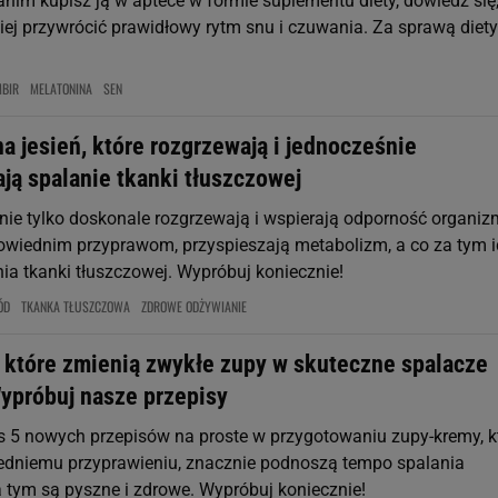
nim kupisz ją w aptece w formie suplementu diety, dowiedz się,
wiej przywrócić prawidłowy rytm snu i czuwania. Za sprawą diety
MBIR
MELATONINA
SEN
a jesień, które rozgrzewają i jednocześnie
ją spalanie tkanki tłuszczowej
nie tylko doskonale rozgrzewają i wspierają odporność organiz
powiednim przyprawom, przyspieszają metabolizm, a co za tym i
ia tkanki tłuszczowej. Wypróbuj koniecznie!
ÓD
TKANKA TŁUSZCZOWA
ZDROWE ODŻYWIANIE
, które zmienią zwykłe zupy w skuteczne spalacze
Wypróbuj nasze przepisy
5 nowych przepisów na proste w przygotowaniu zupy-kremy, k
edniemu przyprawieniu, znacznie podnoszą tempo spalania
a tym są pyszne i zdrowe. Wypróbuj koniecznie!