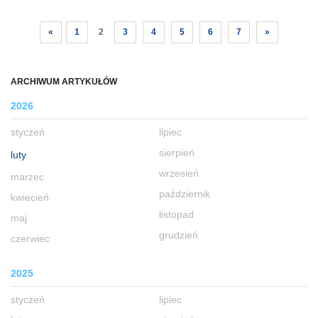
«
1
2
3
4
5
6
7
»
ARCHIWUM ARTYKUŁÓW
2026
styczeń
lipiec
sierpień
luty
wrzesień
marzec
październik
kwiecień
listopad
maj
grudzień
czerwiec
2025
styczeń
lipiec