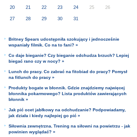
20
21
22
23
24
25
26
27
28
29
30
31
Britney Spears udostępniła szokujący i jednocześnie
wspaniały filmik. Co na to fani? »
Co daje bieganie? Czy bieganie odchudza brzuch? Lepiej
biegać rano czy w nocy? »
Lunch do pracy. Co zabrać na fitobiad do pracy? Pomysł
na fitlunch do pracy »
Produkty bogate w błonnik. Gdzie znajdziemy najwięcej
błonnika pokarmowego? Lista produktów zawierających
błonnik »
Jak pić ocet jabłkowy na odchudzanie? Podpowiadamy,
jak działa i kiedy najlepiej go pić »
Siłownia zewnętrzna. Trening na siłowni na powietrzu - jak
powinien wyglądać? »