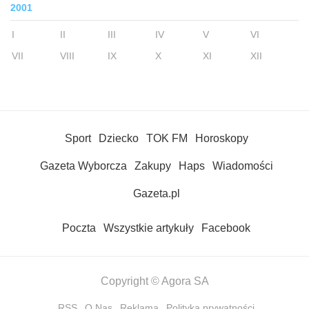
2001
I
II
III
IV
V
VI
VII
VIII
IX
X
XI
XII
Sport
Dziecko
TOK FM
Horoskopy
Gazeta Wyborcza
Zakupy
Haps
Wiadomości
Gazeta.pl
Poczta
Wszystkie artykuły
Facebook
Copyright © Agora SA
RSS
O Nas
Reklama
Polityka prywatności