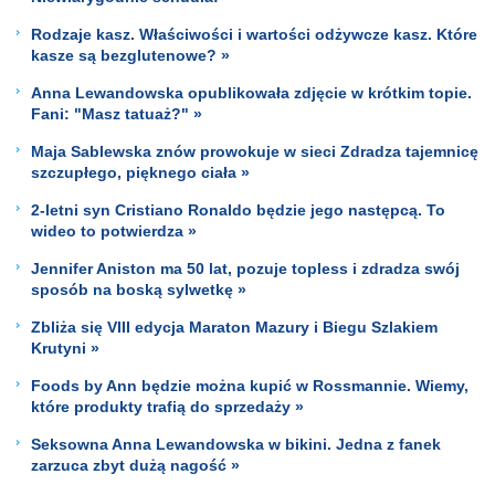
Rodzaje kasz. Właściwości i wartości odżywcze kasz. Które
kasze są bezglutenowe? »
Anna Lewandowska opublikowała zdjęcie w krótkim topie.
Fani: "Masz tatuaż?" »
Maja Sablewska znów prowokuje w sieci Zdradza tajemnicę
szczupłego, pięknego ciała »
2-letni syn Cristiano Ronaldo będzie jego następcą. To
wideo to potwierdza »
Jennifer Aniston ma 50 lat, pozuje topless i zdradza swój
sposób na boską sylwetkę »
Zbliża się VIII edycja Maraton Mazury i Biegu Szlakiem
Krutyni »
Foods by Ann będzie można kupić w Rossmannie. Wiemy,
które produkty trafią do sprzedaży »
Seksowna Anna Lewandowska w bikini. Jedna z fanek
zarzuca zbyt dużą nagość »