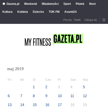
Gazeta.pl
Weekend
Wiadomości
Sport
Plotek
Next
Kultura
Kobieta
Dziecko
TOK FM
Avanti24
Poczta
Radio
Zaloguj się
maj 2019
Pn
Wt
Śr
Czw
Pt
Sob
Ndz
1
2
3
4
5
6
7
8
9
10
11
12
13
14
15
16
17
18
19