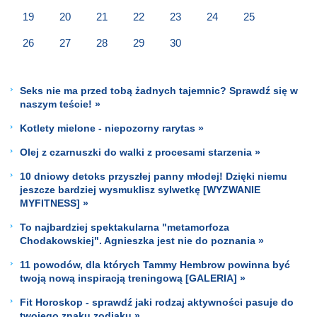
19
20
21
22
23
24
25
26
27
28
29
30
Seks nie ma przed tobą żadnych tajemnic? Sprawdź się w
naszym teście! »
Kotlety mielone - niepozorny rarytas »
Olej z czarnuszki do walki z procesami starzenia »
10 dniowy detoks przyszłej panny młodej! Dzięki niemu
jeszcze bardziej wysmuklisz sylwetkę [WYZWANIE
MYFITNESS] »
To najbardziej spektakularna "metamorfoza
Chodakowskiej". Agnieszka jest nie do poznania »
11 powodów, dla których Tammy Hembrow powinna być
twoją nową inspiracją treningową [GALERIA] »
Fit Horoskop - sprawdź jaki rodzaj aktywności pasuje do
twojego znaku zodiaku »