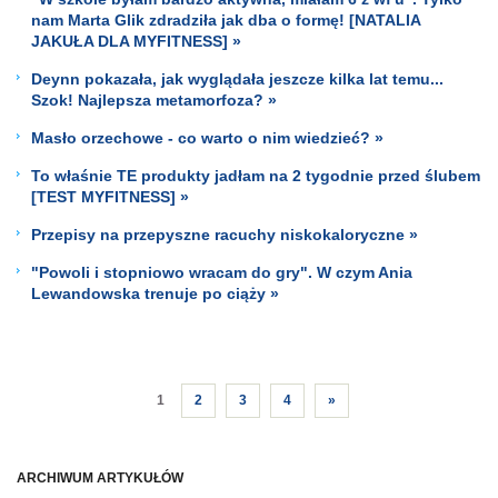
nam Marta Glik zdradziła jak dba o formę! [NATALIA
JAKUŁA DLA MYFITNESS] »
Deynn pokazała, jak wyglądała jeszcze kilka lat temu...
Szok! Najlepsza metamorfoza? »
Masło orzechowe - co warto o nim wiedzieć? »
To właśnie TE produkty jadłam na 2 tygodnie przed ślubem
[TEST MYFITNESS] »
Przepisy na przepyszne racuchy niskokaloryczne »
"Powoli i stopniowo wracam do gry". W czym Ania
Lewandowska trenuje po ciąży »
1
2
3
4
»
ARCHIWUM ARTYKUŁÓW