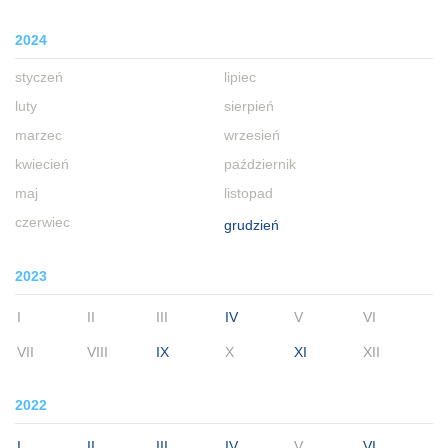
2024
styczeń
lipiec
luty
sierpień
marzec
wrzesień
kwiecień
październik
maj
listopad
czerwiec
grudzień
2023
I
II
III
IV
V
VI
VII
VIII
IX
X
XI
XII
2022
I
II
III
IV
V
VI