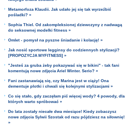
Metamorfoza Klaudii. Jak udało jej się tak wyrzeźbić
pośladki? »
Sophia Thiel. Od zakompleksionej dziewczyny z nadwagą
do seksownej modelki fitness »
Omlet - pomysł na pyszne śniadanie i kolację! »
Jak nosić sportowe legginsy do codziennych stylizacji?
[PROPOZYCJA MYFITNESS] »
"Jesteś za gruba żeby pokazywać się w bikini" - tak fani
komentują nowe zdjęcia Ariel Winter. Serio? »
Fani zastanawiają się, czy Marina jest w ciąży! Ona
dementuje plotki i chwali się kolejnymi stylizacjami »
Co się stało, gdy zaczęłam pić więcej wody? 4 powody, dla
których warto spróbować »
Do lata zostały niecałe dwa miesiące! Kiedy zobaczysz
nowe zdjęcia Sylwii Szostak od razu pójdziesz na siłownię!
»