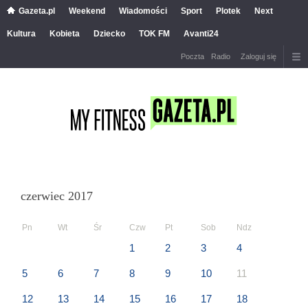
Gazeta.pl
Weekend
Wiadomości
Sport
Plotek
Next
Kultura
Kobieta
Dziecko
TOK FM
Avanti24
Poczta
Radio
Zaloguj się
czerwiec 2017
Pn
Wt
Śr
Czw
Pt
Sob
Ndz
1
2
3
4
5
6
7
8
9
10
11
12
13
14
15
16
17
18