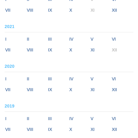
VII
VIII
IX
X
XI
XII
2021
I
II
III
IV
V
VI
VII
VIII
IX
X
XI
XII
2020
I
II
III
IV
V
VI
VII
VIII
IX
X
XI
XII
2019
I
II
III
IV
V
VI
VII
VIII
IX
X
XI
XII