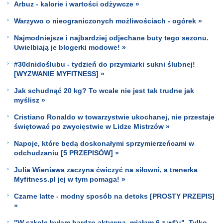
Arbuz - kalorie i wartości odżywcze »
Warzywo o nieograniczonych możliwościach - ogórek »
Najmodniejsze i najbardziej odjechane buty tego sezonu.
Uwielbiają je blogerki modowe! »
#30dnidoślubu - tydzień do przymiarki sukni ślubnej!
[WYZWANIE MYFITNESS] »
Jak schudnąć 20 kg? To wcale nie jest tak trudne jak
myślisz »
Cristiano Ronaldo w towarzystwie ukochanej, nie przestaje
świętować po zwycięstwie w Lidze Mistrzów »
Napoje, które będą doskonałymi sprzymierzeńcami w
odchudzaniu [5 PRZEPISÓW] »
Julia Wieniawa zaczyna ćwiczyć na siłowni, a trenerka
Myfitness.pl jej w tym pomaga! »
Czarne latte - modny sposób na detoks [PROSTY PRZEPIS]
»
"W szkole byłam bardzo aktywna, miałam 6 z wf'u". Tylko