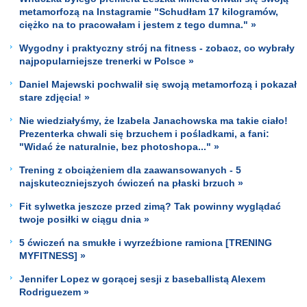
metamorfozą na Instagramie "Schudłam 17 kilogramów,
ciężko na to pracowałam i jestem z tego dumna." »
Wygodny i praktyczny strój na fitness - zobacz, co wybrały
najpopularniejsze trenerki w Polsce »
Daniel Majewski pochwalił się swoją metamorfozą i pokazał
stare zdjęcia! »
Nie wiedziałyśmy, że Izabela Janachowska ma takie ciało!
Prezenterka chwali się brzuchem i pośladkami, a fani:
"Widać że naturalnie, bez photoshopa..." »
Trening z obciążeniem dla zaawansowanych - 5
najskuteczniejszych ćwiczeń na płaski brzuch »
Fit sylwetka jeszcze przed zimą? Tak powinny wyglądać
twoje posiłki w ciągu dnia »
5 ćwiczeń na smukłe i wyrzeźbione ramiona [TRENING
MYFITNESS] »
Jennifer Lopez w gorącej sesji z baseballistą Alexem
Rodriguezem »