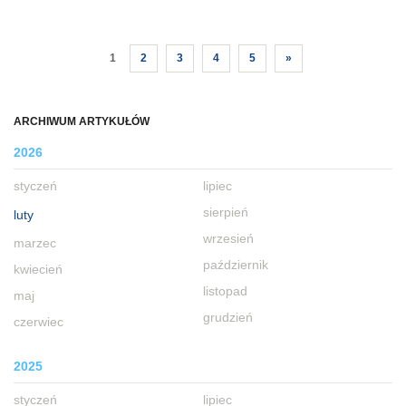
1
2
3
4
5
»
ARCHIWUM ARTYKUŁÓW
2026
styczeń
lipiec
sierpień
luty
wrzesień
marzec
październik
kwiecień
listopad
maj
grudzień
czerwiec
2025
styczeń
lipiec