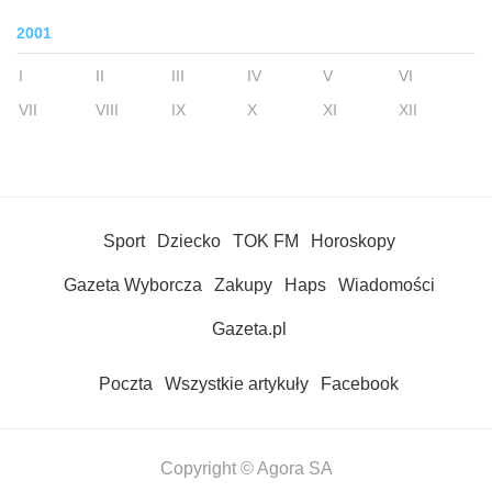
2001
I
II
III
IV
V
VI
VII
VIII
IX
X
XI
XII
Sport
Dziecko
TOK FM
Horoskopy
Gazeta Wyborcza
Zakupy
Haps
Wiadomości
Gazeta.pl
Poczta
Wszystkie artykuły
Facebook
Copyright © Agora SA