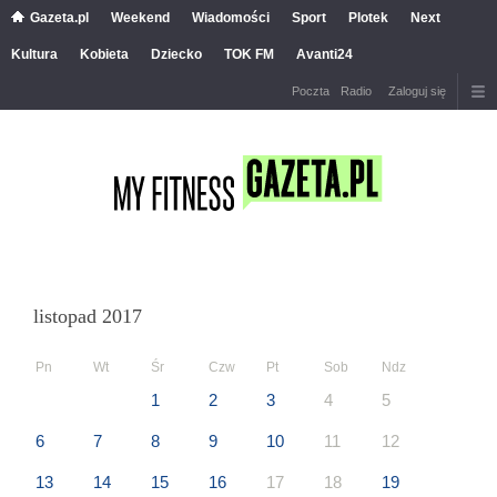
Gazeta.pl
Weekend
Wiadomości
Sport
Plotek
Next
Kultura
Kobieta
Dziecko
TOK FM
Avanti24
Poczta
Radio
Zaloguj się
listopad 2017
Pn
Wt
Śr
Czw
Pt
Sob
Ndz
1
2
3
4
5
6
7
8
9
10
11
12
13
14
15
16
17
18
19