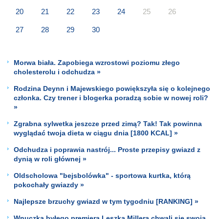
20
21
22
23
24
25
26
27
28
29
30
Morwa biała. Zapobiega wzrostowi poziomu złego
cholesterolu i odchudza »
Rodzina Deynn i Majewskiego powiększyła się o kolejnego
członka. Czy trener i blogerka poradzą sobie w nowej roli?
»
Zgrabna sylwetka jeszcze przed zimą? Tak! Tak powinna
wyglądać twoja dieta w ciągu dnia [1800 KCAL] »
Odchudza i poprawia nastrój... Proste przepisy gwiazd z
dynią w roli głównej »
Oldscholowa "bejsbolówka" - sportowa kurtka, którą
pokochały gwiazdy »
Najlepsze brzuchy gwiazd w tym tygodniu [RANKING] »
Wnuczka byłego premiera Leszka Millera chwali się swoją