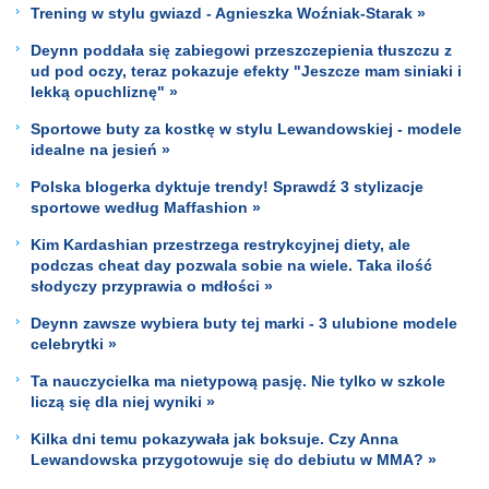
Trening w stylu gwiazd - Agnieszka Woźniak-Starak »
Deynn poddała się zabiegowi przeszczepienia tłuszczu z
ud pod oczy, teraz pokazuje efekty "Jeszcze mam siniaki i
lekką opuchliznę" »
Sportowe buty za kostkę w stylu Lewandowskiej - modele
idealne na jesień »
Polska blogerka dyktuje trendy! Sprawdź 3 stylizacje
sportowe według Maffashion »
Kim Kardashian przestrzega restrykcyjnej diety, ale
podczas cheat day pozwala sobie na wiele. Taka ilość
słodyczy przyprawia o mdłości »
Deynn zawsze wybiera buty tej marki - 3 ulubione modele
celebrytki »
Ta nauczycielka ma nietypową pasję. Nie tylko w szkole
liczą się dla niej wyniki »
Kilka dni temu pokazywała jak boksuje. Czy Anna
Lewandowska przygotowuje się do debiutu w MMA? »