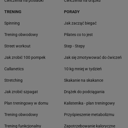
Ćwiczenia na pośladki
Ćwiczenia na drążku
TRENING
PORADY
Spinning
Jak zacząć biegać
Trening obwodowy
Pilates co to jest
Street workout
Step - Stepy
Jak zrobić 100 pompek
Jak się zmotywować do ćwiczeń
Callanetics
10 kg mniej w tydzień
Stretching
Skakanie na skakance
Jak zrobić szpagat
Drążek do podciągania
Plan treningowy w domu
Kalistenika - plan treningowy
Trening obwodowy
Przyśpieszenie metabolizmu
Trening funkcjonalny
Zapotrzebowanie kaloryczne