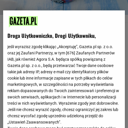
Kasza jaglana na mleku z jabłkami i cynamonem
Fot. Shutterstock
Kasza jaglana z jabłkiem i płatkami
Droga Użytkowniczko, Drogi Użytkowniku,
migdałowymi: ok. 360 kcal
jeśli wyrazisz zgodę klikając „Akceptuję”, Gazeta.pl sp. z o.o.
Dlaczego kasza jaglana jest uważana za najzdrowszą z
oraz jej Zaufani Partnerzy, w tym [
676
] Zaufanych Partnerów
kasz?
IAB, jak również Agora S.A. będąca spółką powiązaną z
Gazeta.pl sp. z o.o., będą przetwarzać Twoje dane osobowe
takie jak adresy IP, adresy e-mail czy identyfikatory plików
Składniki
: 3 łyżki kaszy jaglanej (45 g suchej), 1 małe
cookie lub inne informacje zapisane w tych plikach do celów
jabłko (150 g), 1 łyżeczka masła (5 g), 1 łyżeczka
marketingowych, w szczególności na potrzeby wyświetlania
reklam dopasowanych do Twoich zainteresowań i preferencji w
płatków migdałowych (5 g), 2 łyżki żurawiny suszonej
swoich serwisach, aplikacjach i w Internecie lub personalizacji
(24 g), ? szklanki wody, szczypta soli, cynamon
treści w nich wyświetlanych. Wyrażenie zgody jest dobrowolne.
Jeśli nie chcesz wyrazić zgody, chcesz ograniczyć jej zakres lub
chcesz wycofać zgodę uprzednio udzieloną przejdź do
Przygotowanie
: Kaszę wsypać do suchego garnka,
„Ustawień Zaawansowanych”.
prażyć przez chwilę na ogniu. Dodać wodę, masło i