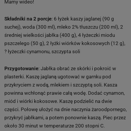
Mamy wideo!
Składniki na 2 porcje
: 6 łyżek kaszy jaglanej (90 g
suchej), woda (300 ml), mleko 2% tłuszczu (200 ml), 2
średniej wielkości jabłka (400 g), 4 łyżeczki miodu
pszczelego (50 g), 2 łyżki wiórków kokosowych (12 g),
? łyżeczki cynamonu, szczypta soli
Przygotowanie
: Jabłka obrać ze skórki i pokroić w
plasterki. Kaszę jaglaną ugotować w garnku pod
przykryciem z wodą, mlekiem i szczyptą soli. Kasza
powinna wchłonąć prawie całą wodę. Dodać cynamon,
miód i wiórki kokosowe. Kaszę podzielić na dwie
części. Połowę ułożyć na dnie naczynia żaroodpornego,
przykryć jabłkami, a potem ponownie kaszą. Piec przez
około 30 minut w temperaturze 200 stopni C.