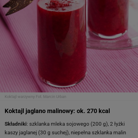
Koktajl warzywny
Fot. Marcin Urban
Koktajl jaglano malinowy: ok. 270 kcal
Składniki
: szklanka mleka sojowego (200 g), 2 łyżki
kaszy jaglanej (30 g suchej), niepełna szklanka malin