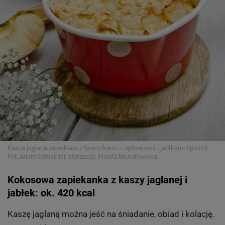
Kasza jaglana zapiekana z twarożkiem z Jędrzejowa i jabłkami łąckimi
Fot. Adam Sztokinier, stylizacja: Maryla Musidłowska
Kokosowa zapiekanka z kaszy jaglanej i
jabłek: ok. 420 kcal
Kaszę jaglaną można jeść na śniadanie, obiad i kolację.