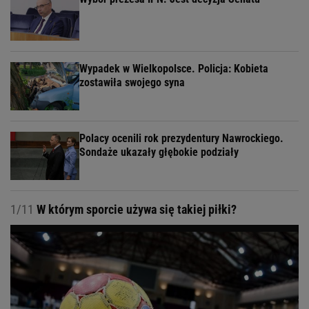
Wypadek w Wielkopolsce. Policja: Kobieta
zostawiła swojego syna
Polacy ocenili rok prezydentury Nawrockiego.
Sondaże ukazały głębokie podziały
1/11
W którym sporcie używa się takiej piłki?