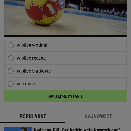
w piłce wodnej
w piłce ręcznej
w piłce siatkowej
w tenisie
NASTĘPNE PYTANIE
POPULARNE
NAJNOWSZE
Nadciąga OKI. Czy będzie weto Nawrockiego?