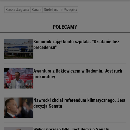
Kasza Jaglana
Kasza
Dietetyczne Przepisy
POLECAMY
Komornik zajął konto szpitala. "Działanie bez
precedensu"
Awantura z Bąkiewiczem w Radomiu. Jest ruch
prokuratury
Nawrocki chciał referendum klimatycznego. Jest
decyzja Senatu
Wybór prezesa IPN. Jest decyzja Senatu