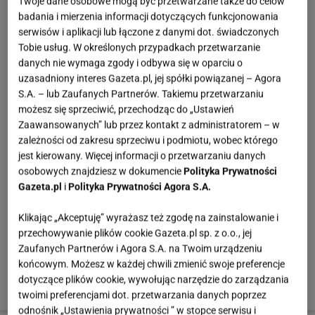
Twoje dane osobowe mogą być przetwarzane także do celów
przyprawy. Gotować do momentu, gdy kasza prawie
badania i mierzenia informacji dotyczących funkcjonowania
całkowicie wchłonie wodę. Pod koniec gotowania
serwisów i aplikacji lub łączone z danymi dot. świadczonych
Tobie usług. W określonych przypadkach przetwarzanie
dodać pokrojone w kostkę jabłko, żurawinę, płatki
danych nie wymaga zgody i odbywa się w oparciu o
migdałowe. Wymieszać i po 2 minutach zdjąć z ognia.
uzasadniony interes Gazeta.pl, jej spółki powiązanej – Agora
S.A. – lub Zaufanych Partnerów. Takiemu przetwarzaniu
możesz się sprzeciwić, przechodząc do „Ustawień
360 kcal, 6,5g białka, 8,5g tłuszczu, 71 g
Zaawansowanych” lub przez kontakt z administratorem – w
węglowodanów, 6,5 g błonnika: 26% dziennego
zależności od zakresu sprzeciwu i podmiotu, wobec którego
zapotrzebowania, 63 mg magnezu: 20% dziennego
jest kierowany. Więcej informacji o przetwarzaniu danych
zapotrzebowania, 0,27 mg witaminy B1: 25% dziennego
osobowych znajdziesz w dokumencie
Polityka Prywatności
Gazeta.pl
i
Polityka Prywatności Agora S.A.
zapotrzebowania.
Klikając „Akceptuję” wyrażasz też zgodę na zainstalowanie i
Przepisy ułożyły: Aneta Łańcuchowska i Agata
przechowywanie plików cookie Gazeta.pl sp. z o.o., jej
Zaufanych Partnerów i Agora S.A. na Twoim urządzeniu
Skonieczna, dietetyczki z Poradni Dietetycznej hälsa, w
końcowym. Możesz w każdej chwili zmienić swoje preferencje
której oprócz porad dietetycznych możesz skorzystać
dotyczące plików cookie, wywołując narzędzie do zarządzania
także z zabiegów kosmetycznych (
www.halsa.pl
)
twoimi preferencjami dot. przetwarzania danych poprzez
odnośnik „Ustawienia prywatności ” w stopce serwisu i