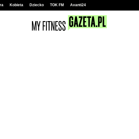
ra
Kobieta
Dziecko
TOK FM
Avanti24