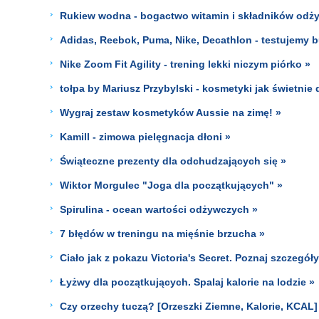
Rukiew wodna - bogactwo witamin i składników odż
Adidas, Reebok, Puma, Nike, Decathlon - testujemy bu
Nike Zoom Fit Agility - trening lekki niczym piórko »
tołpa by Mariusz Przybylski - kosmetyki jak świetni
Wygraj zestaw kosmetyków Aussie na zimę! »
Kamill - zimowa pielęgnacja dłoni »
Świąteczne prezenty dla odchudzających się »
Wiktor Morgulec "Joga dla początkujących" »
Spirulina - ocean wartości odżywczych »
7 błędów w treningu na mięśnie brzucha »
Ciało jak z pokazu Victoria's Secret. Poznaj szczegóły
Łyżwy dla początkujących. Spalaj kalorie na lodzie »
Czy orzechy tuczą? [Orzeszki Ziemne, Kalorie, KCAL]