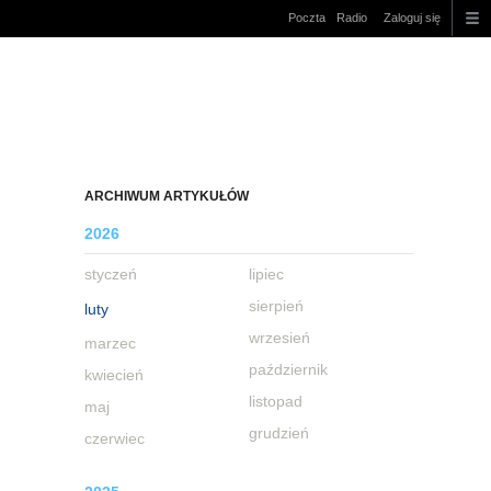
Poczta
Radio
Zaloguj się
ARCHIWUM ARTYKUŁÓW
2026
styczeń
lipiec
sierpień
luty
wrzesień
marzec
październik
kwiecień
listopad
maj
grudzień
czerwiec