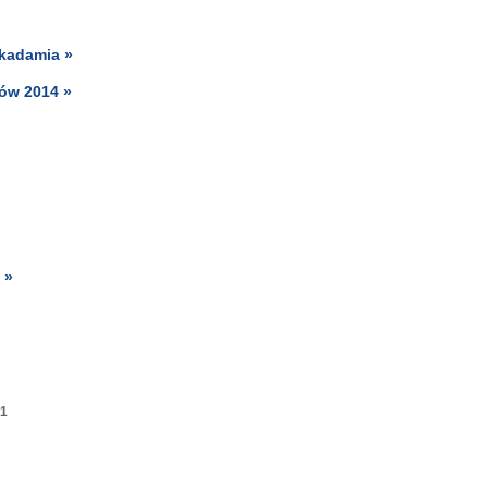
akadamia »
dów 2014 »
 »
1