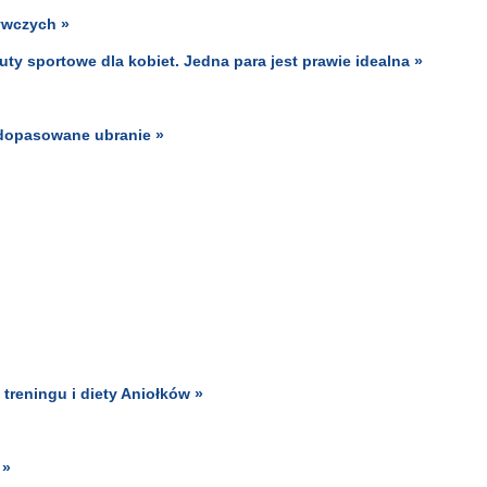
ywczych »
ty sportowe dla kobiet. Jedna para jest prawie idealna »
e dopasowane ubranie »
 treningu i diety Aniołków »
 »