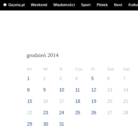
Gazeta.pl
Weekend
Wiadomości
Sport
Plotek
Next
Kultu
grudzień 2014
Pn
Wt
Śr
Czw
Pt
Sob
Ndz
1
2
3
4
5
6
7
8
9
10
11
12
13
14
15
16
17
18
19
20
21
22
23
24
25
26
27
28
29
30
31