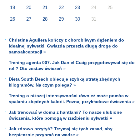
19
20
21
22
23
24
25
26
27
28
29
30
31
Christina Aguilera kończy z chorobliwym dążeniem do
idealnej sylwetki. Gwiazda przeszła długą drogę do
samoakceptacji »
Trening agenta 007. Jak Daniel Craig przygotowywał się do
roli? Oto zestaw ćwiczeń »
Dieta South Beach obiecuje szybką utratę zbędnych
kilogramów. Na czym polega? »
Trening o niższej intensywności również może pomóc w
spalaniu zbędnych kalorii. Poznaj przykładowe ćwiczenia »
Jak trenować w domu z hantlami? To nasze ulubione
ćwiczenia, które pomogą w rzeźbieniu sylwetki »
Jak zdrowo przytyć? Trzymaj się tych zasad, aby
bezpiecznie przybrać na wadze »