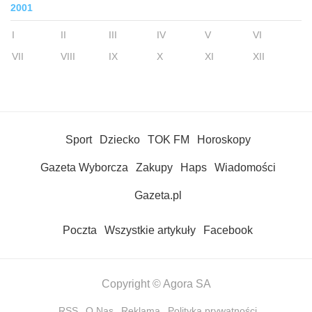
2001
I
II
III
IV
V
VI
VII
VIII
IX
X
XI
XII
Sport
Dziecko
TOK FM
Horoskopy
Gazeta Wyborcza
Zakupy
Haps
Wiadomości
Gazeta.pl
Poczta
Wszystkie artykuły
Facebook
Copyright © Agora SA
RSS
O Nas
Reklama
Polityka prywatności