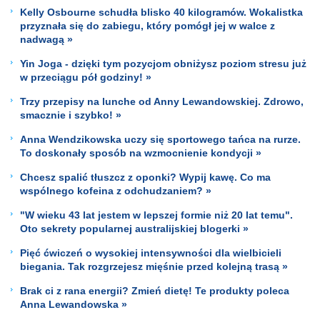
Kelly Osbourne schudła blisko 40 kilogramów. Wokalistka
przyznała się do zabiegu, który pomógł jej w walce z
nadwagą »
Yin Joga - dzięki tym pozycjom obniżysz poziom stresu już
w przeciągu pół godziny! »
Trzy przepisy na lunche od Anny Lewandowskiej. Zdrowo,
smacznie i szybko! »
Anna Wendzikowska uczy się sportowego tańca na rurze.
To doskonały sposób na wzmocnienie kondycji »
Chcesz spalić tłuszcz z oponki? Wypij kawę. Co ma
wspólnego kofeina z odchudzaniem? »
"W wieku 43 lat jestem w lepszej formie niż 20 lat temu".
Oto sekrety popularnej australijskiej blogerki »
Pięć ćwiczeń o wysokiej intensywności dla wielbicieli
biegania. Tak rozgrzejesz mięśnie przed kolejną trasą »
Brak ci z rana energii? Zmień dietę! Te produkty poleca
Anna Lewandowska »