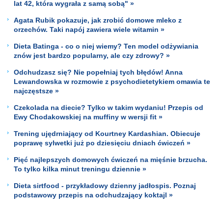
lat 42, która wygrała z samą sobą" »
Agata Rubik pokazuje, jak zrobić domowe mleko z
orzechów. Taki napój zawiera wiele witamin »
Dieta Batinga - co o niej wiemy? Ten model odżywiania
znów jest bardzo popularny, ale czy zdrowy? »
Odchudzasz się? Nie popełniaj tych błędów! Anna
Lewandowska w rozmowie z psychodietetykiem omawia te
najczęstsze »
Czekolada na diecie? Tylko w takim wydaniu! Przepis od
Ewy Chodakowskiej na muffiny w wersji fit »
Trening ujędrniający od Kourtney Kardashian. Obiecuje
poprawę sylwetki już po dziesięciu dniach ćwiczeń »
Pięć najlepszych domowych ćwiczeń na mięśnie brzucha.
To tylko kilka minut treningu dziennie »
Dieta sirtfood - przykładowy dzienny jadłospis. Poznaj
podstawowy przepis na odchudzający koktajl »