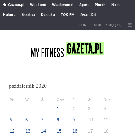
Gazeta.pl
Weekend
Wiadomości
Sport
Plotek
Next
Kultura
Kobieta
Dziecko
TOK FM
Avanti24
Poczta
Radio
Zaloguj się
październik 2020
Pn
Wt
Śr
Czw
Pt
Sob
Ndz
1
2
3
4
5
6
7
8
9
10
11
12
13
14
15
16
17
18