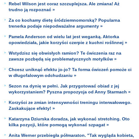
Rebel Wilson jest coraz szczuplejsza. Ale zmiana! Aż
trudno ją rozpoznać »
Za co kochamy dietę śródziemnomorską? Popularna
trenerka podaje niepodważalne argumenty »
Pamela Anderson od wielu lat jest weganką. Aktorka
opowiedziała, jakie korzyści czerpie z kuchni roślinnej »
Wstydzisz się obwisłych ramion? Te ćwiczenia raz na
zawsze pozbędą się problematycznych motylków »
Chcesz uniknąć efektu jo-jo? Ta forma ćwiczeń pomoże ci
w długofalowym odchudzaniu »
Sezon na dynię w pełni. Jak przygotować obiad z jej
wykorzystaniem? Pyszna propozycja od Anny Starmach »
Korzyści ze zmian intensywności treningu interwałowego.
Zaskakujące efekty! »
Katarzyna Dziurska doradza, jak wykonać stretching. Oto
kilka pozycji, które pomogą wykonać szpagat »
Anita Werner przebiegła półmaraton. "Tak wygląda kobieta,