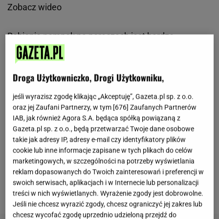
Zobacz wideo
Robienie pompek na poręczach jest bardzo
wymagającym ćwiczeniem. Wymaga sporo siły od
ćwiczącego, ponieważ podczas ich wykonywania
Droga Użytkowniczko, Drogi Użytkowniku,
wykorzystujemy masę własnego ciała. Bez
odpowiedniej siły mięśni piersiowych nie damy rady
jeśli wyrazisz zgodę klikając „Akceptuję”, Gazeta.pl sp. z o.o.
wykonać nawet jednego powtórzenia. Wykonywanie
oraz jej Zaufani Partnerzy, w tym [
676
] Zaufanych Partnerów
IAB, jak również Agora S.A. będąca spółką powiązaną z
pompek na poręczach wymaga więc sporego
Gazeta.pl sp. z o.o., będą przetwarzać Twoje dane osobowe
doświadczenia. Niewłaściwa technika może
takie jak adresy IP, adresy e-mail czy identyfikatory plików
doprowadzić nas do
kontuzji
i sprawić nam wiele
cookie lub inne informacje zapisane w tych plikach do celów
marketingowych, w szczególności na potrzeby wyświetlania
bólu – szczególnie w obrębie stawu mostkowo-
reklam dopasowanych do Twoich zainteresowań i preferencji w
obojczykowego. Ale nie zniechęcajmy się! Pompki
swoich serwisach, aplikacjach i w Internecie lub personalizacji
na poręczach dają niesamowite efekty.
treści w nich wyświetlanych. Wyrażenie zgody jest dobrowolne.
Jeśli nie chcesz wyrazić zgody, chcesz ograniczyć jej zakres lub
chcesz wycofać zgodę uprzednio udzieloną przejdź do