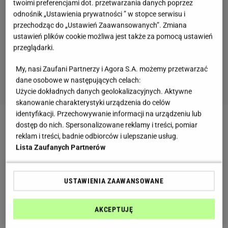
twoimi preferencjami dot. przetwarzania danych poprzez
odnośnik „Ustawienia prywatności ” w stopce serwisu i
przechodząc do „Ustawień Zaawansowanych”. Zmiana
ustawień plików cookie możliwa jest także za pomocą ustawień
przeglądarki.
My, nasi Zaufani Partnerzy i Agora S.A. możemy przetwarzać
dane osobowe w następujących celach:
Użycie dokładnych danych geolokalizacyjnych. Aktywne
skanowanie charakterystyki urządzenia do celów
identyfikacji. Przechowywanie informacji na urządzeniu lub
dostęp do nich. Spersonalizowane reklamy i treści, pomiar
Pompki na poręczach – efekty
reklam i treści, badnie odbiorców i ulepszanie usług.
Lista Zaufanych Partnerów
Pompki na poręczach przynoszą spektakularne
efekty. Dość szybko rozwijają
triceps
i
mięśnie
klatki
USTAWIENIA ZAAWANSOWANE
piersiowej. Ćwiczenie wykonywane na początku
treningu przyniesie jeszcze lepsze efekty.
AKCEPTUJĘ
Szczególnie gdy utrudnimy je dokładając dodatkowe
obciążenie. Natomiast pompki bez dodatkowego