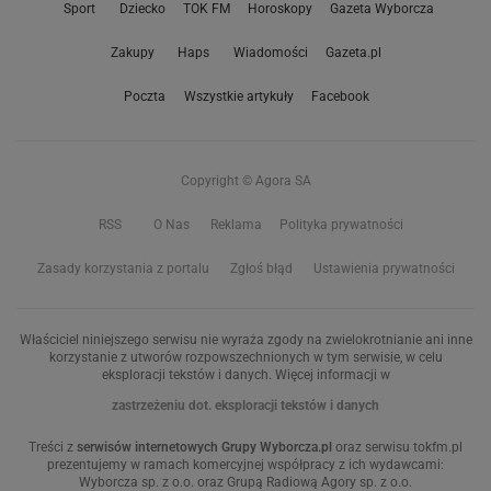
Sport
Dziecko
TOK FM
Horoskopy
Gazeta Wyborcza
Zakupy
Haps
Wiadomości
Gazeta.pl
Poczta
Wszystkie artykuły
Facebook
Copyright © Agora SA
RSS
O Nas
Reklama
Polityka prywatności
Zasady korzystania z portalu
Zgłoś błąd
Ustawienia prywatności
Właściciel niniejszego serwisu nie wyraża zgody na zwielokrotnianie ani inne
korzystanie z utworów rozpowszechnionych w tym serwisie, w celu
eksploracji tekstów i danych. Więcej informacji w
zastrzeżeniu dot. eksploracji tekstów i danych
Treści z
serwisów internetowych Grupy Wyborcza.pl
oraz serwisu tokfm.pl
prezentujemy w ramach komercyjnej współpracy z ich wydawcami:
Wyborcza sp. z o.o. oraz Grupą Radiową Agory sp. z o.o.