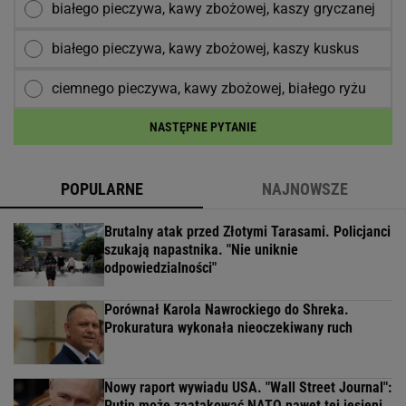
białego pieczywa, kawy zbożowej, kaszy gryczanej
białego pieczywa, kawy zbożowej, kaszy kuskus
ciemnego pieczywa, kawy zbożowej, białego ryżu
NASTĘPNE PYTANIE
POPULARNE
NAJNOWSZE
Brutalny atak przed Złotymi Tarasami. Policjanci
szukają napastnika. "Nie uniknie
odpowiedzialności"
Porównał Karola Nawrockiego do Shreka.
Prokuratura wykonała nieoczekiwany ruch
Nowy raport wywiadu USA. "Wall Street Journal":
Putin może zaatakować NATO nawet tej jesieni