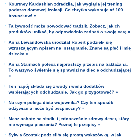
Kourtney Kardashian zdradziła, jak wygląda jej trening
podczas domowej izolacji. Celebrytka wykonuje aż 100
brzuszków! »
Ta żywność może powodować trądzik. Zobacz, jakich
produktów unikać, by odpowiednio zadbać o swoją cerę »
Anna Lewandowska urodziła! Robert podzielił się
wzruszającym wpisem na Instagramie. Znane są płeć i imię
dziecka »
Anna Starmach poleca najprostszy przepis na bakłażana.
To warzywo świetnie się sprawdzi na diecie odchudzającej
»
Ten napój składa się z wody i wielu dodatków
wspierających odchudzanie. Jak go przygotować? »
Na czym polega dieta wojownika? Czy ten sposób
odżywiania może być bezpieczny? »
Masz ochotę na słodki i jednocześnie zdrowy deser, który
nie wymaga pieczenia? Poznaj te przepisy »
Sylwia Szostak podzieliła się prostą wskazówką, w jaki