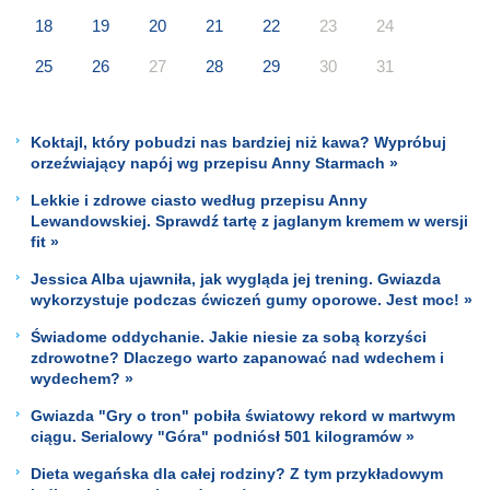
18
19
20
21
22
23
24
25
26
27
28
29
30
31
Koktajl, który pobudzi nas bardziej niż kawa? Wypróbuj
orzeźwiający napój wg przepisu Anny Starmach »
Lekkie i zdrowe ciasto według przepisu Anny
Lewandowskiej. Sprawdź tartę z jaglanym kremem w wersji
fit »
Jessica Alba ujawniła, jak wygląda jej trening. Gwiazda
wykorzystuje podczas ćwiczeń gumy oporowe. Jest moc! »
Świadome oddychanie. Jakie niesie za sobą korzyści
zdrowotne? Dlaczego warto zapanować nad wdechem i
wydechem? »
Gwiazda "Gry o tron" pobiła światowy rekord w martwym
ciągu. Serialowy "Góra" podniósł 501 kilogramów »
Dieta wegańska dla całej rodziny? Z tym przykładowym