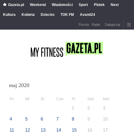
Gazeta.pl
Weekend
Wiadomości
Sport
Plotek
Next
Kultura
Kobieta
Dziecko
TOK FM
Avanti24
Poczta
Radio
Zaloguj się
maj 2020
Pn
Wt
Śr
Czw
Pt
Sob
Ndz
1
2
3
4
5
6
7
8
9
10
11
12
13
14
15
16
17