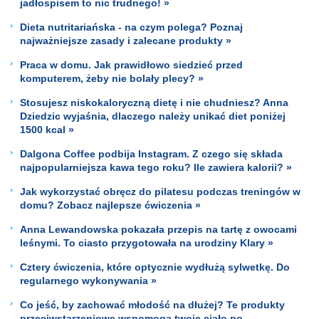
jadłospisem to nic trudnego! »
Dieta nutritariańska - na czym polega? Poznaj
najważniejsze zasady i zalecane produkty »
Praca w domu. Jak prawidłowo siedzieć przed
komputerem, żeby nie bolały plecy? »
Stosujesz niskokaloryczną dietę i nie chudniesz? Anna
Dziedzic wyjaśnia, dlaczego należy unikać diet poniżej
1500 kcal »
Dalgona Coffee podbija Instagram. Z czego się składa
najpopularniejsza kawa tego roku? Ile zawiera kalorii? »
Jak wykorzystać obręcz do pilatesu podczas treningów w
domu? Zobacz najlepsze ćwiczenia »
Anna Lewandowska pokazała przepis na tartę z owocami
leśnymi. To ciasto przygotowała na urodziny Klary »
Cztery ćwiczenia, które optycznie wydłużą sylwetkę. Do
regularnego wykonywania »
Co jeść, by zachować młodość na dłużej? Te produkty
przeciwstarzeniowe wspomogą twoje ciało po