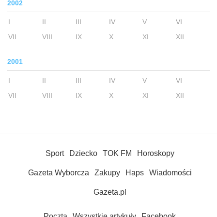
2002
I
II
III
IV
V
VI
VII
VIII
IX
X
XI
XII
2001
I
II
III
IV
V
VI
VII
VIII
IX
X
XI
XII
Sport
Dziecko
TOK FM
Horoskopy
Gazeta Wyborcza
Zakupy
Haps
Wiadomości
Gazeta.pl
Poczta
Wszystkie artykuły
Facebook