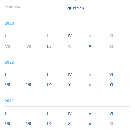
czerwiec
grudzień
2023
I
II
III
IV
V
VI
VII
VIII
IX
X
XI
XII
2022
I
II
III
IV
V
VI
VII
VIII
IX
X
XI
XII
2021
I
II
III
IV
V
VI
VII
VIII
IX
X
XI
XII