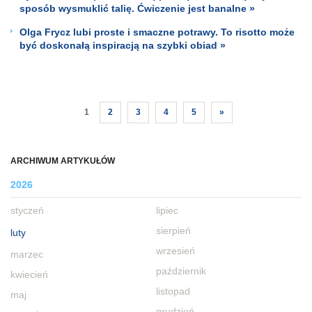
sposób wysmuklić talię. Ćwiczenie jest banalne »
Olga Frycz lubi proste i smaczne potrawy. To risotto może
być doskonałą inspiracją na szybki obiad »
1
2
3
4
5
»
ARCHIWUM ARTYKUŁÓW
2026
styczeń
lipiec
sierpień
luty
wrzesień
marzec
październik
kwiecień
listopad
maj
grudzień