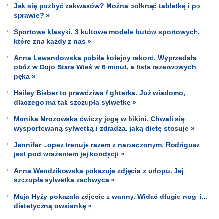
Jak się pozbyć zakwasów? Można połknąć tabletkę i po
sprawie? »
Sportowe klasyki. 3 kultowe modele butów sportowych,
które zna każdy z nas »
Anna Lewandowska pobiła kolejny rekord. Wyprzedała
obóz w Dojo Stara Wieś w 6 minut, a lista rezerwowych
pęka »
Hailey Bieber to prawdziwa fighterka. Już wiadomo,
dlaczego ma tak szczupłą sylwetkę »
Monika Mrozowska ćwiczy jogę w bikini. Chwali się
wysportowaną sylwetką i zdradza, jaką dietę stosuje »
Jennifer Lopez trenuje razem z narzeczonym. Rodriguez
jest pod wrażeniem jej kondycji »
Anna Wendzikowska pokazuje zdjęcia z urlopu. Jej
szczupła sylwetka zachwyca »
Maja Hyży pokazała zdjęcie z wanny. Widać długie nogi i...
dietetyczną owsiankę »