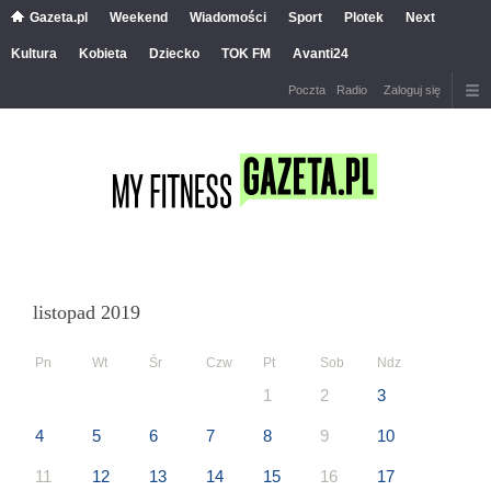
Gazeta.pl
Weekend
Wiadomości
Sport
Plotek
Next
Kultura
Kobieta
Dziecko
TOK FM
Avanti24
Poczta
Radio
Zaloguj się
listopad 2019
Pn
Wt
Śr
Czw
Pt
Sob
Ndz
1
2
3
4
5
6
7
8
9
10
11
12
13
14
15
16
17