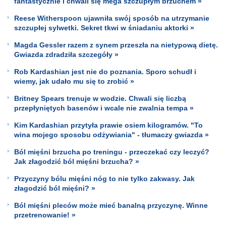
fantastycznie i chwali się mega szczupłym brzuchem »
Reese Witherspoon ujawniła swój sposób na utrzymanie
szczupłej sylwetki. Sekret tkwi w śniadaniu aktorki »
Magda Gessler razem z synem przeszła na nietypową dietę.
Gwiazda zdradziła szczegóły »
Rob Kardashian jest nie do poznania. Sporo schudł i
wiemy, jak udało mu się to zrobić »
Britney Spears trenuje w wodzie. Chwali się liczbą
przepłyniętych basenów i wcale nie zwalnia tempa »
Kim Kardashian przytyła prawie osiem kilogramów. "To
wina mojego sposobu odżywiania" - tłumaczy gwiazda »
Ból mięśni brzucha po treningu - przeczekać czy leczyć?
Jak złagodzić ból mięśni brzucha? »
Przyczyny bólu mięśni nóg to nie tylko zakwasy. Jak
złagodzić ból mięśni? »
Ból mięśni pleców może mieć banalną przyczynę. Winne
przetrenowanie! »