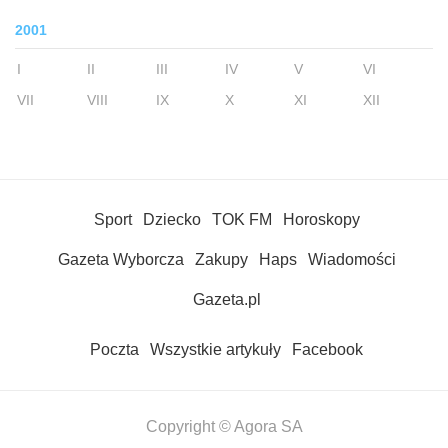
2001
I
II
III
IV
V
VI
VII
VIII
IX
X
XI
XII
Sport
Dziecko
TOK FM
Horoskopy
Gazeta Wyborcza
Zakupy
Haps
Wiadomości
Gazeta.pl
Poczta
Wszystkie artykuły
Facebook
Copyright © Agora SA