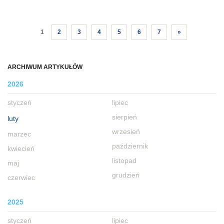
1
2
3
4
5
6
7
»
ARCHIWUM ARTYKUŁÓW
2026
styczeń
lipiec
sierpień
luty
wrzesień
marzec
październik
kwiecień
listopad
maj
grudzień
czerwiec
2025
styczeń
lipiec