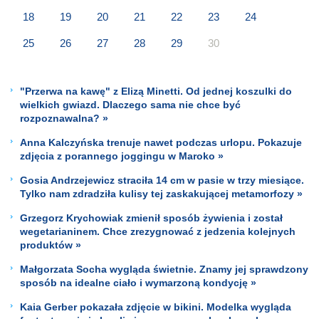
18
19
20
21
22
23
24
25
26
27
28
29
30
"Przerwa na kawę" z Elizą Minetti. Od jednej koszulki do
wielkich gwiazd. Dlaczego sama nie chce być
rozpoznawalna? »
Anna Kalczyńska trenuje nawet podczas urlopu. Pokazuje
zdjęcia z porannego joggingu w Maroko »
Gosia Andrzejewicz straciła 14 cm w pasie w trzy miesiące.
Tylko nam zdradziła kulisy tej zaskakującej metamorfozy »
Grzegorz Krychowiak zmienił sposób żywienia i został
wegetarianinem. Chce zrezygnować z jedzenia kolejnych
produktów »
Małgorzata Socha wygląda świetnie. Znamy jej sprawdzony
sposób na idealne ciało i wymarzoną kondycję »
Kaia Gerber pokazała zdjęcie w bikini. Modelka wygląda