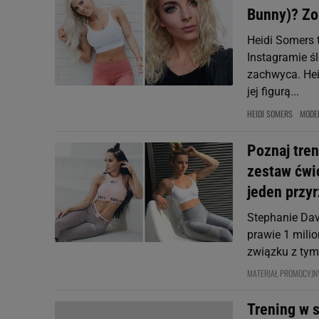
Bunny)? Zob
Heidi Somers t
Instagramie śl
zachwyca. Hei
jej figurą...
HEIDI SOMERS
MODEL
Poznaj tren
zestaw ćwi
jeden przy
Stephanie Dav
prawie 1 milio
związku z tym
MATERIAŁ PROMOCYJN
Trening w s