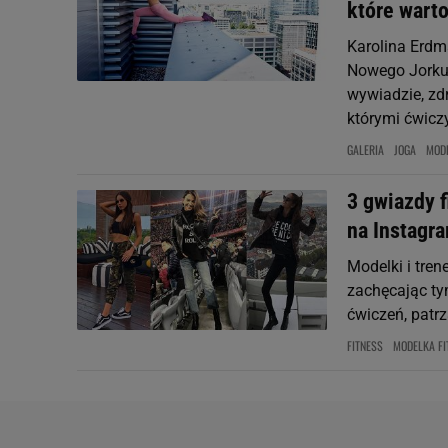
które warto
Karolina Erdma
Nowego Jorku,
wywiadzie, zdr
którymi ćwiczy
GALERIA
JOGA
MODE
3 gwiazdy f
na Instagr
Modelki i trene
zachęcając ty
ćwiczeń, patrz
FITNESS
MODELKA FI