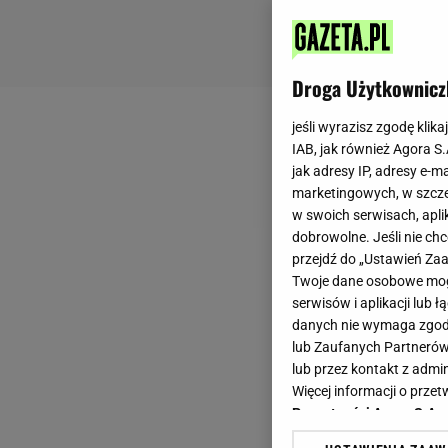
Droga Użytkownicz
jeśli wyrazisz zgodę klika
IAB, jak również Agora S
jak adresy IP, adresy e-m
marketingowych, w szcze
w swoich serwisach, aplik
dobrowolne. Jeśli nie ch
przejdź do „Ustawień Z
Twoje dane osobowe mogą
serwisów i aplikacji lub
danych nie wymaga zgody 
lub Zaufanych Partnerów
lub przez kontakt z admi
Więcej informacji o prz
Prywatności Agora S.A.