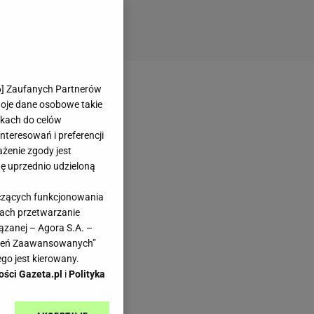
6
] Zaufanych Partnerów
woje dane osobowe takie
likach do celów
teresowań i preferencji
ażenie zgody jest
dę uprzednio udzieloną
yczących funkcjonowania
kach przetwarzanie
ązanej – Agora S.A. –
awień Zaawansowanych”
go jest kierowany.
ości Gazeta.pl
i
Polityka