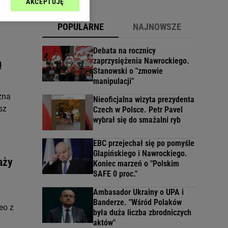
AKCEPTUJĘ
l sp. z o.o., jej
ić swoje preferencje
POPULARNE
NAJNOWSZE
arzania danych poprzez
ych”. Zmiana ustawień
Debata na rocznicy
zaprzysiężenia Nawrockiego.
ą
Stanowski o "zmowie
ach:
manipulacji"
 celów identyfikacji.
omiar reklam i treści,
zna
Nieoficjalna wizyta prezydenta
sz
Czech w Polsce. Petr Pavel
wybrał się do smażalni ryb
EBC przejechał się po pomyśle
Glapińskiego i Nawrockiego.
aży
Koniec marzeń o "Polskim
SAFE 0 proc."
Ambasador Ukrainy o UPA i
Banderze. "Wśród Polaków
eo z
była duża liczba zbrodniczych
aktów"