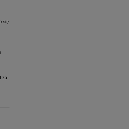
ć się
h
t za