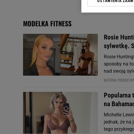
USTAWIENIA ZAA
Klikając „Akceptuję” wyra
Zaufanych Partnerów i A
dotyczące plików cookie,
MODELKA FITNESS
odnośnik „Ustawienia pr
plików cookie możliwa je
Rosie Hunt
My, nasi Zaufani Partne
sylwetkę. 
Użycie dokładnych danych
Przechowywanie informacji
Rosie Hunting
badnie odbiorców i uleps
sposoby na to,
nad swoją syl
MATERIAŁ PROMOCYJN
Popularna 
na Bahama
Michelle Lewi
jednak, że na
tego przykreg