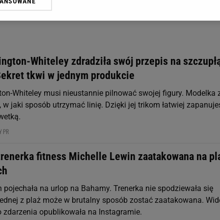
WANSOWANE
żasz też zgodę na zainstalowanie i przechowywanie plików cookie Gazeta.p
gora S.A. na Twoim urządzeniu końcowym. Możesz w każdej chwili zmien
 wywołując narzędzie do zarządzania twoimi preferencjami dot. przetw
ywatności ” w stopce serwisu i przechodząc do „Ustawień Zaawansowan
st także za pomocą ustawień przeglądarki.
ington-Whiteley zdradziła swój przepis na szczupł
rzy i Agora S.A. możemy przetwarzać dane osobowe w następujących cel
Sekret tkwi w jednym produkcie
 geolokalizacyjnych. Aktywne skanowanie charakterystyki urządzenia do
 na urządzeniu lub dostęp do nich. Spersonalizowane reklamy i treści, p
ton-Whiteley musi nieustannie pilnować swojej figury. Modelka 
zanie usług.
Lista Zaufanych Partnerów
 w jaki sposób utrzymać linię. Dzięki jej trikom łatwiej zapanuje
wetką.
Y PR
trenerka fitness Michelle Lewin zaatakowana na pl
ch
n pojechała na urlop na Bahamy. Trenerka nie spodziewała się
 jednej z plaż może w brutalny sposób zostać zaatakowana. Wid
o zdarzenia opublikowała na Instagramie.