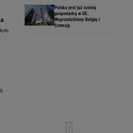
Polska jest już szóstą
gospodarką w UE.
na
Wyprzedziliśmy Belgię i
Szwecję
było
ój