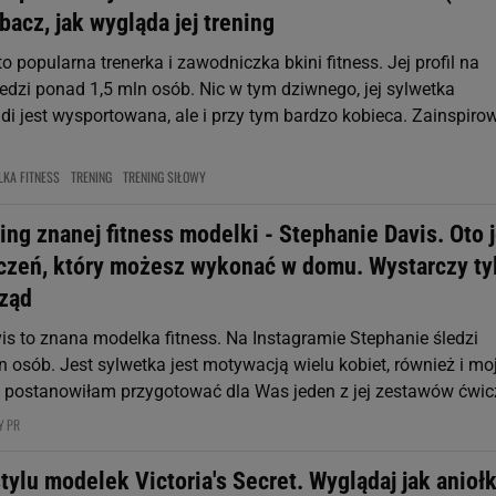
acz, jak wygląda jej trening
o popularna trenerka i zawodniczka bkini fitness. Jej profil na
edzi ponad 1,5 mln osób. Nic w tym dziwnego, jej sylwetka
di jest wysportowana, ale i przy tym bardzo kobieca. Zainspir
KA FITNESS
TRENING
TRENING SIŁOWY
ing znanej fitness modelki - Stephanie Davis. Oto j
czeń, który możesz wykonać w domu. Wystarczy ty
rząd
is to znana modelka fitness. Na Instagramie Stephanie śledzi
n osób. Jest sylwetka jest motywacją wielu kobiet, również i mo
 postanowiłam przygotować dla Was jeden z jej zestawów ćwic
Y PR
tylu modelek Victoria's Secret. Wyglądaj jak aniołk