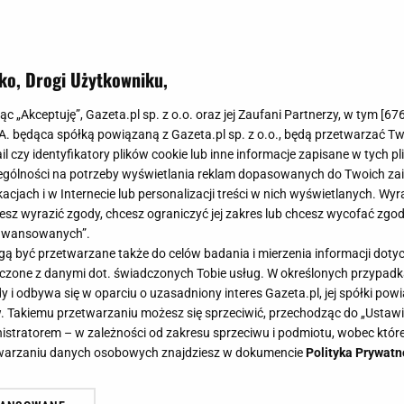
ko, Drogi Użytkowniku,
jąc „Akceptuję”, Gazeta.pl sp. z o.o. oraz jej Zaufani Partnerzy, w tym [
67
.A. będąca spółką powiązaną z Gazeta.pl sp. z o.o., będą przetwarzać T
ail czy identyfikatory plików cookie lub inne informacje zapisane w tych p
gólności na potrzeby wyświetlania reklam dopasowanych do Twoich zain
acjach i w Internecie lub personalizacji treści w nich wyświetlanych. Wyr
cesz wyrazić zgody, chcesz ograniczyć jej zakres lub chcesz wycofać zgo
aawansowanych”.
 być przetwarzane także do celów badania i mierzenia informacji dot
 łączone z danymi dot. świadczonych Tobie usług. W określonych przypad
i odbywa się w oparciu o uzasadniony interes Gazeta.pl, jej spółki powi
. Takiemu przetwarzaniu możesz się sprzeciwić, przechodząc do „Ust
nistratorem – w zależności od zakresu sprzeciwu i podmiotu, wobec które
etwarzaniu danych osobowych znajdziesz w dokumencie
Polityka Prywatn