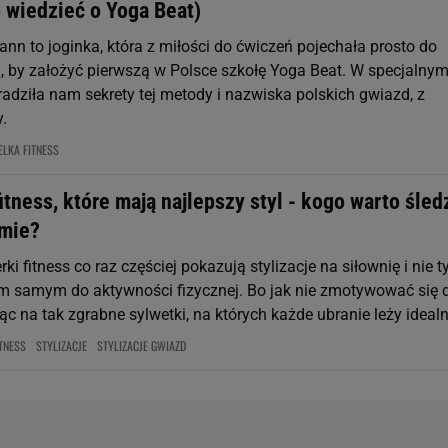
 wiedzieć o Yoga Beat)
nn to joginka, która z miłości do ćwiczeń pojechała prosto do
 by założyć pierwszą w Polsce szkołę Yoga Beat. W specjalny
adziła nam sekrety tej metody i nazwiska polskich gwiazd, z
.
LKA FITNESS
itness, które mają najlepszy styl - kogo warto śled
amie?
rki fitness co raz częściej pokazują stylizacje na siłownię i nie ty
m samym do aktywności fizycznej. Bo jak nie zmotywować się 
ąc na tak zgrabne sylwetki, na których każde ubranie leży idealni
TNESS
STYLIZACJE
STYLIZACJE GWIAZD