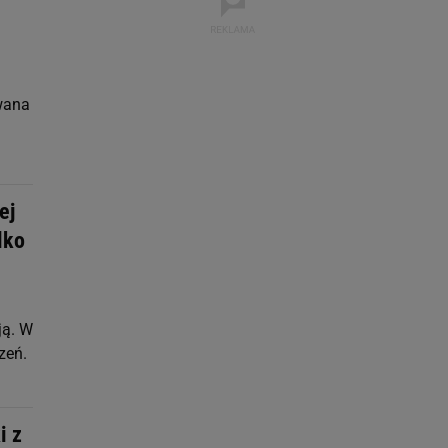
owana
ej
lko
ją. W
zeń.
i z