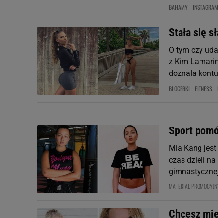
BAHAMY
INSTAGRAM
Stała się s
O tym czy uda
z Kim Lamarin,
doznała kontuz
BLOGERKI
FITNESS
Sport pomó
Mia Kang jest 
czas dzieli na
gimnastycznej.
MATERIAŁ PROMOCYJN
Chcesz mie