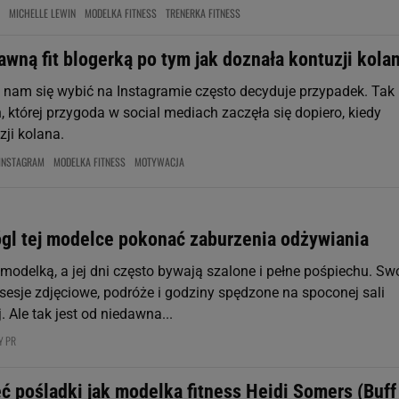
MICHELLE LEWIN
MODELKA FITNESS
TRENERKA FITNESS
ławną fit blogerką po tym jak doznała kontuzji kola
 nam się wybić na Instagramie często decyduje przypadek. Tak 
 której przygoda w social mediach zaczęła się dopiero, kiedy
ji kolana.
INSTAGRAM
MODELKA FITNESS
MOTYWACJA
gl tej modelce pokonać zaburzenia odżywiania
modelką, a jej dni często bywają szalone i pełne pośpiechu. Sw
 sesje zdjęciowe, podróże i godziny spędzone na spoconej sali
 Ale tak jest od niedawna...
Y PR
ć pośladki jak modelka fitness Heidi Somers (Buff