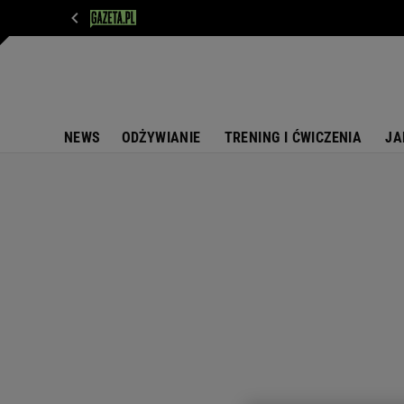
WIADOMOŚCI
NEXT
SPORT
PLOTEK
D
NEWS
ODŻYWIANIE
TRENING I ĆWICZENIA
JA