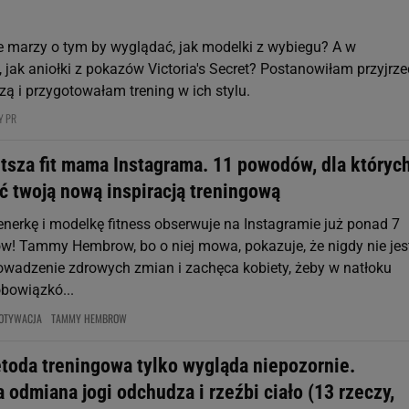
ie marzy o tym by wyglądać, jak modelki z wybiegu? A w
 jak aniołki z pokazów Victoria's Secret? Postanowiłam przyjrze
zą i przygotowałam trening w ich stylu.
Y PR
ętsza fit mama Instagrama. 11 powodów, dla któryc
ć twoją nową inspiracją treningową
renerkę i modelkę fitness obserwuje na Instagramie już ponad 7
w! Tammy Hembrow, bo o niej mowa, pokazuje, że nigdy nie jes
wadzenie zdrowych zmian i zachęca kobiety, żeby w natłoku
bowiązkó...
OTYWACJA
TAMMY HEMBROW
toda treningowa tylko wygląda niepozornie.
odmiana jogi odchudza i rzeźbi ciało (13 rzeczy,