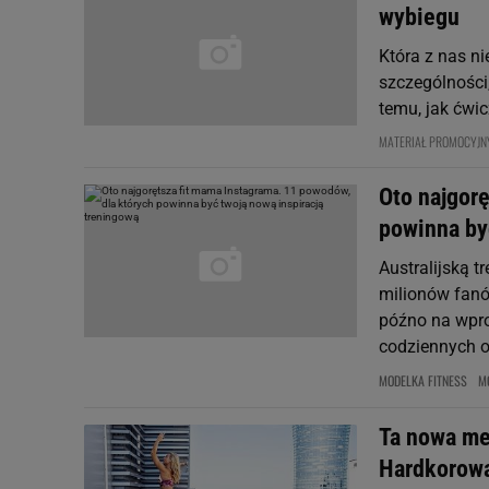
wybiegu
Która z nas n
szczególności,
temu, jak ćwic
MATERIAŁ PROMOCYJN
Oto najgor
powinna by
Australijską t
milionów fanó
późno na wpro
codziennych o
MODELKA FITNESS
M
Ta nowa me
Hardkorowa 