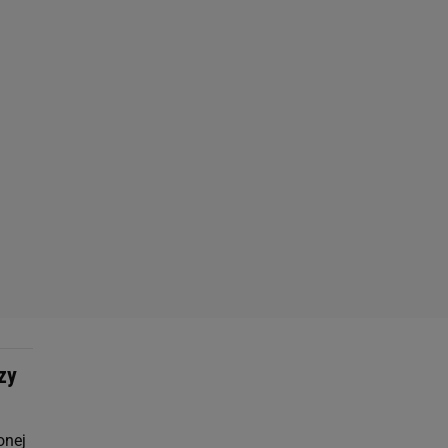
zy
onej