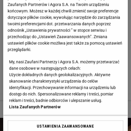
Zaufanych Partnerów i Agora S.A. na Twoim urządzeniu
końcowym. Możesz w każdej chwili zmienić swoje preferencje
dotyczące plików cookie, wywołując narzędzie do zarządzania
twoimi preferencjami dot. przetwarzania danych poprzez
odnośnik „Ustawienia prywatności ” w stopce serwisu i
przechodząc do „Ustawień Zaawansowanych”. Zmiana
ustawień plików cookie możliwa jest także za pomocą ustawień
przeglądarki.
My, nasi Zaufani Partnerzy i Agora S.A. możemy przetwarzać
'Ćwiczenia na siłowni szybko stały się moją pasją, całkowicie
dane osobowe w następujących celach:
wciągnęłam się w wir zdrowego odżywiania i treningów. Pomysł, aby
Użycie dokładnych danych geolokalizacyjnych. Aktywne
zostać trenerką personalną powstał z chęci poszerzania swojej wiedzy i
zdobywania kolejnych umiejętności. Cały czas wyszukuję nowe szkolenia
skanowanie charakterystyki urządzenia do celów
i biorę udział w różnych projektach. Przed mną jeszcze dużo nauki.'
identyfikacji. Przechowywanie informacji na urządzeniu lub
Paulina Kuczyńska (www.instagram.com/llealicious_)
dostęp do nich. Spersonalizowane reklamy i treści, pomiar
reklam i treści, badnie odbiorców i ulepszanie usług.
Lista Zaufanych Partnerów
3 z 12
USTAWIENIA ZAAWANSOWANE