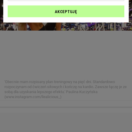
AKCEPTUJĘ
'Obecnie mam rozpisany plan treningowy na pięć dni. Standardowo
rozpoczynam od ćwiczeń siłowych i kończę na kardio. Zawsze łączę je ze
sobą dla uzyskania lepszego efektu.'
Paulina Kuczyńska
(www.instagram.com/llealicious_)