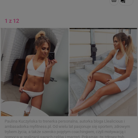
1 z 12
Paulina Kuczyńska to trenerka personalna, autorka bloga Llealicious i
ambasadorka myfitness.pl. Od wielu lat pasjonuje się sportem, zdrowym
trybem życia, a także szeroko pojętym coachingiem, czyli motywacją i
pomocą w realizacji swoich celów i marzeń. Pokazuje, że zdrowy tryb