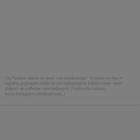
Czy Paulinie zdarza się zjeść coś niezdrowego? 'Oczywiście! Raz w
tygodniu pozwalam sobie na coś maksymalnie kalorycznego. Mam
słabość do sufletów czekoladowych.'
Paulina Kuczyńska
(www.instagram.com/llealicious_)