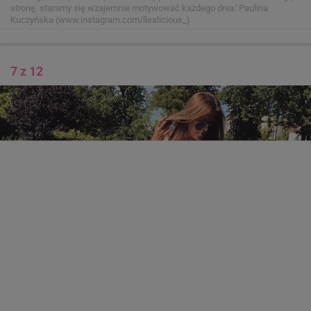
stronę, staramy się wzajemnie motywować każdego dnia.'
Paulina
Kuczyńska (www.instagram.com/llealicious_)
7 z 12