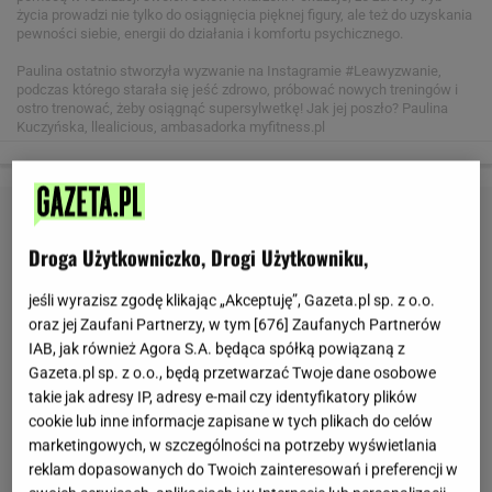
życia prowadzi nie tylko do osiągnięcia pięknej figury, ale też do uzyskania
pewności siebie, energii do działania i komfortu psychicznego.
Paulina ostatnio stworzyła wyzwanie na Instagramie #Leawyzwanie,
podczas którego starała się jeść zdrowo, próbować nowych treningów i
ostro trenować, żeby osiągnąć supersylwetkę! Jak jej poszło?
Paulina
Kuczyńska, llealicious, ambasadorka myfitness.pl
Droga Użytkowniczko, Drogi Użytkowniku,
jeśli wyrazisz zgodę klikając „Akceptuję”, Gazeta.pl sp. z o.o.
oraz jej Zaufani Partnerzy, w tym [
676
] Zaufanych Partnerów
IAB, jak również Agora S.A. będąca spółką powiązaną z
Gazeta.pl sp. z o.o., będą przetwarzać Twoje dane osobowe
takie jak adresy IP, adresy e-mail czy identyfikatory plików
cookie lub inne informacje zapisane w tych plikach do celów
marketingowych, w szczególności na potrzeby wyświetlania
reklam dopasowanych do Twoich zainteresowań i preferencji w