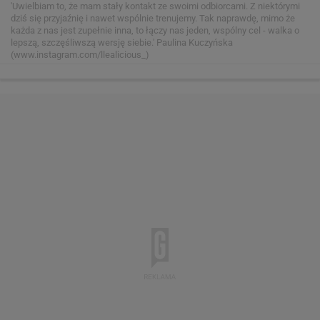
'Uwielbiam to, że mam stały kontakt ze swoimi odbiorcami. Z niektórymi
dziś się przyjaźnię i nawet wspólnie trenujemy. Tak naprawdę, mimo że
każda z nas jest zupełnie inna, to łączy nas jeden, wspólny cel - walka o
lepszą, szczęśliwszą wersję siebie.'
Paulina Kuczyńska
(www.instagram.com/llealicious_)