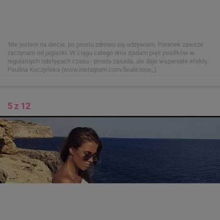
'Nie jestem na diecie, po prostu zdrowo się odżywiam. Poranek zawsze
zaczynam od jaglanki. W ciągu całego dnia zjadam pięć posiłków w
regularnych odstępach czasu - prosta zasada, ale daje wspaniałe efekty.'
Paulina Kuczyńska (www.instagram.com/llealicious_)
5 z 12