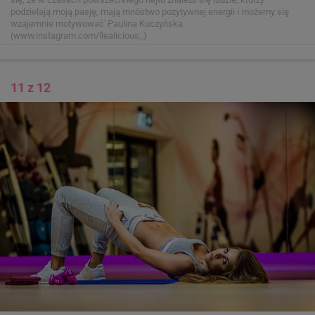
podzielają moją pasję, mają mnóstwo pozytywnej energii i możemy się
wzajemnie motywować'
Paulina Kuczyńska
(www.instagram.com/llealicious_)
11 z 12