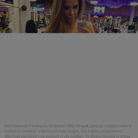
Kto motywuje Paulinę do działania? 'Mój chłopak zawsze wspiera mnie w
trudnych chwilach. Dobrze jest mieć kogoś, kto szybko przypomni ci
dlaczego zaczęłaś i nie pozwoli ci się poddać. To działa również w drugą