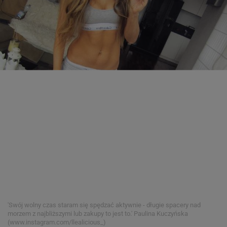
'Swój wolny czas staram się spędzać aktywnie - długie spacery nad
morzem z najbliższymi lub zakupy to jest to.'
Paulina Kuczyńska
(www.instagram.com/llealicious_)