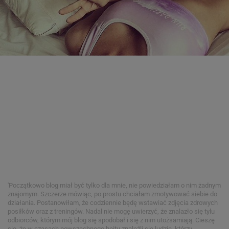
'Początkowo blog miał być tylko dla mnie, nie powiedziałam o nim żadnym
znajomym. Szczerze mówiąc, po prostu chciałam zmotywować siebie do
działania. Postanowiłam, że codziennie będę wstawiać zdjęcia zdrowych
posiłków oraz z treningów. Nadal nie mogę uwierzyć, że znalazło się tylu
odbiorców, którym mój blog się spodobał i się z nim utożsamiają. Cieszę
się, że w czasach powszechnego hejtu znaleźli się ludzie, którzy