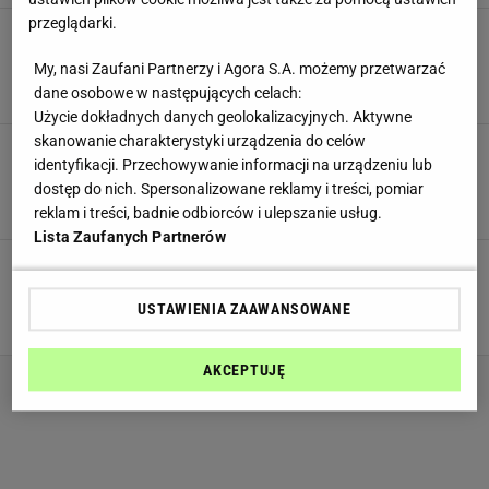
przeglądarki.
Magda Gessler zaskoczyła swoją wersją
świątecznego karpia. Podzieliła się przepisem
My, nasi Zaufani Partnerzy i Agora S.A. możemy przetwarzać
na... rybne faworki
dane osobowe w następujących celach:
MATERIAŁ PROMOCYJNY PR
Użycie dokładnych danych geolokalizacyjnych. Aktywne
skanowanie charakterystyki urządzenia do celów
Magda Gessler zaskoczyła swoim kolejnym
identyfikacji. Przechowywanie informacji na urządzeniu lub
przepisem. Tym razem padło na barszcz...
grzybowy. Jak go przygotować na święta?
dostęp do nich. Spersonalizowane reklamy i treści, pomiar
reklam i treści, badnie odbiorców i ulepszanie usług.
MATERIAŁ PROMOCYJNY PR
Lista Zaufanych Partnerów
Magda Gessler zdradza, jak zrobić domowy
majonez, który wykorzystamy do przygotowania
świątecznych śledzi
USTAWIENIA ZAAWANSOWANE
MATERIAŁ PROMOCYJNY PR
AKCEPTUJĘ