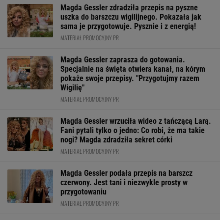
Magda Gessler zdradziła przepis na pyszne
uszka do barszczu wigilijnego. Pokazała jak
sama je przygotowuje. Pysznie i z energią!
MATERIAŁ PROMOCYJNY PR
Magda Gessler zaprasza do gotowania.
Specjalnie na święta otwiera kanał, na kórym
pokaże swoje przepisy. "Przygotujmy razem
Wigilię"
MATERIAŁ PROMOCYJNY PR
Magda Gessler wrzuciła wideo z tańczącą Larą.
Fani pytali tylko o jedno: Co robi, że ma takie
nogi? Magda zdradziła sekret córki
MATERIAŁ PROMOCYJNY PR
Magda Gessler podała przepis na barszcz
czerwony. Jest tani i niezwykle prosty w
przygotowaniu
MATERIAŁ PROMOCYJNY PR