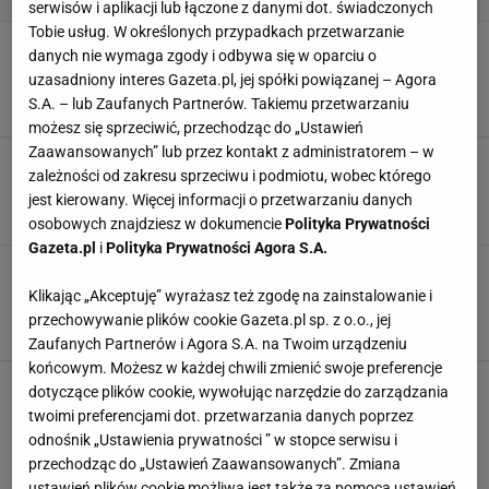
serwisów i aplikacji lub łączone z danymi dot. świadczonych
Tobie usług. W określonych przypadkach przetwarzanie
Ostatni świąteczny przepis Magdy Gessler.
danych nie wymaga zgody i odbywa się w oparciu o
Wypróbujcie kruchych ciasteczek, nie
uzasadniony interes Gazeta.pl, jej spółki powiązanej – Agora
pożałujecie!
S.A. – lub Zaufanych Partnerów. Takiemu przetwarzaniu
MATERIAŁ PROMOCYJNY PR
możesz się sprzeciwić, przechodząc do „Ustawień
Zaawansowanych” lub przez kontakt z administratorem – w
Na ten przepis czekali wszyscy. Magda Gessler
zależności od zakresu sprzeciwu i podmiotu, wobec którego
zdradza, jak wykonać piernik
jest kierowany. Więcej informacji o przetwarzaniu danych
MATERIAŁ PROMOCYJNY PR
osobowych znajdziesz w dokumencie
Polityka Prywatności
Gazeta.pl
i
Polityka Prywatności Agora S.A.
Magda Gessler pokazała, jak przygotować
najważniejszą wigilijną potrawę. W roli głównej
Klikając „Akceptuję” wyrażasz też zgodę na zainstalowanie i
karp
przechowywanie plików cookie Gazeta.pl sp. z o.o., jej
MATERIAŁ PROMOCYJNY PR
Zaufanych Partnerów i Agora S.A. na Twoim urządzeniu
końcowym. Możesz w każdej chwili zmienić swoje preferencje
Magda Gessler chwali się artykułem swojego
dotyczące plików cookie, wywołując narzędzie do zarządzania
syna, Tadeusza. Poświęcony jest
twoimi preferencjami dot. przetwarzania danych poprzez
fleksitarianizmowi. "Może to ta dieta, dzięki
odnośnik „Ustawienia prywatności ” w stopce serwisu i
której wszyscy będą szczęśliwi?"
przechodząc do „Ustawień Zaawansowanych”. Zmiana
MATERIAŁ PROMOCYJNY PR
ustawień plików cookie możliwa jest także za pomocą ustawień