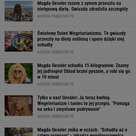
Magda Gessler razem z synem przeszła na
nietypową dietę. Gwiazda zdradziła szczegóły
MATERIAŁ PROMOCYJNY PR
Światowy Dzień Wegetarianizmu. Te gwiazdy
przeszły na dietę roślinną i sporo dzięki niej
schudły
MATERIAŁ PROMOCYJNY PR
Magda Gessler schudła 15 kilogramów. Znamy
jej jadłospis! Obiad brzmi pysznie, a robi się go
w 10 minut
MATERIAŁ PROMOCYJNY PR
Tylko u nas! Gessler: Ja teraz kwitnę.
Wegeterianizm i taniec to jej przepis. "Pomaga
na seks i zmysłowe podrywanie"
MATERIAŁ PROMOCYJNY PR
Magda Gessler znika w oczach. "Schudła aż o
cztery rozmiary" - zdradza współpracownica