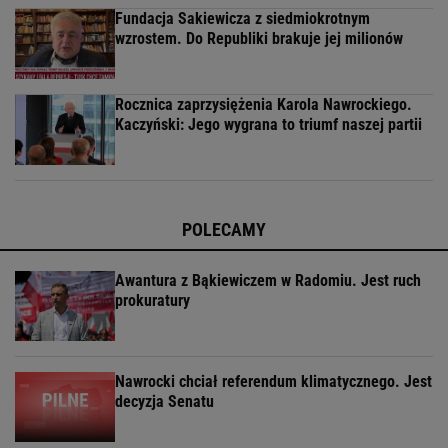
Fundacja Sakiewicza z siedmiokrotnym
wzrostem. Do Republiki brakuje jej milionów
Rocznica zaprzysiężenia Karola Nawrockiego.
Kaczyński: Jego wygrana to triumf naszej partii
POLECAMY
Awantura z Bąkiewiczem w Radomiu. Jest ruch
prokuratury
Nawrocki chciał referendum klimatycznego. Jest
decyzja Senatu