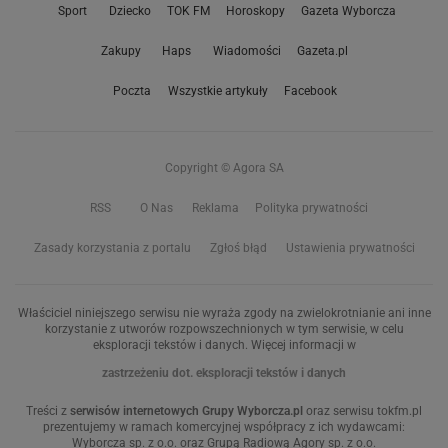
Sport
Dziecko
TOK FM
Horoskopy
Gazeta Wyborcza
Zakupy
Haps
Wiadomości
Gazeta.pl
Poczta
Wszystkie artykuły
Facebook
Copyright © Agora SA
RSS
O Nas
Reklama
Polityka prywatności
Zasady korzystania z portalu
Zgłoś błąd
Ustawienia prywatności
Właściciel niniejszego serwisu nie wyraża zgody na zwielokrotnianie ani inne
korzystanie z utworów rozpowszechnionych w tym serwisie, w celu
eksploracji tekstów i danych. Więcej informacji w
zastrzeżeniu dot. eksploracji tekstów i danych
Treści z
serwisów internetowych Grupy Wyborcza.pl
oraz serwisu tokfm.pl
prezentujemy w ramach komercyjnej współpracy z ich wydawcami:
Wyborcza sp. z o.o. oraz Grupą Radiową Agory sp. z o.o.