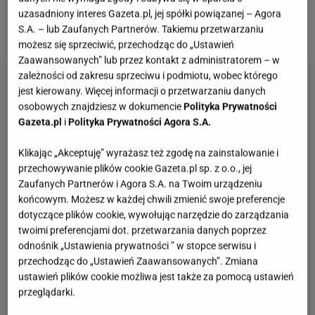
Ostatnio postanowiła podzielić się z obserwatorami
uzasadniony interes Gazeta.pl, jej spółki powiązanej – Agora
fotografią, która została zrobiona w 1991 roku.
S.A. – lub Zaufanych Partnerów. Takiemu przetwarzaniu
możesz się sprzeciwić, przechodząc do „Ustawień
Zaawansowanych” lub przez kontakt z administratorem – w
zależności od zakresu sprzeciwu i podmiotu, wobec którego
jest kierowany. Więcej informacji o przetwarzaniu danych
osobowych znajdziesz w dokumencie
Polityka Prywatności
Gazeta.pl
i
Polityka Prywatności Agora S.A.
Klikając „Akceptuję” wyrażasz też zgodę na zainstalowanie i
przechowywanie plików cookie Gazeta.pl sp. z o.o., jej
Zaufanych Partnerów i Agora S.A. na Twoim urządzeniu
końcowym. Możesz w każdej chwili zmienić swoje preferencje
dotyczące plików cookie, wywołując narzędzie do zarządzania
twoimi preferencjami dot. przetwarzania danych poprzez
odnośnik „Ustawienia prywatności ” w stopce serwisu i
przechodząc do „Ustawień Zaawansowanych”. Zmiana
ustawień plików cookie możliwa jest także za pomocą ustawień
przeglądarki.