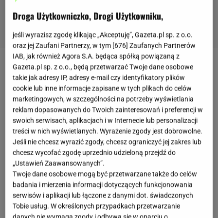
Droga Użytkowniczko, Drogi Użytkowniku,
jeśli wyrazisz zgodę klikając „Akceptuję”, Gazeta.pl sp. z o.o.
oraz jej Zaufani Partnerzy, w tym [
676
] Zaufanych Partnerów
IAB, jak również Agora S.A. będąca spółką powiązaną z
Gazeta.pl sp. z o.o., będą przetwarzać Twoje dane osobowe
Zobacz wideo
takie jak adresy IP, adresy e-mail czy identyfikatory plików
cookie lub inne informacje zapisane w tych plikach do celów
Magda Gessler jest najsłynniejszą polską
marketingowych, w szczególności na potrzeby wyświetlania
reklam dopasowanych do Twoich zainteresowań i preferencji w
restauratorką
. Od lat jest prowadzącą program
swoich serwisach, aplikacjach i w Internecie lub personalizacji
"Kuchenne rewolucje" i choć słynie z niezwykle
treści w nich wyświetlanych. Wyrażenie zgody jest dobrowolne.
ciętego języka, to uwielbiana jest przez tysięcy osób
Jeśli nie chcesz wyrazić zgody, chcesz ograniczyć jej zakres lub
chcesz wycofać zgodę uprzednio udzieloną przejdź do
w całym kraju. Restauratorka jest dość
„Ustawień Zaawansowanych”.
kontrowersyjną postacią i wzbudza swoją osobą
Twoje dane osobowe mogą być przetwarzane także do celów
skrajne emocje. Gessler jest niezwykle aktywna w
badania i mierzenia informacji dotyczących funkcjonowania
serwisów i aplikacji lub łączone z danymi dot. świadczonych
swoich social mediach, a na Instagramie
Tobie usług. W określonych przypadkach przetwarzanie
zgromadziła już ponad 734 tys. obserwatorów.
danych nie wymaga zgody i odbywa się w oparciu o