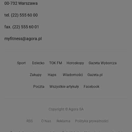
00-732 Warszawa
tel. (22) 555 60 00
fax. (22) 555 60 01
myfitness@agora.pl
Sport
Dziecko
TOK FM
Horoskopy
Gazeta Wyborcza
Zakupy
Haps
Wiadomości
Gazeta.pl
Poczta
Wszystkie artykuły
Facebook
Copyright © Agora SA
RSS
O Nas
Reklama
Polityka prywatności