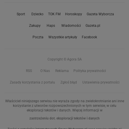
Sport
Dziecko
TOK FM
Horoskopy
Gazeta Wyborcza
Zakupy
Haps
Wiadomości
Gazeta.pl
Poczta
Wszystkie artykuły
Facebook
Copyright © Agora SA
RSS
O Nas
Reklama
Polityka prywatności
Zasady korzystania z portalu
Zgłoś błąd
Ustawienia prywatności
Właściciel niniejszego serwisu nie wyraża zgody na zwielokrotnianie ani inne
korzystanie z utworów rozpowszechnionych w tym serwisie, w celu
eksploracji tekstów i danych. Więcej informacji w
zastrzeżeniu dot. eksploracji tekstów i danych