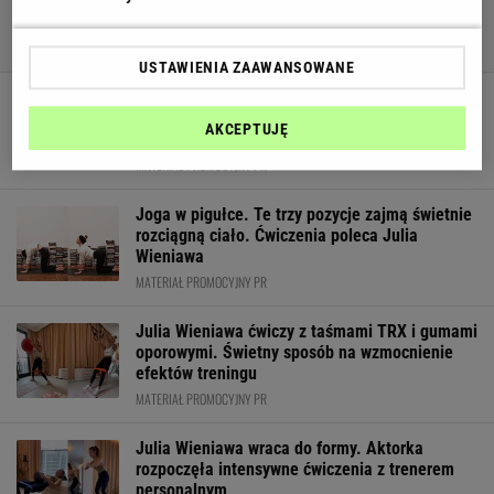
USTAWIENIA ZAAWANSOWANE
Julia Wieniawa poleca obserwatorom "poranny
napój bogów". Z czego się składa i jakie ma
AKCEPTUJĘ
działanie?
MATERIAŁ PROMOCYJNY PR
Joga w pigułce. Te trzy pozycje zajmą świetnie
rozciągną ciało. Ćwiczenia poleca Julia
Wieniawa
MATERIAŁ PROMOCYJNY PR
Julia Wieniawa ćwiczy z taśmami TRX i gumami
oporowymi. Świetny sposób na wzmocnienie
efektów treningu
MATERIAŁ PROMOCYJNY PR
Julia Wieniawa wraca do formy. Aktorka
rozpoczęła intensywne ćwiczenia z trenerem
personalnym