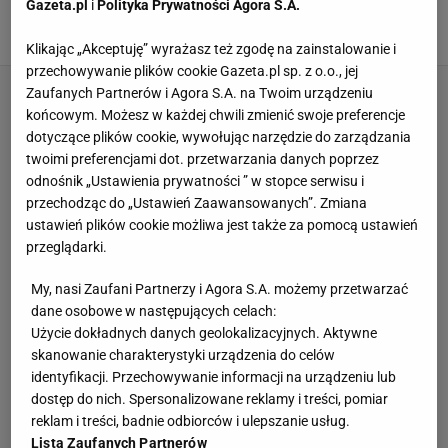
siłowni: Moc, energia! Zajęcia prowadzi trener
Gazeta.pl
i
Polityka Prywatności Agora S.A.
gwiazd
MATERIAŁ PROMOCYJNY PR
Klikając „Akceptuję” wyrażasz też zgodę na zainstalowanie i
przechowywanie plików cookie Gazeta.pl sp. z o.o., jej
Zaufanych Partnerów i Agora S.A. na Twoim urządzeniu
końcowym. Możesz w każdej chwili zmienić swoje preferencje
dotyczące plików cookie, wywołując narzędzie do zarządzania
twoimi preferencjami dot. przetwarzania danych poprzez
odnośnik „Ustawienia prywatności ” w stopce serwisu i
przechodząc do „Ustawień Zaawansowanych”. Zmiana
ustawień plików cookie możliwa jest także za pomocą ustawień
przeglądarki.
My, nasi Zaufani Partnerzy i Agora S.A. możemy przetwarzać
dane osobowe w następujących celach:
Użycie dokładnych danych geolokalizacyjnych. Aktywne
skanowanie charakterystyki urządzenia do celów
identyfikacji. Przechowywanie informacji na urządzeniu lub
dostęp do nich. Spersonalizowane reklamy i treści, pomiar
reklam i treści, badnie odbiorców i ulepszanie usług.
Lista Zaufanych Partnerów