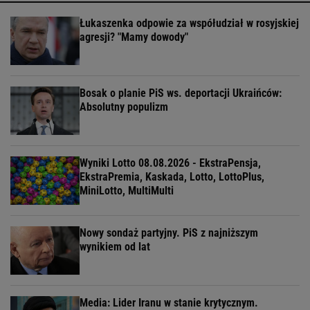
Łukaszenka odpowie za współudział w rosyjskiej
agresji? "Mamy dowody"
Bosak o planie PiS ws. deportacji Ukraińców:
Absolutny populizm
Wyniki Lotto 08.08.2026 - EkstraPensja,
EkstraPremia, Kaskada, Lotto, LottoPlus,
MiniLotto, MultiMulti
Nowy sondaż partyjny. PiS z najniższym
wynikiem od lat
Media: Lider Iranu w stanie krytycznym.