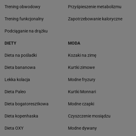
Trening obwodowy
Przyśpieszenie metabolizmu
Trening funkcjonalny
Zapotrzebowanie kaloryczne
Podciąganie na drążku
DIETY
MODA
Dieta na pośladki
Kozaki na zimę
Dieta bananowa
Kurtki zimowe
Lekka kolacja
Modne fryzury
Dieta Paleo
Kurtki Monnari
Dieta bogatoresztkowa
Modne czapki
Dieta kopenhaska
Czyszczenie mosiądzu
Dieta OXY
Modne dywany