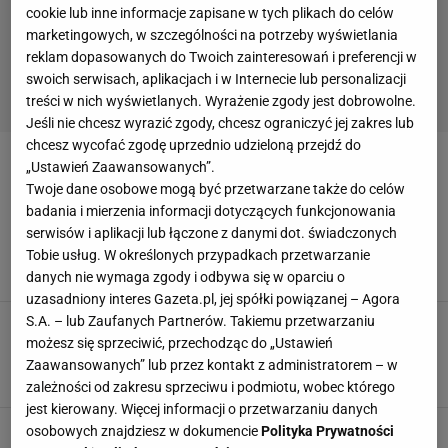
cookie lub inne informacje zapisane w tych plikach do celów
Instagramie. W 2017 r. Wieniawa zdradziła, że przy
marketingowych, w szczególności na potrzeby wyświetlania
wzroście 161 cm waży około 50 kg.
reklam dopasowanych do Twoich zainteresowań i preferencji w
swoich serwisach, aplikacjach i w Internecie lub personalizacji
ZOBACZ TEŻ:
Wiktoria Gąsiewska
Adam Zdrójkowski
treści w nich wyświetlanych. Wyrażenie zgody jest dobrowolne.
Jeśli nie chcesz wyrazić zgody, chcesz ograniczyć jej zakres lub
chcesz wycofać zgodę uprzednio udzieloną przejdź do
„Ustawień Zaawansowanych”.
JULIA WIENIAWA
Twoje dane osobowe mogą być przetwarzane także do celów
badania i mierzenia informacji dotyczących funkcjonowania
Co łączy Wieniawę, Rusin, Rozenek i Pisarek?
serwisów i aplikacji lub łączone z danymi dot. świadczonych
Każda z pań pokochała jogę! Z tymi treningami
online zdobędziesz formę życia
Tobie usług. W określonych przypadkach przetwarzanie
danych nie wymaga zgody i odbywa się w oparciu o
MATERIAŁ PROMOCYJNY PR
uzasadniony interes Gazeta.pl, jej spółki powiązanej – Agora
S.A. – lub Zaufanych Partnerów. Takiemu przetwarzaniu
Julia Wieniawa walczy ze stresem z pomocą
jogi. Dzielnie ćwiczy nawet w upał! "Ostatnio
możesz się sprzeciwić, przechodząc do „Ustawień
jestem mocno pospinana"
Zaawansowanych” lub przez kontakt z administratorem – w
MATERIAŁ PROMOCYJNY PR
zależności od zakresu sprzeciwu i podmiotu, wobec którego
jest kierowany. Więcej informacji o przetwarzaniu danych
Julia Wieniawa intensywnie ćwiczy na domowej
osobowych znajdziesz w dokumencie
Polityka Prywatności