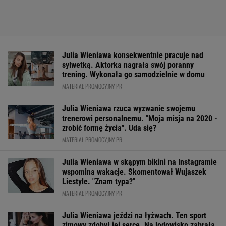
Julia Wieniawa konsekwentnie pracuje nad
sylwetką. Aktorka nagrała swój poranny
trening. Wykonała go samodzielnie w domu
MATERIAŁ PROMOCYJNY PR
Julia Wieniawa rzuca wyzwanie swojemu
trenerowi personalnemu. "Moja misja na 2020 -
zrobić formę życia". Uda się?
MATERIAŁ PROMOCYJNY PR
Julia Wieniawa w skąpym bikini na Instagramie
wspomina wakacje. Skomentował Wujaszek
Liestyle. "Znam typa?"
MATERIAŁ PROMOCYJNY PR
Julia Wieniawa jeździ na łyżwach. Ten sport
zimowy zdobył jej serce. Na lodowisko zabrała