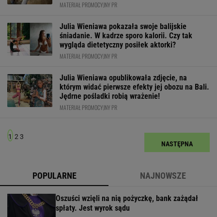
MATERIAŁ PROMOCYJNY PR
Julia Wieniawa pokazała swoje balijskie
śniadanie. W kadrze sporo kalorii. Czy tak
wygląda dietetyczny posiłek aktorki?
MATERIAŁ PROMOCYJNY PR
Julia Wieniawa opublikowała zdjęcie, na
którym widać pierwsze efekty jej obozu na Bali.
Jędrne pośladki robią wrażenie!
MATERIAŁ PROMOCYJNY PR
1
2
3
NASTĘPNA
POPULARNE
NAJNOWSZE
Oszuści wzięli na nią pożyczkę, bank zażądał
spłaty. Jest wyrok sądu