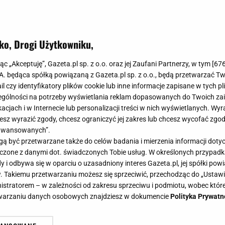
ko, Drogi Użytkowniku,
jąc „Akceptuję”, Gazeta.pl sp. z o.o. oraz jej Zaufani Partnerzy, w tym [
67
.A. będąca spółką powiązaną z Gazeta.pl sp. z o.o., będą przetwarzać T
ail czy identyfikatory plików cookie lub inne informacje zapisane w tych p
gólności na potrzeby wyświetlania reklam dopasowanych do Twoich zain
acjach i w Internecie lub personalizacji treści w nich wyświetlanych. Wyr
cesz wyrazić zgody, chcesz ograniczyć jej zakres lub chcesz wycofać zgo
aawansowanych”.
 być przetwarzane także do celów badania i mierzenia informacji dot
 łączone z danymi dot. świadczonych Tobie usług. W określonych przypad
i odbywa się w oparciu o uzasadniony interes Gazeta.pl, jej spółki powi
. Takiemu przetwarzaniu możesz się sprzeciwić, przechodząc do „Ust
nistratorem – w zależności od zakresu sprzeciwu i podmiotu, wobec które
etwarzaniu danych osobowych znajdziesz w dokumencie
Polityka Prywatn
bach ze Stefano Terrazzino: Lubię