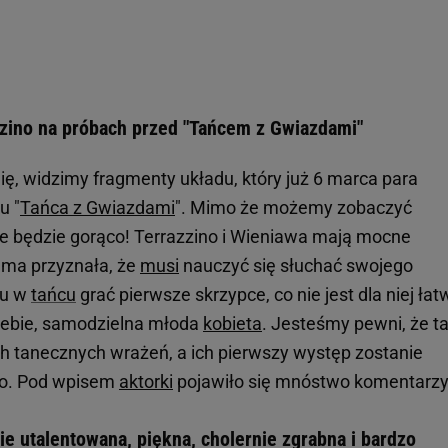
zzino na próbach przed "Tańcem z Gwiazdami"
ę, widzimy fragmenty układu, który już 6 marca para
u "
Tańca z Gwiazdami
". Mimo że możemy zobaczyć
 że będzie gorąco! Terrazzino i Wieniawa mają mocne
ama przyznała, że
musi
nauczyć się słuchać swojego
mu w
tańcu
grać pierwsze skrzypce, co nie jest dla niej ła
iebie, samodzielna młoda
kobieta
. Jesteśmy pewni, że t
h tanecznych wrażeń, a ich pierwszy występ zostanie
ko. Pod wpisem
aktorki
pojawiło się mnóstwo komentarzy
e utalentowana, piękna, cholernie zgrabna i bardzo