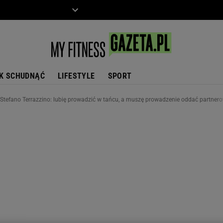
ZIECKO
MOTO
K SCHUDNĄĆ
LIFESTYLE
SPORT
Stefano Terrazzino: lubię prowadzić w tańcu, a muszę prowadzenie oddać partnero