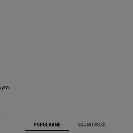
twym
a
:
POPULARNE
NAJNOWSZE