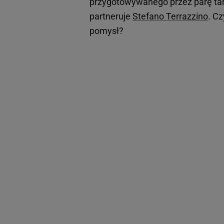
przygotowywanego przez parę ta
partneruje
Stefano Terrazzino
. C
pomysł?