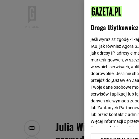
Droga Użytkownicz
jeśli wyrazisz zgodę klika
IAB, jak również Agora S
jak adresy IP, adresy e-m
marketingowych, w szcze
w swoich serwisach, aplik
dobrowolne. Jeśli nie ch
przejdź do „Ustawień Z
Twoje dane osobowe mogą
serwisów i aplikacji lub
danych nie wymaga zgody 
lub Zaufanych Partnerów
lub przez kontakt z admi
Więcej informacji o prz
Julia Wieniawa o pró
Prywatności Agora S.A.