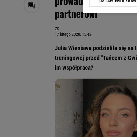
prowadzić w tańcu, 
USTAWIENIA ZAA
Klikając „Akceptuję” wyra
partnerowi
Zaufanych Partnerów i A
dotyczące plików cookie,
odnośnik „Ustawienia pr
ZS
plików cookie możliwa je
17 lutego 2020, 15:42
My, nasi Zaufani Partne
Julia Wieniawa podzieliła się na
Użycie dokładnych danych
Przechowywanie informacji
treningowej przed "Tańcem z Gwia
badnie odbiorców i uleps
im współpraca?