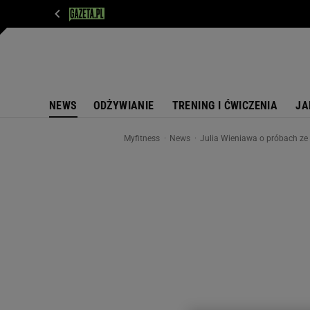
WIADOMOŚCI
NEXT
SPORT
PLOTEK
D
NEWS
ODŻYWIANIE
TRENING I ĆWICZENIA
JA
Myfitness
News
Julia Wieniawa o próbach ze 