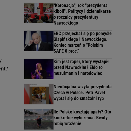
"Koronacja", rok "prezydenta
kiboli". Politycy i dziennikarze
o rocznicy prezydentury
Nawrockiego
EBC przejechał się po pomyśle
Glapińskiego i Nawrockiego.
Koniec marzeń o "Polskim
SAFE 0 proc."
y
Kim jest raper, który wystąpił
przed Nawrockim? Eldo to
ent?
muzułmanin i narodowiec
Nieoficjalna wizyta prezydenta
Czech w Polsce. Petr Pavel
wybrał się do smażalni ryb
Ile Polskę kosztują upały? Oto
konkretne wyliczenia. Kwoty
robią wrażenie