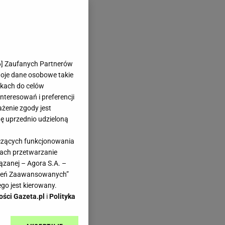
6
] Zaufanych Partnerów
woje dane osobowe takie
likach do celów
teresowań i preferencji
ażenie zgody jest
dę uprzednio udzieloną
yczących funkcjonowania
kach przetwarzanie
ązanej – Agora S.A. –
awień Zaawansowanych”
go jest kierowany.
ości Gazeta.pl
i
Polityka