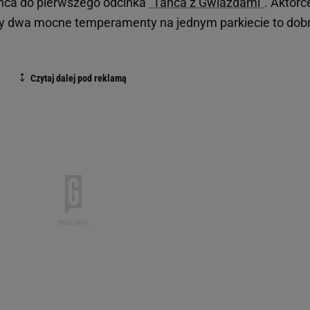
ńca do pierwszego odcinka
"Tańca z Gwiazdami"
. Aktorc
zy dwa mocne temperamenty na jednym parkiecie to dob