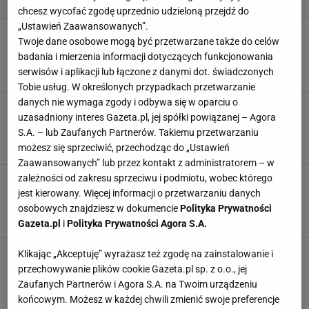
chcesz wycofać zgodę uprzednio udzieloną przejdź do
„Ustawień Zaawansowanych”.
Joanna Moro zachwyca szczupłą sylwetką.
Twoje dane osobowe mogą być przetwarzane także do celów
Dieta? "Lubię kiszonki. Uwaga! Jem pizzę,
badania i mierzenia informacji dotyczących funkcjonowania
chipsy i piję colę". Życiowy balans?
serwisów i aplikacji lub łączone z danymi dot. świadczonych
MATERIAŁ PROMOCYJNY PR
Tobie usług. W określonych przypadkach przetwarzanie
danych nie wymaga zgody i odbywa się w oparciu o
Joanna Przetakiewicz apeluje: Żaden seler nie
uzasadniony interes Gazeta.pl, jej spółki powiązanej – Agora
da wam tego szczęścia, co wymarzona
czekolada. Jaki zatem jest sekret jej figury?
S.A. – lub Zaufanych Partnerów. Takiemu przetwarzaniu
możesz się sprzeciwić, przechodząc do „Ustawień
MATERIAŁ PROMOCYJNY PR
Zaawansowanych” lub przez kontakt z administratorem – w
zależności od zakresu sprzeciwu i podmiotu, wobec którego
Matt Damon wyznał, że drastyczne skoki wagi
wywołały napady lęku i depresji: Przez półtora
jest kierowany. Więcej informacji o przetwarzaniu danych
roku stosowałem leki
osobowych znajdziesz w dokumencie
Polityka Prywatności
MATERIAŁ PROMOCYJNY PR
Gazeta.pl
i
Polityka Prywatności Agora S.A.
Hilary Swank pokazała trening z kettlebells.
Klikając „Akceptuję” wyrażasz też zgodę na zainstalowanie i
Proste ćwiczenie? Do wykonania tej pozycji
przechowywanie plików cookie Gazeta.pl sp. z o.o., jej
trzeba mieć dużo siły
Zaufanych Partnerów i Agora S.A. na Twoim urządzeniu
MATERIAŁ PROMOCYJNY PR
końcowym. Możesz w każdej chwili zmienić swoje preferencje