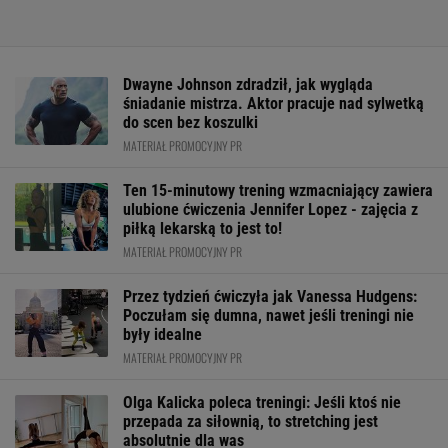
Dwayne Johnson zdradził, jak wygląda
śniadanie mistrza. Aktor pracuje nad sylwetką
do scen bez koszulki
MATERIAŁ PROMOCYJNY PR
Ten 15-minutowy trening wzmacniający zawiera
ulubione ćwiczenia Jennifer Lopez - zajęcia z
piłką lekarską to jest to!
MATERIAŁ PROMOCYJNY PR
Przez tydzień ćwiczyła jak Vanessa Hudgens:
Poczułam się dumna, nawet jeśli treningi nie
były idealne
MATERIAŁ PROMOCYJNY PR
Olga Kalicka poleca treningi: Jeśli ktoś nie
przepada za siłownią, to stretching jest
absolutnie dla was