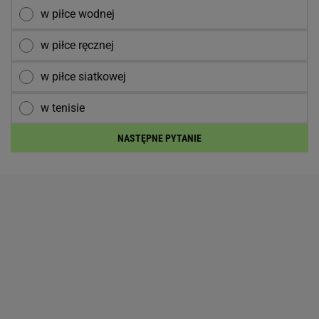
w piłce wodnej
w piłce ręcznej
w piłce siatkowej
w tenisie
NASTĘPNE PYTANIE