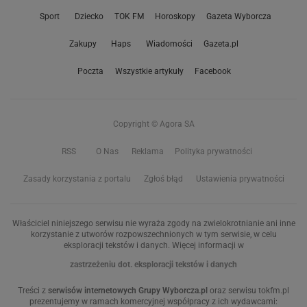
Sport
Dziecko
TOK FM
Horoskopy
Gazeta Wyborcza
Zakupy
Haps
Wiadomości
Gazeta.pl
Poczta
Wszystkie artykuły
Facebook
Copyright © Agora SA
RSS
O Nas
Reklama
Polityka prywatności
Zasady korzystania z portalu
Zgłoś błąd
Ustawienia prywatności
Właściciel niniejszego serwisu nie wyraża zgody na zwielokrotnianie ani inne
korzystanie z utworów rozpowszechnionych w tym serwisie, w celu
eksploracji tekstów i danych. Więcej informacji w
zastrzeżeniu dot. eksploracji tekstów i danych
Treści z
serwisów internetowych Grupy Wyborcza.pl
oraz serwisu tokfm.pl
prezentujemy w ramach komercyjnej współpracy z ich wydawcami: