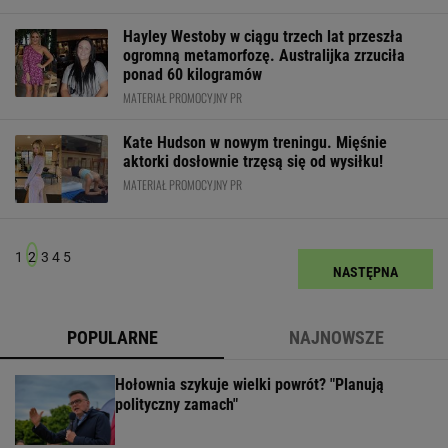
Hayley Westoby w ciągu trzech lat przeszła
ogromną metamorfozę. Australijka zrzuciła
ponad 60 kilogramów
MATERIAŁ PROMOCYJNY PR
Kate Hudson w nowym treningu. Mięśnie
aktorki dosłownie trzęsą się od wysiłku!
MATERIAŁ PROMOCYJNY PR
1
2
3
4
5
NASTĘPNA
POPULARNE
NAJNOWSZE
Hołownia szykuje wielki powrót? "Planują
polityczny zamach"