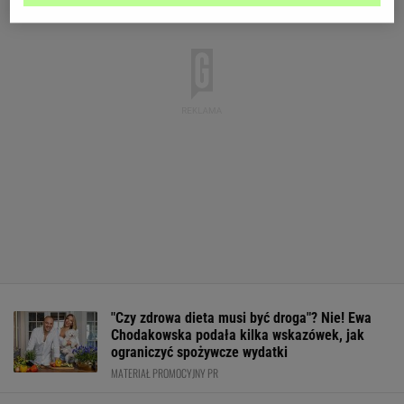
"Czy zdrowa dieta musi być droga"? Nie! Ewa
Chodakowska podała kilka wskazówek, jak
ograniczyć spożywcze wydatki
MATERIAŁ PROMOCYJNY PR