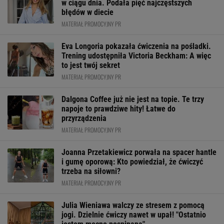
w ciągu dnia. Podała pięć najczęstszych
błędów w diecie
MATERIAŁ PROMOCYJNY PR
Eva Longoria pokazała ćwiczenia na pośladki.
Trening udostępniła Victoria Beckham: A więc
to jest twój sekret
MATERIAŁ PROMOCYJNY PR
Dalgona Coffee już nie jest na topie. Te trzy
napoje to prawdziwe hity! Łatwe do
przyrządzenia
MATERIAŁ PROMOCYJNY PR
Joanna Przetakiewicz porwała na spacer hantle
i gumę oporową: Kto powiedział, że ćwiczyć
trzeba na siłowni?
MATERIAŁ PROMOCYJNY PR
Julia Wieniawa walczy ze stresem z pomocą
jogi. Dzielnie ćwiczy nawet w upał! "Ostatnio