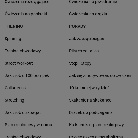
Ćwiczenia rozciągające
Ćwiczenia na przedramie
Ćwiczenia na pośladki
Ćwiczenia na drążku
TRENING
PORADY
Spinning
Jak zacząć biegać
Trening obwodowy
Pilates co to jest
Street workout
Step - Stepy
Jak zrobić 100 pompek
Jak się zmotywować do ćwiczeń
Callanetics
10 kg mniej w tydzień
Stretching
Skakanie na skakance
Jak zrobić szpagat
Drążek do podciągania
Plan treningowy w domu
Kalistenika - plan treningowy
Trening obwodowy
Przyśpieszenie metabolizmu