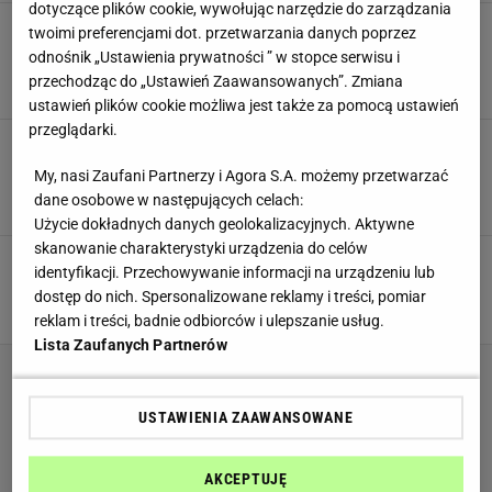
dotyczące plików cookie, wywołując narzędzie do zarządzania
Ewa Chodakowska przypomina o właściwej
twoimi preferencjami dot. przetwarzania danych poprzez
regeneracji: Bez regularnego ładowania baterii
odnośnik „Ustawienia prywatności ” w stopce serwisu i
daleko nie zajedziesz
przechodząc do „Ustawień Zaawansowanych”. Zmiana
MATERIAŁ PROMOCYJNY PR
ustawień plików cookie możliwa jest także za pomocą ustawień
przeglądarki.
"Radość z jedzenia" według Ewy Szabatin.
Cztery aromatyczne przepisy do wypróbowania
My, nasi Zaufani Partnerzy i Agora S.A. możemy przetwarzać
od zaraz
dane osobowe w następujących celach:
MATERIAŁ PROMOCYJNY PR
Użycie dokładnych danych geolokalizacyjnych. Aktywne
skanowanie charakterystyki urządzenia do celów
Kaley Cuoco tawia na ostry trening. Rzuty piłką
identyfikacji. Przechowywanie informacji na urządzeniu lub
i sprint na bieżni to dopiero początek!
dostęp do nich. Spersonalizowane reklamy i treści, pomiar
MATERIAŁ PROMOCYJNY PR
reklam i treści, badnie odbiorców i ulepszanie usług.
Lista Zaufanych Partnerów
USTAWIENIA ZAAWANSOWANE
AKCEPTUJĘ