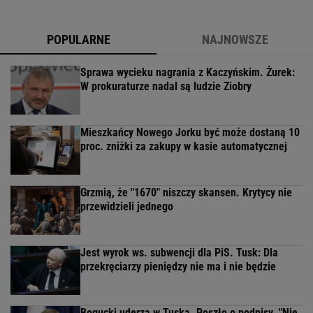
POPULARNE
NAJNOWSZE
Sprawa wycieku nagrania z Kaczyńskim. Żurek:
W prokuraturze nadal są ludzie Ziobry
Mieszkańcy Nowego Jorku być może dostaną 10
proc. zniżki za zakupy w kasie automatycznej
Grzmią, że "1670" niszczy skansen. Krytycy nie
przewidzieli jednego
Jest wyrok ws. subwencji dla PiS. Tusk: Dla
przekręciarzy pieniędzy nie ma i nie będzie
Bogucki uderza w Tuska. Poszło o podpisy. "Nie