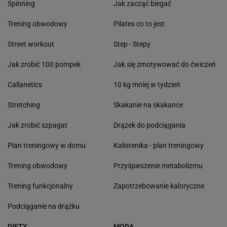
Spinning
Jak zacząć biegać
Trening obwodowy
Pilates co to jest
Street workout
Step - Stepy
Jak zrobić 100 pompek
Jak się zmotywować do ćwiczeń
Callanetics
10 kg mniej w tydzień
Stretching
Skakanie na skakance
Jak zrobić szpagat
Drążek do podciągania
Plan treningowy w domu
Kalistenika - plan treningowy
Trening obwodowy
Przyśpieszenie metabolizmu
Trening funkcjonalny
Zapotrzebowanie kaloryczne
Podciąganie na drążku
DIETY
MODA