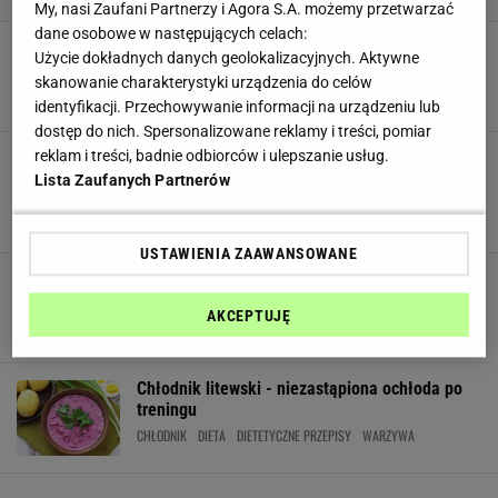
My, nasi Zaufani Partnerzy i Agora S.A. możemy przetwarzać
dane osobowe w następujących celach:
5 pomysłów na lekkie obiady w sam raz na
Użycie dokładnych danych geolokalizacyjnych. Aktywne
upalne dni
skanowanie charakterystyki urządzenia do celów
CHŁODNIK
OBIAD
PRZEPISY
SAŁATKA
ZDROWE ODŻYWIANIE
identyfikacji. Przechowywanie informacji na urządzeniu lub
dostęp do nich. Spersonalizowane reklamy i treści, pomiar
Chłodnik w nowej odsłonie. 3 hitowe przepisy
reklam i treści, badnie odbiorców i ulepszanie usług.
na pyszne, lekkie i łatwe w przygotowaniu zupy
Lista Zaufanych Partnerów
na letnie dni
BOTWINA
CHŁODNIK
ODCHUDZANIE
ODŻYWIANIE
PRZEPIS
USTAWIENIA ZAAWANSOWANE
Pyszny chłodnik z ogórka i awokado [PRZEPIS]
AWOKADO
CHŁODNIK
DIETA
FITNESS
JEDZENIE
AKCEPTUJĘ
Chłodnik litewski - niezastąpiona ochłoda po
treningu
CHŁODNIK
DIETA
DIETETYCZNE PRZEPISY
WARZYWA