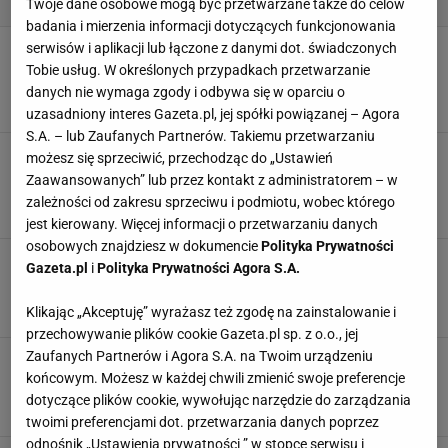
Twoje dane osobowe mogą być przetwarzane także do celów
badania i mierzenia informacji dotyczących funkcjonowania
Karolina Pisarek ćwiczy z Gosią Gałkowską:
serwisów i aplikacji lub łączone z danymi dot. świadczonych
Jak słyszę to hasło, to mnie przeraża. Wracam
Tobie usług. W określonych przypadkach przetwarzanie
do swojej rutyny
danych nie wymaga zgody i odbywa się w oparciu o
MATERIAŁ PROMOCYJNY PR
uzasadniony interes Gazeta.pl, jej spółki powiązanej – Agora
S.A. – lub Zaufanych Partnerów. Takiemu przetwarzaniu
Chris Hemsworth pokazał domowe ćwiczenia.
możesz się sprzeciwić, przechodząc do „Ustawień
Tylko spójrzcie na te mięśnie! Jak wygląda
Zaawansowanych” lub przez kontakt z administratorem – w
treningowa lista aktora?
zależności od zakresu sprzeciwu i podmiotu, wobec którego
MATERIAŁ PROMOCYJNY PR
jest kierowany. Więcej informacji o przetwarzaniu danych
osobowych znajdziesz w dokumencie
Polityka Prywatności
Maja Bohosiewicz ostro trenuje na siłowni. Po
Gazeta.pl
i
Polityka Prywatności Agora S.A.
wakacjach czas na formę. Jesteśmy na tak!
MATERIAŁ PROMOCYJNY PR
Klikając „Akceptuję” wyrażasz też zgodę na zainstalowanie i
przechowywanie plików cookie Gazeta.pl sp. z o.o., jej
Zaufanych Partnerów i Agora S.A. na Twoim urządzeniu
Trening nóg, który poleca Halle Berry. To tylko
pięć ćwiczeń a efekty zachwycają!
końcowym. Możesz w każdej chwili zmienić swoje preferencje
dotyczące plików cookie, wywołując narzędzie do zarządzania
MATERIAŁ PROMOCYJNY PR
twoimi preferencjami dot. przetwarzania danych poprzez
odnośnik „Ustawienia prywatności ” w stopce serwisu i