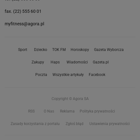
fax. (22) 555 60 01
myfitness@agora.pl
Sport
Dziecko
TOK FM
Horoskopy
Gazeta Wyborcza
Zakupy
Haps
Wiadomości
Gazeta.pl
Poczta
Wszystkie artykuły
Facebook
Copyright © Agora SA
RSS
O Nas
Reklama
Polityka prywatności
Zasady korzystania z portalu
Zgłoś błąd
Ustawienia prywatności