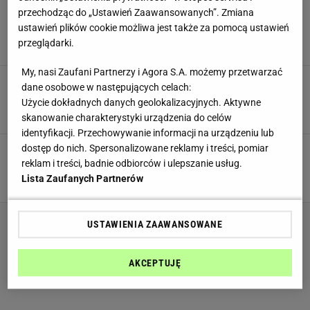
W jaki sposób modelki dbają o figurę? Dla
przechodząc do „Ustawień Zaawansowanych”. Zmiana
Hailey Bieber numerem jeden jest poniższy
ustawień plików cookie możliwa jest także za pomocą ustawień
trening
przeglądarki.
MATERIAŁ PROMOCYJNY PR
My, nasi Zaufani Partnerzy i Agora S.A. możemy przetwarzać
Nicole Scherzinger podała tajniki dbania o
dane osobowe w następujących celach:
sylwetkę. Trzyma się jasno określonych zasad
Użycie dokładnych danych geolokalizacyjnych. Aktywne
MATERIAŁ PROMOCYJNY PR
skanowanie charakterystyki urządzenia do celów
identyfikacji. Przechowywanie informacji na urządzeniu lub
dostęp do nich. Spersonalizowane reklamy i treści, pomiar
Chcesz mieć płaski brzuch jak Cindy Crawford?
Trenuj mięśnie w ten sposób!
reklam i treści, badnie odbiorców i ulepszanie usług.
MATERIAŁ PROMOCYJNY PR
Lista Zaufanych Partnerów
USTAWIENIA ZAAWANSOWANE
AKCEPTUJĘ