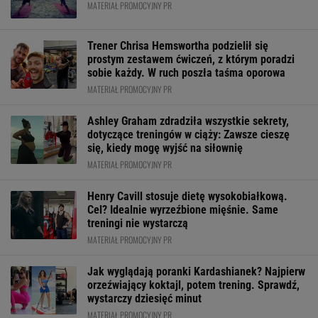
MATERIAŁ PROMOCYJNY PR
Trener Chrisa Hemswortha podzielił się
prostym zestawem ćwiczeń, z którym poradzi
sobie każdy. W ruch poszła taśma oporowa
MATERIAŁ PROMOCYJNY PR
Ashley Graham zdradziła wszystkie sekrety,
dotyczące treningów w ciąży: Zawsze cieszę
się, kiedy mogę wyjść na siłownię
MATERIAŁ PROMOCYJNY PR
Henry Cavill stosuje dietę wysokobiałkową.
Cel? Idealnie wyrzeźbione mięśnie. Same
treningi nie wystarczą
MATERIAŁ PROMOCYJNY PR
Jak wyglądają poranki Kardashianek? Najpierw
orzeźwiający koktajl, potem trening. Sprawdź,
wystarczy dziesięć minut
MATERIAŁ PROMOCYJNY PR