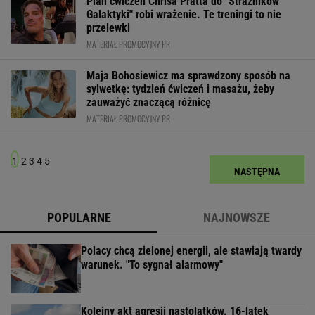
Plan ćwiczeń Chrisa Pratta do "Strażników
Galaktyki" robi wrażenie. Te treningi to nie
przelewki
MATERIAŁ PROMOCYJNY PR
Maja Bohosiewicz ma sprawdzony sposób na
sylwetkę: tydzień ćwiczeń i masażu, żeby
zauważyć znaczącą różnicę
MATERIAŁ PROMOCYJNY PR
1
2
3
4
5
NASTĘPNA
POPULARNE
NAJNOWSZE
Polacy chcą zielonej energii, ale stawiają twardy
warunek. "To sygnał alarmowy"
Kolejny akt agresji nastolatków. 16-latek