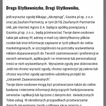
Droga Użytkowniczko, Drogi Użytkowniku,
jeśli wyrazisz zgodę klikając „Akceptuję”, Gazeta.pl sp. z o.o.
oraz jej Zaufani Partnerzy, w tym [
676
] Zaufanych Partnerów
IAB, jak również Agora S.A. będąca spółką powiązaną z
Karolina Pisarek przyznaje, że powroty nie są łatwe,
Gazeta.pl sp. z o.o., będą przetwarzać Twoje dane osobowe
ale z odpowiednią dawką motywacji można
takie jak adresy IP, adresy e-mail czy identyfikatory plików
przenosić góry.
Modelka
po okresie letnim
cookie lub inne informacje zapisane w tych plikach do celów
marketingowych, w szczególności na potrzeby wyświetlania
postanowiła z rozmachem wrócić na salę ćwiczeń i
reklam dopasowanych do Twoich zainteresowań i preferencji w
znów pracować nad formą. Nowy trening
swoich serwisach, aplikacjach i w Internecie lub personalizacji
udostępniła na Instagramie - jakie ćwiczenia
treści w nich wyświetlanych. Wyrażenie zgody jest dobrowolne.
Jeśli nie chcesz wyrazić zgody, chcesz ograniczyć jej zakres lub
wykonała?
chcesz wycofać zgodę uprzednio udzieloną przejdź do
„Ustawień Zaawansowanych”.
Twoje dane osobowe mogą być przetwarzane także do celów
badania i mierzenia informacji dotyczących funkcjonowania
serwisów i aplikacji lub łączone z danymi dot. świadczonych
Tobie usług. W określonych przypadkach przetwarzanie
danych nie wymaga zgody i odbywa się w oparciu o