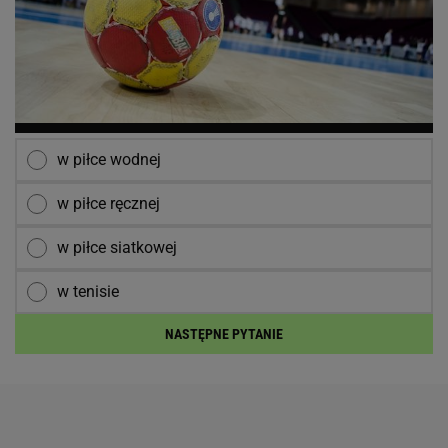
w piłce wodnej
w piłce ręcznej
w piłce siatkowej
w tenisie
NASTĘPNE PYTANIE