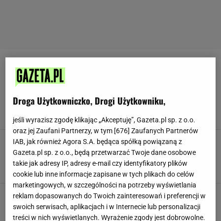
OLEJ KOKOSOWY
Czy olej kokosowy jest szkodliwy? Zdania są
Droga Użytkowniczko, Drogi Użytkowniku,
podzielone. Przeczytajcie opinię dietetyka
MATERIAŁ PROMOCYJNY PR
jeśli wyrazisz zgodę klikając „Akceptuję”, Gazeta.pl sp. z o.o.
oraz jej Zaufani Partnerzy, w tym [
676
] Zaufanych Partnerów
Złote mleko idealnie sprawdzi się w mroźne
IAB, jak również Agora S.A. będąca spółką powiązaną z
dni. SPRAWDŹ, jak przygotować je najszybszym
Gazeta.pl sp. z o.o., będą przetwarzać Twoje dane osobowe
sposobem
takie jak adresy IP, adresy e-mail czy identyfikatory plików
DIETA
FITNESS
JEDZENIE
KURKUMA
MIGDAŁY
cookie lub inne informacje zapisane w tych plikach do celów
marketingowych, w szczególności na potrzeby wyświetlania
Kuloodporna kawa. Przyspiesza metabolizm i
reklam dopasowanych do Twoich zainteresowań i preferencji w
odmładza! [PRZEPIS]
swoich serwisach, aplikacjach i w Internecie lub personalizacji
KAWA
OLEJ KOKOSOWY
ZDROWA ŻYWNOŚĆ
treści w nich wyświetlanych. Wyrażenie zgody jest dobrowolne.