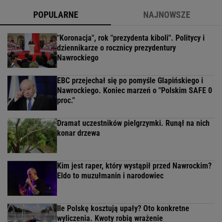
POPULARNE
NAJNOWSZE
"Koronacja", rok "prezydenta kiboli". Politycy i
dziennikarze o rocznicy prezydentury
Nawrockiego
EBC przejechał się po pomyśle Glapińskiego i
Nawrockiego. Koniec marzeń o "Polskim SAFE 0
proc."
Dramat uczestników pielgrzymki. Runął na nich
konar drzewa
Kim jest raper, który wystąpił przed Nawrockim?
Eldo to muzułmanin i narodowiec
Ile Polskę kosztują upały? Oto konkretne
wyliczenia. Kwoty robią wrażenie