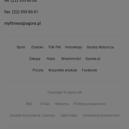
tel. (22) 555 60 00
fax. (22) 555 60 01
myfitness@agora.pl
Sport
Dziecko
TOK FM
Horoskopy
Gazeta Wyborcza
Zakupy
Haps
Wiadomości
Gazeta.pl
Poczta
Wszystkie artykuły
Facebook
Copyright © Agora SA
RSS
O Nas
Reklama
Polityka prywatności
Zasady korzystania z portalu
Zgłoś błąd
Ustawienia prywatności