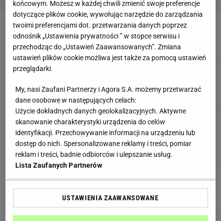
końcowym. Możesz w każdej chwili zmienić swoje preferencje
dotyczące plików cookie, wywołując narzędzie do zarządzania
Koktajl na cerę pełną blasku [PROSTY
twoimi preferencjami dot. przetwarzania danych poprzez
PRZEPIS]
odnośnik „Ustawienia prywatności ” w stopce serwisu i
DIETA
JEDZENIE
KOKTAJL
OLEJ KOKOSOWY
przechodząc do „Ustawień Zaawansowanych”. Zmiana
ustawień plików cookie możliwa jest także za pomocą ustawień
przeglądarki.
Olej kokosowy czy masło klarowane. Co
wybrać?
My, nasi Zaufani Partnerzy i Agora S.A. możemy przetwarzać
DIETA
FITNESS
MASŁO
MASŁO KLAROWANE
OLEJ KOKOSOWY
dane osobowe w następujących celach:
Użycie dokładnych danych geolokalizacyjnych. Aktywne
Dbasz o to, co kładziesz na talerz? Te
skanowanie charakterystyki urządzenia do celów
przekąski są dla ciebie! [5 PRZEPISÓW]
identyfikacji. Przechowywanie informacji na urządzeniu lub
DIETETYCZNE PRZEPISY
NASIONA KONOPI
OLEJ KOKOSOWY
dostęp do nich. Spersonalizowane reklamy i treści, pomiar
ZIELONA HERBATA
reklam i treści, badnie odbiorców i ulepszanie usług.
Lista Zaufanych Partnerów
Kokos dobry na odchudzanie. Dlaczego warto
stosować go w diecie
KOKOS
OLEJ KOKOSOWY
USTAWIENIA ZAAWANSOWANE