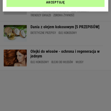
Zielone koktajle, olej kokosowy i interwały.
AKCEPTUJĘ
Sposoby na sylwetkę Mirandy Kerr
KOKTAJL
KOSMETYKI NATURALNE
OLEJ KOKOSOWY
TRENERZY GWIAZD
ZDROWA ŻYWNOŚĆ
Dania z olejem kokosowym [5 PRZEPISÓW]
DIETETYCZNE PRZEPISY
OLEJ KOKOSOWY
Olejki do włosów - ochrona i regeneracja w
jednym
OLEJ KOKOSOWY
OLEJKI DO WŁOSÓW
WŁOSY