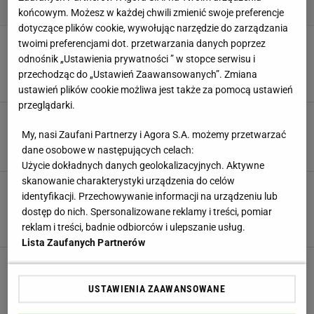
końcowym. Możesz w każdej chwili zmienić swoje preferencje
dotyczące plików cookie, wywołując narzędzie do zarządzania
Martwy ciąg na prostych nogach. Technika
twoimi preferencjami dot. przetwarzania danych poprzez
martwego ciągu na prostych nogach. Efekty
odnośnik „Ustawienia prywatności ” w stopce serwisu i
martwego ciągu na prostych nogach
przechodząc do „Ustawień Zaawansowanych”. Zmiana
MARTWY CIĄG
MIĘŚNIE
TRENING I ĆWICZENIA
ustawień plików cookie możliwa jest także za pomocą ustawień
przeglądarki.
Prawdy i mity treningu siłowego
MARTWY CIĄG
POMPKI
PRZYSIADY
TRENING I ĆWICZENIA
My, nasi Zaufani Partnerzy i Agora S.A. możemy przetwarzać
TRENING SIŁOWY
dane osobowe w następujących celach:
Użycie dokładnych danych geolokalizacyjnych. Aktywne
skanowanie charakterystyki urządzenia do celów
Martwy ciąg. Co to jest martwy ciąg? Jak
identyfikacji. Przechowywanie informacji na urządzeniu lub
poprawnie robić martwe ciągi?
dostęp do nich. Spersonalizowane reklamy i treści, pomiar
MARTWY CIĄG
MIĘŚNIE
PLECY
SZTANGA
reklam i treści, badnie odbiorców i ulepszanie usług.
TRENING I ĆWICZENIA
Lista Zaufanych Partnerów
Ćwiczenia na plecy. Dlaczego warto ćwiczyć
mięśnie pleców? Najlepsze ćwiczenia na plecy
USTAWIENIA ZAAWANSOWANE
MARTWY CIĄG
MIĘŚNIE
PLECY
SZTANGA
TRENING I ĆWICZENIA