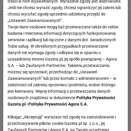
treści w nich wyświetlanych. Wyrażenie zgody jest dobrowolne.
MARTWY CIĄG
TRENING I ĆWICZENIA
Jeśli nie chcesz wyrazić zgody, chcesz ograniczyć jej zakres lub
chcesz wycofać zgodę uprzednio udzieloną przejdź do
„Ustawień Zaawansowanych”.
Twoje dane osobowe mogą być przetwarzane także do celów
badania i mierzenia informacji dotyczących funkcjonowania
serwisów i aplikacji lub łączone z danymi dot. świadczonych
Tobie usług. W określonych przypadkach przetwarzanie
danych nie wymaga zgody i odbywa się w oparciu o
uzasadniony interes Gazeta.pl, jej spółki powiązanej – Agora
S.A. – lub Zaufanych Partnerów. Takiemu przetwarzaniu
możesz się sprzeciwić, przechodząc do „Ustawień
Zaawansowanych” lub przez kontakt z administratorem – w
zależności od zakresu sprzeciwu i podmiotu, wobec którego
jest kierowany. Więcej informacji o przetwarzaniu danych
osobowych znajdziesz w dokumencie
Polityka Prywatności
Gazeta.pl
i
Polityka Prywatności Agora S.A.
Klikając „Akceptuję” wyrażasz też zgodę na zainstalowanie i
przechowywanie plików cookie Gazeta.pl sp. z o.o., jej
Zaufanych Partnerów i Agora S.A. na Twoim urządzeniu