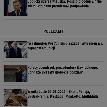
Bogucki uderza w Tuska. Poszło o podpisy. "Nie
wiem, kto panu premierowi podpowiada"
POLECAMY
"Washington Post": Trump zażądał wyjaśnień ws.
zapasów amunicji
Polacy ocenili rok prezydentury Nawrockiego.
Sondaże ukazały głębokie podziały
Wyniki Lotto 05.08.2026 - EkstraPensja,
EkstraPremia, Kaskada, MiniLotto, MultiMulti