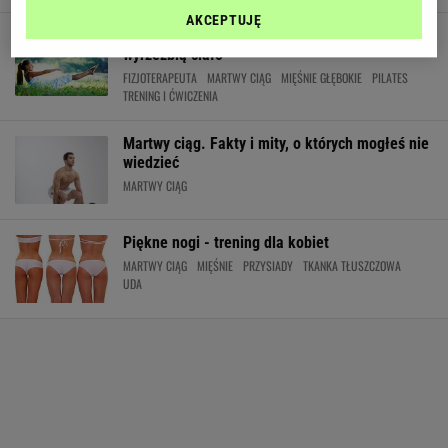
AKCEPTUJĘ
Pilates - zajęcia, które wzmocnią, uleczą i
wyrzeźbią ciało
FIZJOTERAPEUTA
MARTWY CIĄG
MIĘŚNIE GŁĘBOKIE
PILATES
TRENING I ĆWICZENIA
Martwy ciąg. Fakty i mity, o których mogłeś nie
wiedzieć
MARTWY CIĄG
Piękne nogi - trening dla kobiet
MARTWY CIĄG
MIĘŚNIE
PRZYSIADY
TKANKA TŁUSZCZOWA
UDA