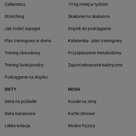
Callanetics
10 kg mniej w tydzień
Stretching
Skakanie na skakance
Jak zrobić szpagat
Drążek do podciągania
Plan treningowy w domu
Kalistenika - plan treningowy
Trening obwodowy
Przyśpieszenie metabolizmu
Trening funkcjonalny
Zapotrzebowanie kaloryczne
Podciąganie na drążku
DIETY
MODA
Dieta na pośladki
Kozaki na zimę
Dieta bananowa
Kurtki zimowe
Lekka kolacja
Modne fryzury