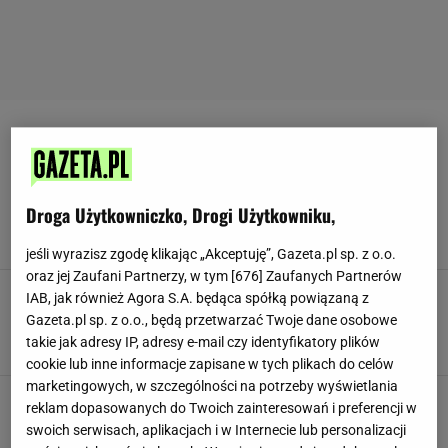
MARTWY CIĄG
Gwiazda "Gry o tron" pobiła światowy rekord w
martwym ciągu. Serialowy "Góra" podniósł 501
Droga Użytkowniczko, Drogi Użytkowniku,
kilogramów
MATERIAŁ PROMOCYJNY PR
jeśli wyrazisz zgodę klikając „Akceptuję”, Gazeta.pl sp. z o.o.
oraz jej Zaufani Partnerzy, w tym [
676
] Zaufanych Partnerów
Martwy ciąg dla dziewczyn? To takie samo
IAB, jak również Agora S.A. będąca spółką powiązaną z
ćwiczenie, jak dla mężczyzn! Wybierz swój i
Gazeta.pl sp. z o.o., będą przetwarzać Twoje dane osobowe
poznaj jego zalety
takie jak adresy IP, adresy e-mail czy identyfikatory plików
MATERIAŁ PROMOCYJNY PR
cookie lub inne informacje zapisane w tych plikach do celów
marketingowych, w szczególności na potrzeby wyświetlania
Martwy ciąg sumo. Czy martwy ciąg sumo jest
reklam dopasowanych do Twoich zainteresowań i preferencji w
lepszy od klasycznego? Jak prawidłowo
swoich serwisach, aplikacjach i w Internecie lub personalizacji
wykonywać martwy ciąg sumo?