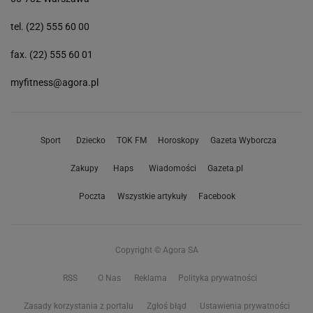
tel. (22) 555 60 00
fax. (22) 555 60 01
myfitness@agora.pl
Sport
Dziecko
TOK FM
Horoskopy
Gazeta Wyborcza
Zakupy
Haps
Wiadomości
Gazeta.pl
Poczta
Wszystkie artykuły
Facebook
Copyright © Agora SA
RSS
O Nas
Reklama
Polityka prywatności
Zasady korzystania z portalu
Zgłoś błąd
Ustawienia prywatności