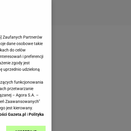
6
] Zaufanych Partnerów
woje dane osobowe takie
likach do celów
teresowań i preferencji
ażenie zgody jest
dę uprzednio udzieloną
yczących funkcjonowania
kach przetwarzanie
ązanej – Agora S.A. –
awień Zaawansowanych”
go jest kierowany.
ości Gazeta.pl
i
Polityka