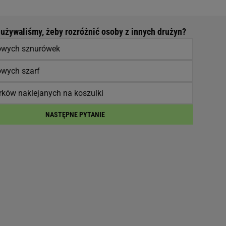
używaliśmy, żeby rozróżnić osoby z innych drużyn?
owych sznurówek
owych szarf
ków naklejanych na koszulki
NASTĘPNE PYTANIE