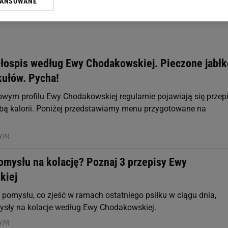
WANSOWANE
żasz też zgodę na zainstalowanie i przechowywanie plików cookie Gazeta.p
gora S.A. na Twoim urządzeniu końcowym. Możesz w każdej chwili zmien
 wywołując narzędzie do zarządzania twoimi preferencjami dot. przetw
ywatności ” w stopce serwisu i przechodząc do „Ustawień Zaawansowan
st także za pomocą ustawień przeglądarki.
dłospis według Ewy Chodakowskiej. Pieczone jabłk
rzy i Agora S.A. możemy przetwarzać dane osobowe w następujących cel
kułów. Pycha!
 geolokalizacyjnych. Aktywne skanowanie charakterystyki urządzenia do
 na urządzeniu lub dostęp do nich. Spersonalizowane reklamy i treści, p
wym profilu Ewy Chodakowskiej regularnie pojawiają się przepi
zanie usług.
Lista Zaufanych Partnerów
zbą kalorii. Poniżej przedstawiamy menu przygotowane na
Y PR
omysłu na kolację? Poznaj 3 przepisy Ewy
kiej
 pomysłu, co zjeść w ramach ostatniego psiłku w ciągu dnia,
sły na kolacje według Ewy Chodakowskiej.
Y PR