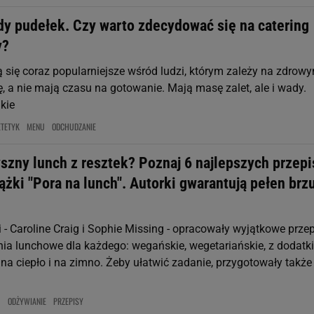
ady pudełek. Czy warto zdecydować się na catering
y?
ą się coraz popularniejsze wśród ludzi, którym zależy na zdrow
, a nie mają czasu na gotowanie. Mają masę zalet, ale i wady.
kie
ETETYK
MENU
ODCHUDZANIE
yszny lunch z resztek? Poznaj 6 najlepszych przep
ążki "Pora na lunch". Autorki gwarantują pełen brz
i - Caroline Craig i Sophie Missing - opracowały wyjątkowe prze
nia lunchowe dla każdego: wegańskie, wegetariańskie, z dodatk
 na ciepło i na zimno. Żeby ułatwić zadanie, przygotowały także
U
ODŻYWIANIE
PRZEPISY