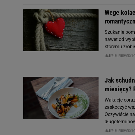
Wege kolac
romantyczn
Szukanie pomy
nawet od wybie
któremu zrobi
MATERIAŁ PROMOCYJN
Jak schudn
miesięcy? P
Wakacje coraz 
zaskoczyć ws
Oczywiście na
długoterminowo
MATERIAŁ PROMOCYJN