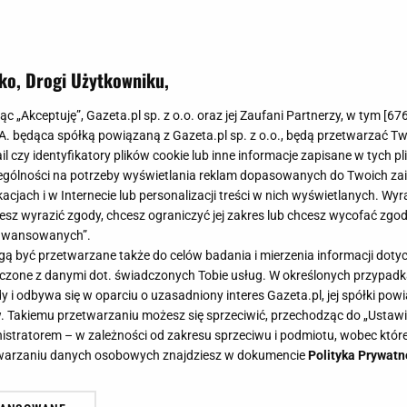
ko, Drogi Użytkowniku,
jąc „Akceptuję”, Gazeta.pl sp. z o.o. oraz jej Zaufani Partnerzy, w tym [
67
.A. będąca spółką powiązaną z Gazeta.pl sp. z o.o., będą przetwarzać T
ail czy identyfikatory plików cookie lub inne informacje zapisane w tych p
gólności na potrzeby wyświetlania reklam dopasowanych do Twoich zain
acjach i w Internecie lub personalizacji treści w nich wyświetlanych. Wyr
cesz wyrazić zgody, chcesz ograniczyć jej zakres lub chcesz wycofać zgo
aawansowanych”.
 być przetwarzane także do celów badania i mierzenia informacji dot
 łączone z danymi dot. świadczonych Tobie usług. W określonych przypad
i odbywa się w oparciu o uzasadniony interes Gazeta.pl, jej spółki powi
. Takiemu przetwarzaniu możesz się sprzeciwić, przechodząc do „Ust
nistratorem – w zależności od zakresu sprzeciwu i podmiotu, wobec które
etwarzaniu danych osobowych znajdziesz w dokumencie
Polityka Prywatn