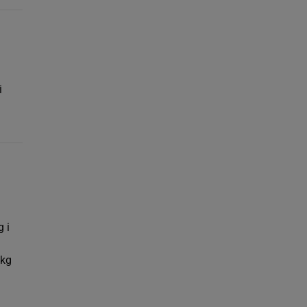
i
 i
 kg