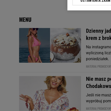
USTAWIENIA ZAA
Klikając „Akceptuję” wyra
Zaufanych Partnerów i A
dotyczące plików cookie,
MENU
odnośnik „Ustawienia pr
plików cookie możliwa je
Dzienny ja
My, nasi Zaufani Partne
krem z bro
Użycie dokładnych danych
Przechowywanie informacji
Na instagramo
badnie odbiorców i uleps
wyliczoną lic
poniedziałek.
MATERIAŁ PROMOCYJN
Nie masz p
Chodakows
Jeśli nie masz
wypróbuj pomy
MATERIAŁ PROMOCYJN