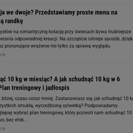
ja we dwoje? Przedstawiamy proste menu na
ą randkę
słów na romantyczną kolację przy świecach bywa trudniejsze
rania odpowiedniej kreacji. Na szczęście istnieje sposób, dzięk
sz piorunujące wrażenie nie tylko za sprawą wyglądu.
Y PR
ąć 10 kg w miesiąc? A jak schudnąć 10 kg w 6
lan treningowy i jadłospis
bliżej, czasu coraz mniej. Zastanawiasz się, jak schudnąć 10 kg
zystkich smukłą, wyrzeźbioną sylwetką? Podpowiadamy.
jlepiej wybrać plan treningowy, który pozwoli nam schudnąć 10
, bez efek...
Y PR