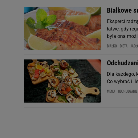
Białkowe s
Eksperci radzą
łatwe, gdy re
była ona możli
BIAŁKO
DIETA
JADŁ
Odchudzani
Dla każdego, k
Co wybrać i il
MENU
ODCHUDZANIE