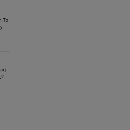
. To
by
acji.
ę?