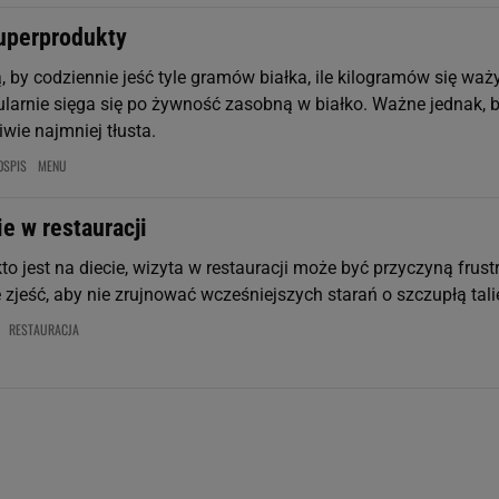
uperprodukty
, by codziennie jeść tyle gramów białka, ile kilogramów się waży
gularnie sięga się po żywność zasobną w białko. Ważne jednak, 
wie najmniej tłusta.
OSPIS
MENU
e w restauracji
to jest na diecie, wizyta w restauracji może być przyczyną frustr
e zjeść, aby nie zrujnować wcześniejszych starań o szczupłą tali
RESTAURACJA