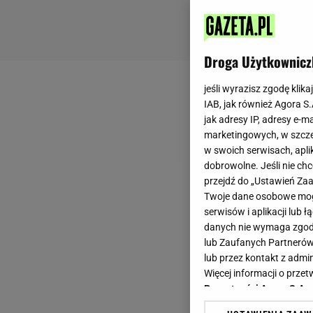
Droga Użytkownicz
jeśli wyrazisz zgodę klika
IAB, jak również Agora S
jak adresy IP, adresy e-m
marketingowych, w szcze
w swoich serwisach, aplik
dobrowolne. Jeśli nie ch
przejdź do „Ustawień Z
Twoje dane osobowe mogą
serwisów i aplikacji lub
danych nie wymaga zgody 
lub Zaufanych Partnerów
lub przez kontakt z admi
Więcej informacji o prz
Prywatności Agora S.A.