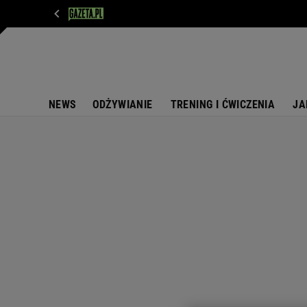
WIADOMOŚCI
NEXT
SPORT
PLOTEK
D
NEWS
ODŻYWIANIE
TRENING I ĆWICZENIA
JA