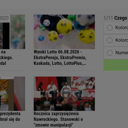
1/11
Czego 
Kolor
Kolor
ł na
Wyniki Lotto 06.08.2026 -
Numer
ckiego.
EkstraPensja, EkstraPremia,
ndal
Kaskada, Lotto, LottoPlus,
MiniLotto, MultiMulti
 prezydenta
Rocznica zaprzysiężenia
brał się do
Nawrockiego. Stanowski o
"zmowie manipulacji"