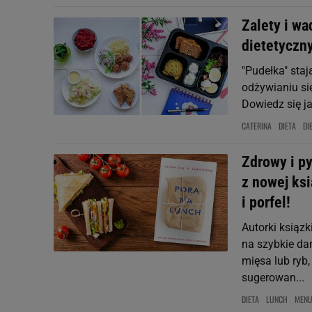
Zalety i w
dietetyczn
"Pudełka" staj
odżywianiu się
Dowiedz się ja
CATERINA
DIETA
DI
Zdrowy i p
z nowej ksi
i porfel!
Autorki ksiązk
na szybkie da
mięsa lub ryb,
sugerowan...
DIETA
LUNCH
MEN