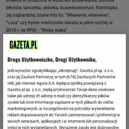
Shakira to urodzona w Kolumbii piosenkarka, autorka
tekstów, tancerka, aktorka, businesswoman, filantropka.
Jej najbardziej znane hity to: “Whenever, whenever”,
“Loca” czy hymn mistrzostw świata w piłce nożnej w
2010 r. (w RPA) - “Waka waka”
Imię i nazwisko:
Shakira Isabel Mebarak Ripoll
Data urodzenia:
2 lutego 1977 r.
Miejsce urodzenia:
Barranquilla, Kolumbia
Droga Użytkowniczko, Drogi Użytkowniku,
Wzrost:
157 cm
Kolor oczu:
piwny
jeśli wyrazisz zgodę klikając „Akceptuję”, Gazeta.pl sp. z o.o.
oraz jej Zaufani Partnerzy, w tym [
676
] Zaufanych Partnerów
Shakira - dzieciństwo i szkoła
IAB, jak również Agora S.A. będąca spółką powiązaną z
Gazeta.pl sp. z o.o., będą przetwarzać Twoje dane osobowe
Shakira od najwcześniejszych lat bardzo interesowała się
takie jak adresy IP, adresy e-mail czy identyfikatory plików
muzyką. Pierwszą piosenkę napisała mając 8 lat. Jej
cookie lub inne informacje zapisane w tych plikach do celów
mocny, charakterystyczny głos nie pozwolił na
marketingowych, w szczególności na potrzeby wyświetlania
występowanie w chórze kościelnym, więc mająca 10 lat
reklam dopasowanych do Twoich zainteresowań i preferencji w
Shakira znalazła swoje miejsce w muzycznych
swoich serwisach, aplikacjach i w Internecie lub personalizacji
programach telewizyjnych skierowanych do dzieci i
treści w nich wyświetlanych. Wyrażenie zgody jest dobrowolne.