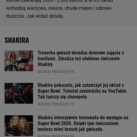
sumie zawierają 2000 - 2500 kalorii, a w ich skład
wchodzą warzywa, owoce, chude mięso i zdrowe
tłuszcze. Jak widać działa.
SHAKIRA
Trenerka gwiazd doradza domowe zajęcia z
hantlami. Zdradza też ulubione ćwiczenie
Shakiry
MATERIAŁ PROMOCYJNY PR
Shakira pokazała, jak zatańczyć jej układ z
Super Bowl. Tutorial zamieściła na YouTubie.
Tak tańczy się champetę
MATERIAŁ PROMOCYJNY PR
Shakira intensywnie trenowała do występu na
Super Bowl 2020. Dzięki tym ćwiczeniom
możesz mieć brzuch jak gwiazda
MATERIAŁ PROMOCYJNY PR