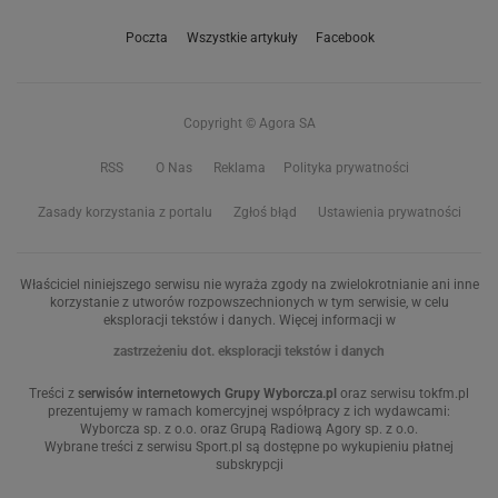
Poczta
Wszystkie artykuły
Facebook
Copyright © Agora SA
RSS
O Nas
Reklama
Polityka prywatności
Zasady korzystania z portalu
Zgłoś błąd
Ustawienia prywatności
Właściciel niniejszego serwisu nie wyraża zgody na zwielokrotnianie ani inne
korzystanie z utworów rozpowszechnionych w tym serwisie, w celu
eksploracji tekstów i danych. Więcej informacji w
zastrzeżeniu dot. eksploracji tekstów i danych
Treści z
serwisów internetowych Grupy Wyborcza.pl
oraz serwisu tokfm.pl
prezentujemy w ramach komercyjnej współpracy z ich wydawcami:
Wyborcza sp. z o.o. oraz Grupą Radiową Agory sp. z o.o.
Wybrane treści z serwisu Sport.pl są dostępne po wykupieniu płatnej
subskrypcji