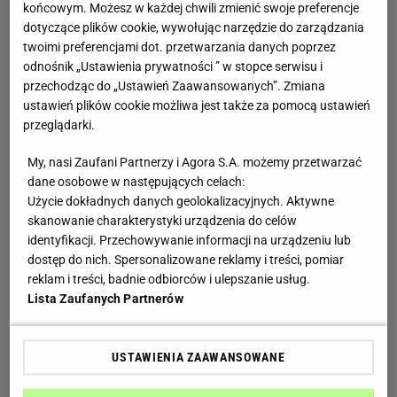
końcowym. Możesz w każdej chwili zmienić swoje preferencje
whenever”, “Objection” oraz “Underneath Your Clothes”. Te
dotyczące plików cookie, wywołując narzędzie do zarządzania
anglojęzyczne utwory przyniosły Shakirze ogromny
twoimi preferencjami dot. przetwarzania danych poprzez
sukces i rzesze wielbicieli w Europie i Stanach
odnośnik „Ustawienia prywatności ” w stopce serwisu i
Zjednoczonych. Kolejne albumy piosenkarki to: “Fijación
przechodząc do „Ustawień Zaawansowanych”. Zmiana
Oral Vol.1” i “Oral Fixation Vol.2” (2005), “She Wolf”
ustawień plików cookie możliwa jest także za pomocą ustawień
przeglądarki.
(2009), “Sale el Sol” (2010), “Shakira” (2014), “El Dorado”
(2017).
My, nasi Zaufani Partnerzy i Agora S.A. możemy przetwarzać
Shakira do dziś odbyła sześć tras koncertowych, podczas
dane osobowe w następujących celach:
jednej z nich zagrała swój pierwszy koncert w Polsce (17
Użycie dokładnych danych geolokalizacyjnych. Aktywne
maja 2011 r.).
skanowanie charakterystyki urządzenia do celów
identyfikacji. Przechowywanie informacji na urządzeniu lub
Shakira brała również udział w kilku produkcjach
dostęp do nich. Spersonalizowane reklamy i treści, pomiar
filmowych: w “El Oasis” jako Luisa Maria (1996), w
reklam i treści, badnie odbiorców i ulepszanie usług.
serialach “Brzydula Betty” (2009) i “Czarodzieje z Waverly
Lista Zaufanych Partnerów
Palace” (2010) wystąpiła gościnnie jako ona sama w
jednym z odcinków, podkładała też głos Gazelle w
USTAWIENIA ZAAWANSOWANE
“Zwierzogrodzie” (2016). Piosenkarka jest wielokrotną
laureatką nagród i wyróżnień: od World Music Award,