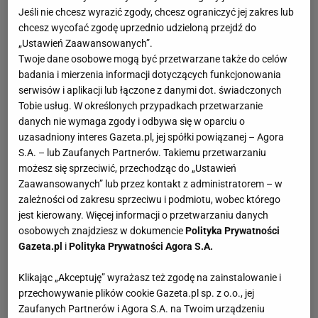
Jeśli nie chcesz wyrazić zgody, chcesz ograniczyć jej zakres lub
młodzieży. W szkole skupiła się na nauce języków obcych
chcesz wycofać zgodę uprzednio udzieloną przejdź do
- włada płynnie hiszpańskim, angielskim, włoskim i
„Ustawień Zaawansowanych”.
portugalskim. Dodatkowo uczyła się śpiewu i tańca
Twoje dane osobowe mogą być przetwarzane także do celów
brzucha.
badania i mierzenia informacji dotyczących funkcjonowania
serwisów i aplikacji lub łączone z danymi dot. świadczonych
Shakira - kariera
Tobie usług. W określonych przypadkach przetwarzanie
danych nie wymaga zgody i odbywa się w oparciu o
Pierwszy swój kontrakt Shakira podpisała z wytwórnią
uzasadniony interes Gazeta.pl, jej spółki powiązanej – Agora
Sony Music Columbia i w 1991 roku wydała debiutancki
S.A. – lub Zaufanych Partnerów. Takiemu przetwarzaniu
album “Magia”. Kolejna płyta - “Peligro” ukazała się dwa
możesz się sprzeciwić, przechodząc do „Ustawień
lata później. Jednak dopiero trzeci album Shakiry,
Zaawansowanych” lub przez kontakt z administratorem – w
zatytułowany “Pies Descalzos” odniósł sukces.”?Dónde
zależności od zakresu sprzeciwu i podmiotu, wobec którego
jest kierowany. Więcej informacji o przetwarzaniu danych
estan los ladrones?” to czwarty album Shakiry (ukazał się
osobowych znajdziesz w dokumencie
Polityka Prywatności
w 1998 roku), umocnił on pozycję piosenkarki na
Gazeta.pl
i
Polityka Prywatności Agora S.A.
hiszpańskojęzycznym rynku muzycznym. Koncert MTV
Unplugged, który nagrała w 1999 roku przyniósł jej
Klikając „Akceptuję” wyrażasz też zgodę na zainstalowanie i
nagrodę Grammy. W 2001 roku Shakira wydała album
przechowywanie plików cookie Gazeta.pl sp. z o.o., jej
Zaufanych Partnerów i Agora S.A. na Twoim urządzeniu
“Laundry Service”, a na nim przeboje “Whenever,