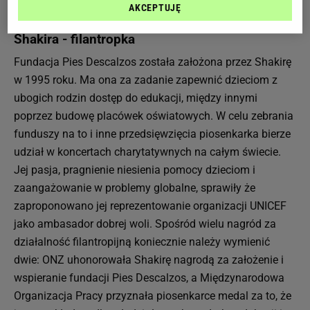
przez American Music Award po Grammy.
AKCEPTUJĘ
Shakira - filantropka
Fundacja Pies Descalzos została założona przez Shakirę
w 1995 roku. Ma ona za zadanie zapewnić dzieciom z
ubogich rodzin dostęp do edukacji, między innymi
poprzez budowę placówek oświatowych. W celu zebrania
funduszy na to i inne przedsięwzięcia piosenkarka bierze
udział w koncertach charytatywnych na całym świecie.
Jej pasja, pragnienie niesienia pomocy dzieciom i
zaangażowanie w problemy globalne, sprawiły że
zaproponowano jej reprezentowanie organizacji UNICEF
jako ambasador dobrej woli. Spośród wielu nagród za
działalność filantropijną koniecznie należy wymienić
dwie: ONZ uhonorowała Shakirę nagrodą za założenie i
wspieranie fundacji Pies Descalzos, a Międzynarodowa
Organizacja Pracy przyznała piosenkarce medal za to, że