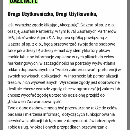
Droga Użytkowniczko, Drogi Użytkowniku,
jeśli wyrazisz zgodę klikając „Akceptuję”, Gazeta.pl sp. z o.o.
oraz jej Zaufani Partnerzy, w tym [
676
] Zaufanych Partnerów
IAB, jak również Agora S.A. będąca spółką powiązaną z
ŻYWNOŚĆ
Gazeta.pl sp. z o.o., będą przetwarzać Twoje dane osobowe
takie jak adresy IP, adresy e-mail czy identyfikatory plików
5 zalet z dodawania nasion chia do posiłków.
cookie lub inne informacje zapisane w tych plikach do celów
Ten superfoods na dobre zagości w twoim
marketingowych, w szczególności na potrzeby wyświetlania
menu
reklam dopasowanych do Twoich zainteresowań i preferencji w
MATERIAŁ PROMOCYJNY PR
swoich serwisach, aplikacjach i w Internecie lub personalizacji
treści w nich wyświetlanych. Wyrażenie zgody jest dobrowolne.
Wartości odżywcze i właściwości lecznicze
Jeśli nie chcesz wyrazić zgody, chcesz ograniczyć jej zakres lub
rodzinek. Czy ta słodka przekąska wspomaga
chcesz wycofać zgodę uprzednio udzieloną przejdź do
odchudzanie?
„Ustawień Zaawansowanych”.
DIETA
JEDZENIE
PRZEKĄSKI
RODZYNKI
ŻYWNOŚĆ
Twoje dane osobowe mogą być przetwarzane także do celów
badania i mierzenia informacji dotyczących funkcjonowania
Polacy stworzyli aplikację, która pozwoli
serwisów i aplikacji lub łączone z danymi dot. świadczonych
zmniejszyć ilość marnowanego jedzenia
Tobie usług. W określonych przypadkach przetwarzanie
APLIKACJA FOODSI
EKOLOGIA
MARNOWANIE JEDZENIA
NEWS