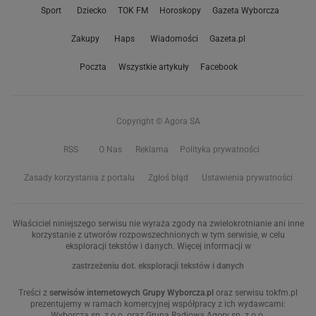
Sport
Dziecko
TOK FM
Horoskopy
Gazeta Wyborcza
Zakupy
Haps
Wiadomości
Gazeta.pl
Poczta
Wszystkie artykuły
Facebook
Copyright © Agora SA
RSS
O Nas
Reklama
Polityka prywatności
Zasady korzystania z portalu
Zgłoś błąd
Ustawienia prywatności
Właściciel niniejszego serwisu nie wyraża zgody na zwielokrotnianie ani inne
korzystanie z utworów rozpowszechnionych w tym serwisie, w celu
eksploracji tekstów i danych. Więcej informacji w
zastrzeżeniu dot. eksploracji tekstów i danych
Treści z
serwisów internetowych Grupy Wyborcza.pl
oraz serwisu tokfm.pl
prezentujemy w ramach komercyjnej współpracy z ich wydawcami:
Wyborcza sp. z o.o. oraz Grupą Radiową Agory sp. z o.o.