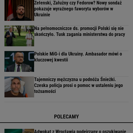
Zełenski, Załużny czy Fedorow? Nowy sondaż
pokazuje wyraźnego faworyta wyborów w
Ukrainie
Na pełnomocniczce ds. promocji Polski się nie
skończyło. Tusk zagania ministerstwa do pracy
Polskie MiG-i dla Ukrainy. Ambasador mówi o
kluczowej kwestii
Tajemniczy mężczyzna u podnóża Śnieżki.
Czeska policja prosi o pomoc w ustaleniu jego
tożsamości
POLECAMY
Adwokat z Wrocławia podejrzany o oszukiwanie