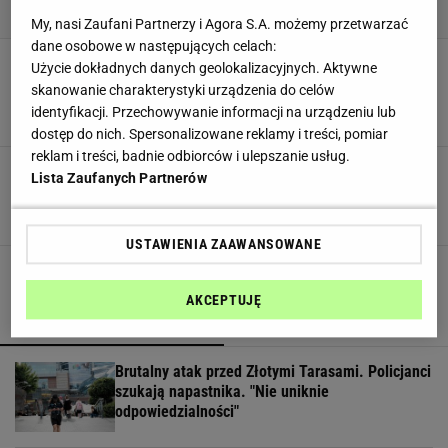
My, nasi Zaufani Partnerzy i Agora S.A. możemy przetwarzać
dane osobowe w następujących celach:
UOKiK porównał produkty spożywcze z Niemiec
Użycie dokładnych danych geolokalizacyjnych. Aktywne
i Polski. 12 z nich różni się między sobą
skanowanie charakterystyki urządzenia do celów
ODŻYWIANIE
POLSKIE PRODUKTY
PRODUKTY SPOŻYWCZE
identyfikacji. Przechowywanie informacji na urządzeniu lub
ZDROWIE
ŻYWNOŚĆ
dostęp do nich. Spersonalizowane reklamy i treści, pomiar
reklam i treści, badnie odbiorców i ulepszanie usług.
TE desery wyglądają zjawiskowo i są zdrowe [5
Lista Zaufanych Partnerów
INSPIRACJI]
DESER
DESERY
DIETA
FITNESS
ŻYWNOŚĆ
USTAWIENIA ZAAWANSOWANE
AKCEPTUJĘ
POPULARNE
NAJNOWSZE
Brutalny atak przed Złotymi Tarasami. Policjanci
szukają napastnika. "Nie uniknie
odpowiedzialności"