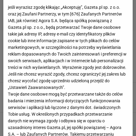
jeśli wyrazisz zgodę klikając „Akceptuję”, Gazeta.pl sp. z o.o.
oraz jej Zaufani Partnerzy, w tym [
676
] Zaufanych Partnerów
IAB, jak również Agora S.A. będąca spółką powiązaną z
Gazeta.pl sp. z o.o., będą przetwarzać Twoje dane osobowe
takie jak adresy IP, adresy e-mail czy identyfikatory plików
cookie lub inne informacje zapisane w tych plikach do celów
ĆWICZENIA NA KLATKĘ PIERSIOWĄ
marketingowych, w szczególności na potrzeby wyświetlania
reklam dopasowanych do Twoich zainteresowań i preferencji w
Ćwiczenia na klatkę piersiową w domu.
swoich serwisach, aplikacjach i w Internecie lub personalizacji
Dlaczego warto ćwiczyć tę partię mięśni?
treści w nich wyświetlanych. Wyrażenie zgody jest dobrowolne.
KLATKA PIERSIOWA
TRENING
ĆWICZENIA
Jeśli nie chcesz wyrazić zgody, chcesz ograniczyć jej zakres lub
ĆWICZENIA NA KLATKĘ PIERSIOWĄ
chcesz wycofać zgodę uprzednio udzieloną przejdź do
„Ustawień Zaawansowanych”.
Jak wyrzeźbić klatkę piersiową?
Twoje dane osobowe mogą być przetwarzane także do celów
DIETA
JAK ROBIĆ
KLATKA PIERSIOWA
MIĘŚNIE
badania i mierzenia informacji dotyczących funkcjonowania
TRENER PERSONALNY
serwisów i aplikacji lub łączone z danymi dot. świadczonych
Tobie usług. W określonych przypadkach przetwarzanie
Ćwiczenia na klatkę piersiową - dla mężczyzn i
danych nie wymaga zgody i odbywa się w oparciu o
dla kobiet
uzasadniony interes Gazeta.pl, jej spółki powiązanej – Agora
PLAN TRENINGOWY
ĆWICZENIA NA KLATKĘ PIERSIOWĄ
S.A. – lub Zaufanych Partnerów. Takiemu przetwarzaniu