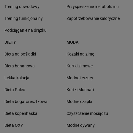
Trening obwodowy
Przyśpieszenie metabolizmu
Trening funkcjonalny
Zapotrzebowanie kaloryczne
Podciąganie na drążku
DIETY
MODA
Dieta na pośladki
Kozaki na zimę
Dieta bananowa
Kurtki zimowe
Lekka kolacja
Modne fryzury
Dieta Paleo
Kurtki Monnari
Dieta bogatoresztkowa
Modne czapki
Dieta kopenhaska
Czyszczenie mosiądzu
Dieta OXY
Modne dywany