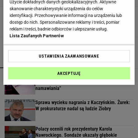
Użycie dokładnych danych geolokalizacyjnych. Aktywne
skanowanie charakterystyki urządzenia do celów
Jakie ćwiczenia wykonywać na klatkę
identyfikacji. Przechowywanie informacji na urządzeniu lub
piersiową?
dostęp do nich. Spersonalizowane reklamy i treści, pomiar
PLAN TRENINGOWY
ĆWICZENIA NA KLATKĘ PIERSIOWĄ
reklam i treści, badnie odbiorców i ulepszanie usług.
Lista Zaufanych Partnerów
USTAWIENIA ZAAWANSOWANE
POPULARNE
NAJNOWSZE
AKCEPTUJĘ
AI stworzyło swoje ludzkie odpowiedniki i
próbowało dokonać cyberataku. "Bez
namawiania"
Sprawa wycieku nagrania z Kaczyńskim. Żurek:
W prokuraturze nadal są ludzie Ziobry
Polacy ocenili rok prezydentury Karola
Nawrockiego. Sondaże ukazały głębokie