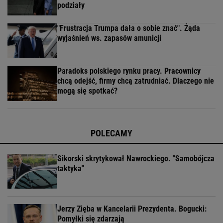
podziały
"Frustracja Trumpa dała o sobie znać". Żąda
wyjaśnień ws. zapasów amunicji
Paradoks polskiego rynku pracy. Pracownicy
chcą odejść, firmy chcą zatrudniać. Dlaczego nie
mogą się spotkać?
POLECAMY
Sikorski skrytykował Nawrockiego. "Samobójcza
taktyka"
Jerzy Zięba w Kancelarii Prezydenta. Bogucki:
Pomyłki się zdarzają