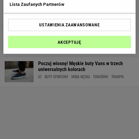
Aktywna wiosna! Plecaki trekkingowe na
Lista Zaufanych Partnerów
krótsze i dłuższe wycieczki
PLECAKI
TREKKING
WIOSNA
USTAWIENIA ZAAWANSOWANE
Profesjonalne buty do biegania dla
wymagających
AKCEPTUJĘ
BUTY DO BIEGANIA
JOGGING
MODA MĘSKA
SALOMON
SPORT
Poczuj wiosnę! Męskie buty Vans w trzech
uniwersalnych kolorach
AT
BUTY SPORTOWE
MODA MĘSKA
TENISÓWKI
TRAMPKI