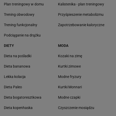
Plan treningowy w domu
Kalistenika - plan treningowy
Trening obwodowy
Przyśpieszenie metabolizmu
Trening funkcjonalny
Zapotrzebowanie kaloryczne
Podciąganie na drążku
DIETY
MODA
Dieta na pośladki
Kozaki na zimę
Dieta bananowa
Kurtki zimowe
Lekka kolacja
Modne fryzury
Dieta Paleo
Kurtki Monnari
Dieta bogatoresztkowa
Modne czapki
Dieta kopenhaska
Czyszczenie mosiądzu