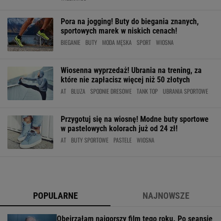
Pora na jogging! Buty do biegania znanych,
sportowych marek w niskich cenach!
BIEGANIE
BUTY
MODA MĘSKA
SPORT
WIOSNA
Wiosenna wyprzedaż! Ubrania na trening, za
które nie zapłacisz więcej niż 50 złotych
AT
BLUZA
SPODNIE DRESOWE
TANK TOP
UBRANIA SPORTOWE
Przygotuj się na wiosnę! Modne buty sportowe
w pastelowych kolorach już od 24 zł!
AT
BUTY SPORTOWE
PASTELE
WIOSNA
POPULARNE
NAJNOWSZE
Obejrzałam najgorszy film tego roku. Po seansie