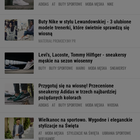
ADIDAS
AT
BUTY SPORTOWE
MODA MĘSKA
NIKE
Buty Nike w stylu Lewandowskiej - 3 ulubione
modele trenerki, które świetnie sprawdzą się
wiosną
MATERIAŁ PROMOCYJNY PR
Levi's, Lacoste, Tommy Hilfiger - sneakersy
męskie na sezon wiosenny
BUTY
BUTY SPORTOWE
MARKI
MODA MĘSKA
SNEAKERSY
Przygotuj się na wiosnę! Przecenione
sneakersy Adidas w trzech najbardziej
pożądanych kolorach
ADIDAS
AT
BUTY SPORTOWE
MODA MĘSKA
WIOSNA
Wielkanoc na sportowo. Wygodne i eleganckie
stylizacje na Święta
AT
MODA MĘSKA
STYLIZACJE NA ŚWIĘTA
UBRANIA SPORTOWE
WIELKANOC