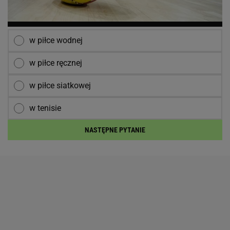
w piłce wodnej
w piłce ręcznej
w piłce siatkowej
w tenisie
NASTĘPNE PYTANIE