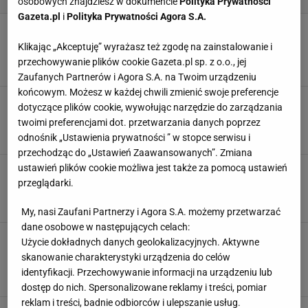
osobowych znajdziesz w dokumencie
Polityka Prywatności
Gazeta.pl
i
Polityka Prywatności Agora S.A.
Przepis na zdrową sałatkę wiosenną z sosem z
suszonych moreli. Potrawa kusi nie tylko
Klikając „Akceptuję” wyrażasz też zgodę na zainstalowanie i
smakiem, ale też wyglądem
przechowywanie plików cookie Gazeta.pl sp. z o.o., jej
MATERIAŁ PROMOCYJNY PR
Zaufanych Partnerów i Agora S.A. na Twoim urządzeniu
końcowym. Możesz w każdej chwili zmienić swoje preferencje
Niezbędnik rowerzysty. 3 rzeczy, które
dotyczące plików cookie, wywołując narzędzie do zarządzania
przydadzą się podczas wycieczki
twoimi preferencjami dot. przetwarzania danych poprzez
AKCESORIA ROWEROWE
ROWER
WIOSNA
odnośnik „Ustawienia prywatności ” w stopce serwisu i
przechodząc do „Ustawień Zaawansowanych”. Zmiana
ustawień plików cookie możliwa jest także za pomocą ustawień
Lekkie buty outdoorowe marki Salomon idealne
na sezon wiosenno-letni
przeglądarki.
BUTY
DAMSKIE
MODA MĘSKA
OUTDOOR
SALOMON
My, nasi Zaufani Partnerzy i Agora S.A. możemy przetwarzać
dane osobowe w następujących celach:
Sneakersy New Balance w trzech najbardziej
Użycie dokładnych danych geolokalizacyjnych. Aktywne
pożądanych kolorach sezonu
skanowanie charakterystyki urządzenia do celów
BUTY SPORTOWE
MODA MĘSKA
NEW BALANCE
SNEAKERSY
identyfikacji. Przechowywanie informacji na urządzeniu lub
WIOSNA
dostęp do nich. Spersonalizowane reklamy i treści, pomiar
reklam i treści, badnie odbiorców i ulepszanie usług.