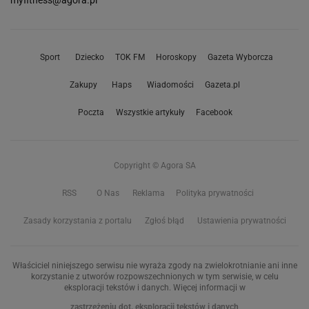
myfitness@agora.pl
Sport
Dziecko
TOK FM
Horoskopy
Gazeta Wyborcza
Zakupy
Haps
Wiadomości
Gazeta.pl
Poczta
Wszystkie artykuły
Facebook
Copyright © Agora SA
RSS
O Nas
Reklama
Polityka prywatności
Zasady korzystania z portalu
Zgłoś błąd
Ustawienia prywatności
Właściciel niniejszego serwisu nie wyraża zgody na zwielokrotnianie ani inne
korzystanie z utworów rozpowszechnionych w tym serwisie, w celu
eksploracji tekstów i danych. Więcej informacji w
zastrzeżeniu dot. eksploracji tekstów i danych