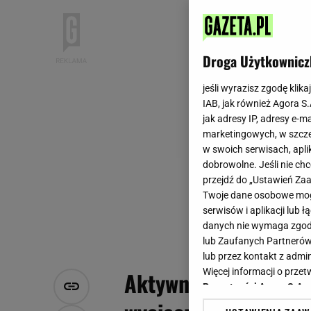
Droga Użytkownicz
jeśli wyrazisz zgodę klika
IAB, jak również Agora S
jak adresy IP, adresy e-m
marketingowych, w szcze
w swoich serwisach, aplik
dobrowolne. Jeśli nie ch
przejdź do „Ustawień Z
Twoje dane osobowe mogą
serwisów i aplikacji lub
danych nie wymaga zgody 
lub Zaufanych Partnerów
lub przez kontakt z admi
Więcej informacji o prz
Aktywna wiosna! Plec
Prywatności Agora S.A.