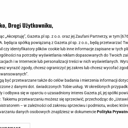
ko, Drogi Użytkowniku,
jąc „Akceptuję”, Gazeta.pl sp. z o.o. oraz jej Zaufani Partnerzy, w tym [
67
.A. będąca spółką powiązaną z Gazeta.pl sp. z o.o., będą przetwarzać T
ail czy identyfikatory plików cookie lub inne informacje zapisane w tych p
gólności na potrzeby wyświetlania reklam dopasowanych do Twoich zain
acjach i w Internecie lub personalizacji treści w nich wyświetlanych. Wyr
cesz wyrazić zgody, chcesz ograniczyć jej zakres lub chcesz wycofać zgo
aawansowanych”.
 być przetwarzane także do celów badania i mierzenia informacji dot
 łączone z danymi dot. świadczonych Tobie usług. W określonych przypad
i odbywa się w oparciu o uzasadniony interes Gazeta.pl, jej spółki powi
. Takiemu przetwarzaniu możesz się sprzeciwić, przechodząc do „Ust
nistratorem – w zależności od zakresu sprzeciwu i podmiotu, wobec które
etwarzaniu danych osobowych znajdziesz w dokumencie
Polityka Prywatn
aki trekkingowe na krótsze i dłuż