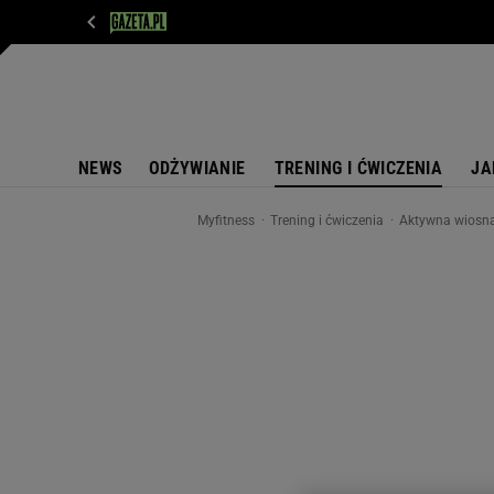
WIADOMOŚCI
NEXT
SPORT
PLOTEK
D
NEWS
ODŻYWIANIE
TRENING I ĆWICZENIA
JA
Myfitness
Trening i ćwiczenia
Aktywna wiosna!