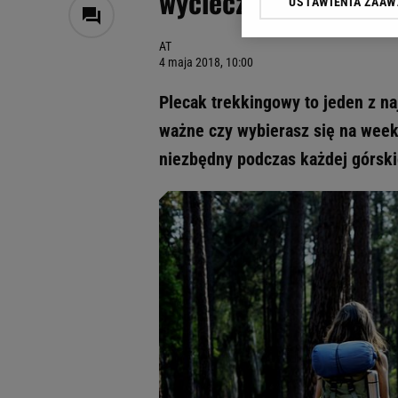
wycieczki
USTAWIENIA ZAA
Klikając „Akceptuję” wyra
Zaufanych Partnerów i A
AT
dotyczące plików cookie,
4 maja 2018, 10:00
odnośnik „Ustawienia pr
plików cookie możliwa je
Plecak trekkingowy to jeden z n
My, nasi Zaufani Partne
ważne czy wybierasz się na week
Użycie dokładnych danych
niezbędny podczas każdej górski
Przechowywanie informacji
badnie odbiorców i uleps