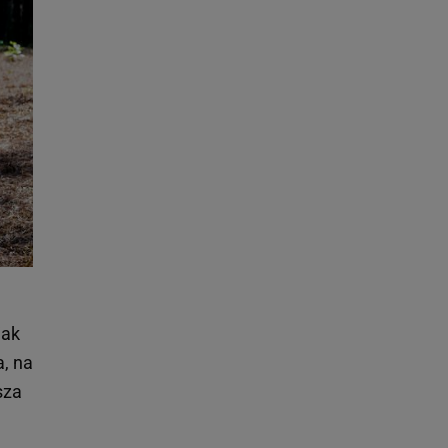
jak
a, na
sza