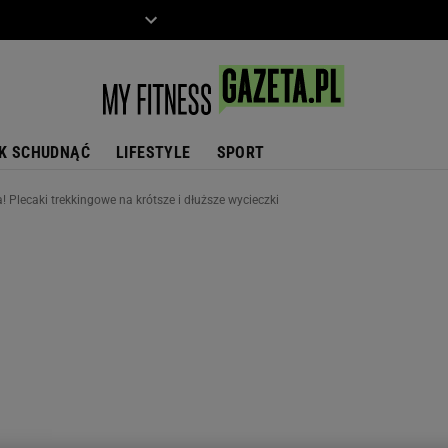
ZIECKO
MOTO
K SCHUDNĄĆ
LIFESTYLE
SPORT
 Plecaki trekkingowe na krótsze i dłuższe wycieczki