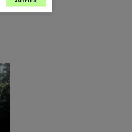
AKCEPTUJĘ
l sp. z o.o., jej
ić swoje preferencje
arzania danych poprzez
ych”. Zmiana ustawień
ach:
 celów identyfikacji.
omiar reklam i treści,