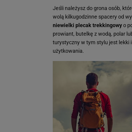
Jeśli należysz do grona osób, któ
wolą kilkugodzinne spacery od w
niewielki plecak trekkingowy
o po
prowiant, butelkę z wodą, polar lu
turystyczny w tym stylu jest lekki
użytkowania.