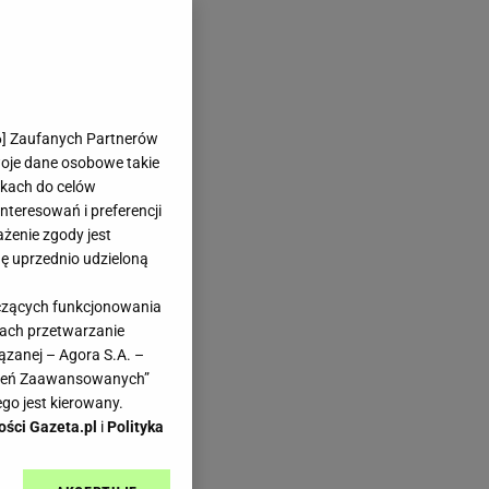
6
] Zaufanych Partnerów
woje dane osobowe takie
likach do celów
teresowań i preferencji
ażenie zgody jest
dę uprzednio udzieloną
yczących funkcjonowania
kach przetwarzanie
ązanej – Agora S.A. –
awień Zaawansowanych”
go jest kierowany.
ości Gazeta.pl
i
Polityka
sze