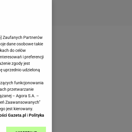
6
] Zaufanych Partnerów
woje dane osobowe takie
likach do celów
teresowań i preferencji
ażenie zgody jest
dę uprzednio udzieloną
yczących funkcjonowania
kach przetwarzanie
ązanej – Agora S.A. –
awień Zaawansowanych”
go jest kierowany.
ości Gazeta.pl
i
Polityka