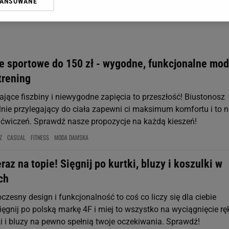
WANSOWANE
żasz też zgodę na zainstalowanie i przechowywanie plików cookie Gazeta.p
gora S.A. na Twoim urządzeniu końcowym. Możesz w każdej chwili zmien
 wywołując narzędzie do zarządzania twoimi preferencjami dot. przetw
ywatności ” w stopce serwisu i przechodząc do „Ustawień Zaawansowan
st także za pomocą ustawień przeglądarki.
e sportowe do 150 zł - wygodne, funkcjonalne mod
rzy i Agora S.A. możemy przetwarzać dane osobowe w następujących cel
trening
 geolokalizacyjnych. Aktywne skanowanie charakterystyki urządzenia do
 na urządzeniu lub dostęp do nich. Spersonalizowane reklamy i treści, p
ające fiszbiny i niewygodne zapięcia to przeszłość! Biustonosz
zanie usług.
Lista Zaufanych Partnerów
lnie przylegający do ciała zapewni ci maksimum komfortu i to n
 ćwiczeń. Sprawdź nasze propozycje na każdą kieszeń!
Z
CASUAL
FITNESS
MODA DAMSKA
raz na topie! Sięgnij po kurtki, bluzy i koszulki w
ch
esny design i funkcjonalność to coś co liczy się dla ciebie
ięgnij po polską markę 4F i miej to wszystko na wyciągnięcie ręk
ki i bluzy na pewno spełnią twoje oczekiwania. Sprawdź!