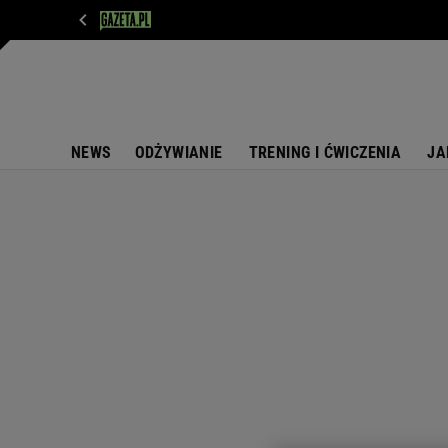
WIADOMOŚCI
NEXT
SPORT
PLOTEK
D
NEWS
ODŻYWIANIE
TRENING I ĆWICZENIA
JA