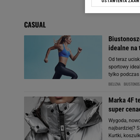
USTAWIENIA ZAA
Klikając „Akceptuję” wyra
Zaufanych Partnerów i A
dotyczące plików cookie,
CASUAL
odnośnik „Ustawienia pr
plików cookie możliwa je
Biustonosz
My, nasi Zaufani Partne
idealne na 
Użycie dokładnych danych
Przechowywanie informacji
Od teraz ucisk
badnie odbiorców i uleps
sportowy idea
tylko podczas
BIELIZNA
BIUSTONOS
Marka 4F te
super cena
Wygoda, nowocz
najbardziej? S
Kurtki, koszul