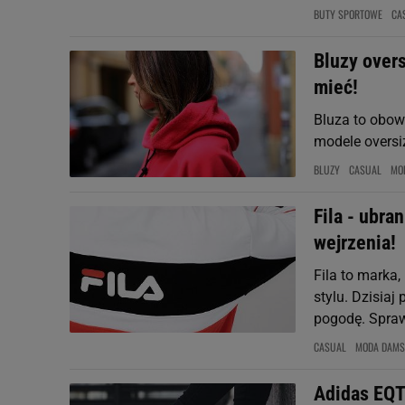
BUTY SPORTOWE
CA
Bluzy over
mieć!
Bluza to obow
modele oversi
BLUZY
CASUAL
MO
Fila - ubra
wejrzenia!
Fila to marka,
stylu. Dzisia
pogodę. Spra
CASUAL
MODA DAMS
Adidas EQT