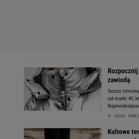
Rozpocznij 
zawiodą
Sezon zimowy c
od marki 4F, 
Najmodniejsze
4F
CASUAL
MODA 
Kultowe te