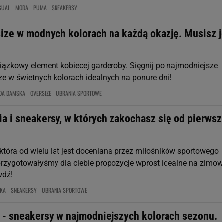
SUAL
MODA
PUMA
SNEAKERSY
size w modnych kolorach na każdą okazję. Musisz j
iązkowy element kobiecej garderoby. Sięgnij po najmodniejsze
ze w świetnych kolorach idealnych na ponure dni!
DA DAMSKA
OVERSIZE
UBRANIA SPORTOWE
nia i sneakersy, w których zakochasz się od pierws
 która od wielu lat jest doceniana przez miłośników sportowego
j przygotowałyśmy dla ciebie propozycje wprost idealne na zimo
wdź!
KA
SNEAKERSY
UBRANIA SPORTOWE
 - sneakersy w najmodniejszych kolorach sezonu.