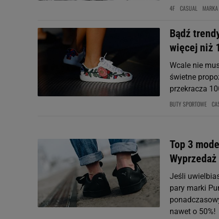
4F
CASUAL
MARKA
Bądź trend
więcej niż 
Wcale nie mus
świetne propo
przekracza 10
BUTY SPORTOWE
CA
Top 3 mode
Wyprzedaż 
Jeśli uwielbia
pary marki Pum
ponadczasowyc
nawet o 50%!