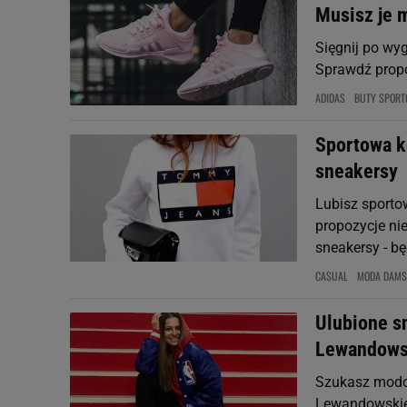
Musisz je 
Sięgnij po wy
Sprawdź propo
ADIDAS
BUTY SPOR
Sportowa k
sneakersy
Lubisz sporto
propozycje nie
sneakersy - b
CASUAL
MODA DAMS
Ulubione sn
Lewandows
Szukasz modow
Lewandowskiej,