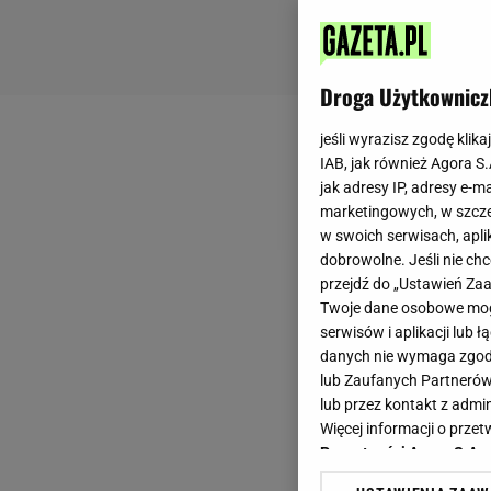
Droga Użytkownicz
jeśli wyrazisz zgodę klika
IAB, jak również Agora S
jak adresy IP, adresy e-m
marketingowych, w szcze
w swoich serwisach, aplik
dobrowolne. Jeśli nie ch
przejdź do „Ustawień Z
Twoje dane osobowe mogą
serwisów i aplikacji lub
danych nie wymaga zgody 
lub Zaufanych Partnerów
lub przez kontakt z admi
Więcej informacji o prz
Prywatności Agora S.A.