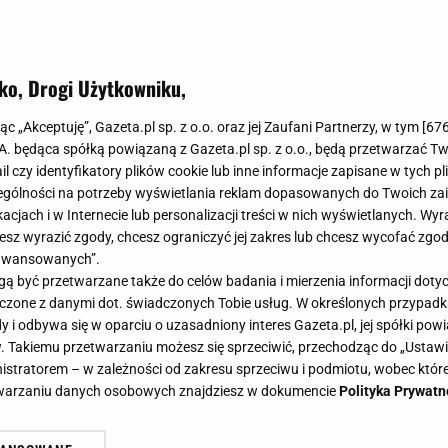
ko, Drogi Użytkowniku,
jąc „Akceptuję”, Gazeta.pl sp. z o.o. oraz jej Zaufani Partnerzy, w tym [
67
.A. będąca spółką powiązaną z Gazeta.pl sp. z o.o., będą przetwarzać T
ail czy identyfikatory plików cookie lub inne informacje zapisane w tych p
gólności na potrzeby wyświetlania reklam dopasowanych do Twoich zain
acjach i w Internecie lub personalizacji treści w nich wyświetlanych. Wyr
cesz wyrazić zgody, chcesz ograniczyć jej zakres lub chcesz wycofać zgo
aawansowanych”.
 być przetwarzane także do celów badania i mierzenia informacji dot
 łączone z danymi dot. świadczonych Tobie usług. W określonych przypad
i odbywa się w oparciu o uzasadniony interes Gazeta.pl, jej spółki powi
. Takiemu przetwarzaniu możesz się sprzeciwić, przechodząc do „Ust
nistratorem – w zależności od zakresu sprzeciwu i podmiotu, wobec które
etwarzaniu danych osobowych znajdziesz w dokumencie
Polityka Prywatn