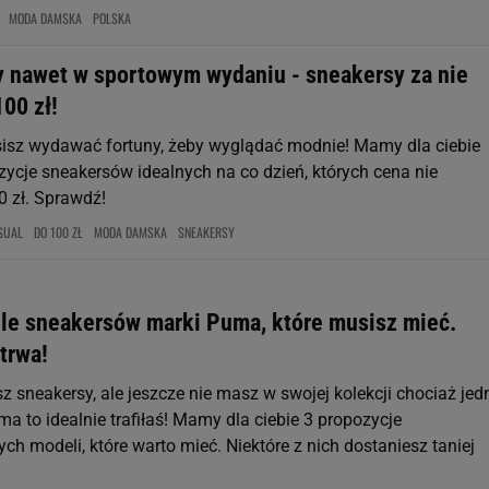
MODA DAMSKA
POLSKA
y nawet w sportowym wydaniu - sneakersy za nie
100 zł!
isz wydawać fortuny, żeby wyglądać modnie! Mamy dla ciebie
zycje sneakersów idealnych na co dzień, których cena nie
0 zł. Sprawdź!
SUAL
DO 100 ZŁ
MODA DAMSKA
SNEAKERSY
le sneakersów marki Puma, które musisz mieć.
trwa!
sz sneakersy, ale jeszcze nie masz w swojej kolekcji chociaż jed
a to idealnie trafiłaś! Mamy dla ciebie 3 propozycje
h modeli, które warto mieć. Niektóre z nich dostaniesz taniej