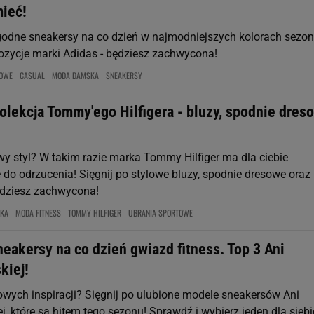
mieć!
godne sneakersy na co dzień w najmodniejszych kolorach sezon
zycje marki Adidas - będziesz zachwycona!
TOWE
CASUAL
MODA DAMSKA
SNEAKERSY
olekcja Tommy'ego Hilfigera - bluzy, spodnie dres
wy styl? W takim razie marka Tommy Hilfiger ma dla ciebie
 do odrzucenia! Sięgnij po stylowe bluzy, spodnie dresowe oraz
ędziesz zachwycona!
KA
MODA FITNESS
TOMMY HILFIGER
UBRANIA SPORTOWE
eakersy na co dzień gwiazd fitness. Top 3 Ani
kiej!
ych inspiracji? Sięgnij po ulubione modele sneakersów Ani
 które są hitem tego sezonu! Sprawdź i wybierz jeden dla siebi