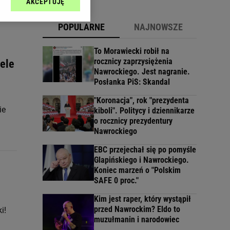
AKCEPTUJĘ
l sp. z o.o., jej
ić swoje preferencje
POPULARNE
NAJNOWSZE
arzania danych poprzez
ych”. Zmiana ustawień
To Morawiecki robił na
rocznicy zaprzysiężenia
ele
Nawrockiego. Jest nagranie.
ach:
Posłanka PiS: Skandal
 celów identyfikacji.
omiar reklam i treści,
"Koronacja", rok "prezydenta
ie
kiboli". Politycy i dziennikarze
o rocznicy prezydentury
Nawrockiego
EBC przejechał się po pomyśle
Glapińskiego i Nawrockiego.
Koniec marzeń o "Polskim
SAFE 0 proc."
Kim jest raper, który wystąpił
przed Nawrockim? Eldo to
i!
muzułmanin i narodowiec