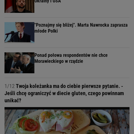
Ukrainy i USA
"Poznajmy się bliżej". Marta Nawrocka zaprasza
młode Polki
Ponad połowa respondentów nie chce
Morawieckiego w rządzie
1/12
Twoja koleżanka ma do ciebie pierwsze pytanie. -
Jeśli chcę ograniczyć w diecie gluten, czego powinnam
unikać?