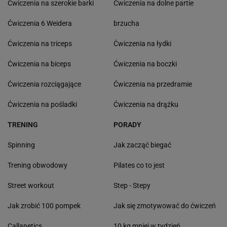
Ćwiczenia na szerokie barki
Ćwiczenia na dolne partie
Ćwiczenia 6 Weidera
brzucha
Ćwiczenia na triceps
Ćwiczenia na łydki
Ćwiczenia na biceps
Ćwiczenia na boczki
Ćwiczenia rozciągające
Ćwiczenia na przedramie
Ćwiczenia na pośladki
Ćwiczenia na drążku
TRENING
PORADY
Spinning
Jak zacząć biegać
Trening obwodowy
Pilates co to jest
Street workout
Step - Stepy
Jak zrobić 100 pompek
Jak się zmotywować do ćwiczeń
Callanetics
10 kg mniej w tydzień