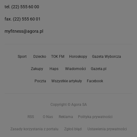
tel. (22) 555 60 00
fax. (22) 555 60 01
myfitness@agora.pl
Sport
Dziecko
TOK FM
Horoskopy
Gazeta Wyborcza
Zakupy
Haps
Wiadomości
Gazeta.pl
Poczta
Wszystkie artykuły
Facebook
Copyright © Agora SA
RSS
O Nas
Reklama
Polityka prywatności
Zasady korzystania z portalu
Zgłoś błąd
Ustawienia prywatności