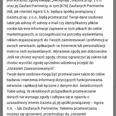
jeśli wyrazisz zgodę klikając „Akceptuję”, Gazeta.pl sp. z o.o.
Niebieskie
oraz jej Zaufani Partnerzy, w tym [
676
] Zaufanych Partnerów
IAB, jak również Agora S.A. będąca spółką powiązaną z
Noszenie
szpilek
całymi dniami jeszcze nikomu nie
Gazeta.pl sp. z o.o., będą przetwarzać Twoje dane osobowe
wyszło na dobre. Ale co tu zrobić, jeśli chcesz
takie jak adresy IP, adresy e-mail czy identyfikatory plików
cookie lub inne informacje zapisane w tych plikach do celów
wyglądać stylowo i elegancko? Rozwiązanie jest
marketingowych, w szczególności na potrzeby wyświetlania
proste. Postaw na
sneakersy
, które emanują
reklam dopasowanych do Twoich zainteresowań i preferencji w
dziewczęcym wdziękiem i lekkością. W tym sezonie
swoich serwisach, aplikacjach i w Internecie lub personalizacji
treści w nich wyświetlanych. Wyrażenie zgody jest dobrowolne.
zdecydowanie rządzą pastele, dlatego postaw na
Jeśli nie chcesz wyrazić zgody, chcesz ograniczyć jej zakres lub
buty
właśnie w takich barwach. Delikatny błękit lub
chcesz wycofać zgodę uprzednio udzieloną przejdź do
odcień 'baby blue' idealnie podkreśli twoją każdą
„Ustawień Zaawansowanych”.
Twoje dane osobowe mogą być przetwarzane także do celów
stylizację.
badania i mierzenia informacji dotyczących funkcjonowania
serwisów i aplikacji lub łączone z danymi dot. świadczonych
Tobie usług. W określonych przypadkach przetwarzanie
danych nie wymaga zgody i odbywa się w oparciu o
uzasadniony interes Gazeta.pl, jej spółki powiązanej – Agora
S.A. – lub Zaufanych Partnerów. Takiemu przetwarzaniu
możesz się sprzeciwić, przechodząc do „Ustawień