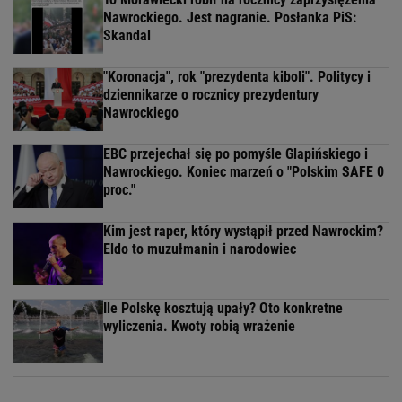
Nawrockiego. Jest nagranie. Posłanka PiS:
Skandal
"Koronacja", rok "prezydenta kiboli". Politycy i
dziennikarze o rocznicy prezydentury
Nawrockiego
EBC przejechał się po pomyśle Glapińskiego i
Nawrockiego. Koniec marzeń o "Polskim SAFE 0
proc."
Kim jest raper, który wystąpił przed Nawrockim?
Eldo to muzułmanin i narodowiec
Ile Polskę kosztują upały? Oto konkretne
wyliczenia. Kwoty robią wrażenie