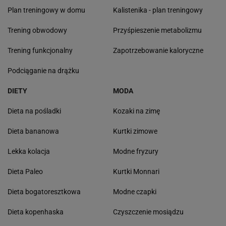
Plan treningowy w domu
Kalistenika - plan treningowy
Trening obwodowy
Przyśpieszenie metabolizmu
Trening funkcjonalny
Zapotrzebowanie kaloryczne
Podciąganie na drążku
DIETY
MODA
Dieta na pośladki
Kozaki na zimę
Dieta bananowa
Kurtki zimowe
Lekka kolacja
Modne fryzury
Dieta Paleo
Kurtki Monnari
Dieta bogatoresztkowa
Modne czapki
Dieta kopenhaska
Czyszczenie mosiądzu