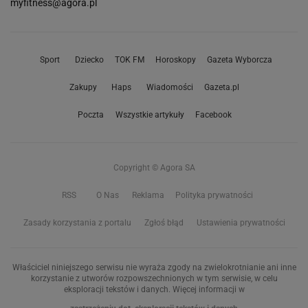
myfitness@agora.pl
Sport
Dziecko
TOK FM
Horoskopy
Gazeta Wyborcza
Zakupy
Haps
Wiadomości
Gazeta.pl
Poczta
Wszystkie artykuły
Facebook
Copyright © Agora SA
RSS
O Nas
Reklama
Polityka prywatności
Zasady korzystania z portalu
Zgłoś błąd
Ustawienia prywatności
Właściciel niniejszego serwisu nie wyraża zgody na zwielokrotnianie ani inne
korzystanie z utworów rozpowszechnionych w tym serwisie, w celu
eksploracji tekstów i danych. Więcej informacji w