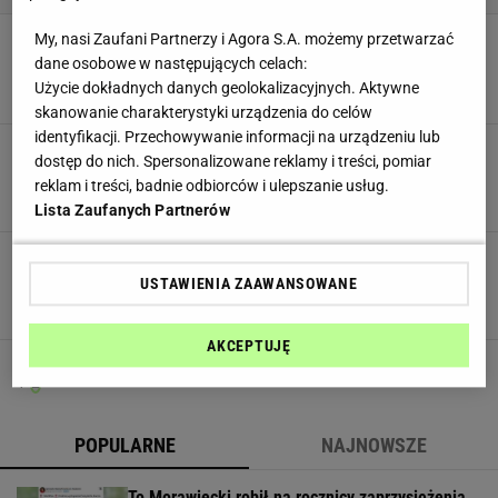
Brakuje ci motywacji do ćwiczeń? Zobacz tylko
My, nasi Zaufani Partnerzy i Agora S.A. możemy przetwarzać
TE zdjęcia Sylwii Szostak!
dane osobowe w następujących celach:
FITNESS
SYLWIA SZOSTAK
TRENERKA
TRENING
ĆWICZENIA
Użycie dokładnych danych geolokalizacyjnych. Aktywne
skanowanie charakterystyki urządzenia do celów
identyfikacji. Przechowywanie informacji na urządzeniu lub
Sylwia Szostak. Modelka, trenerka personalna i
dostęp do nich. Spersonalizowane reklamy i treści, pomiar
guru fitness
reklam i treści, badnie odbiorców i ulepszanie usług.
MATERIAŁ PROMOCYJNY PR
Lista Zaufanych Partnerów
Sylwia Szostak. Potężna dawka motywacji z
Facebooka
USTAWIENIA ZAAWANSOWANE
MATERIAŁ PROMOCYJNY PR
AKCEPTUJĘ
1
2
POPULARNE
NAJNOWSZE
To Morawiecki robił na rocznicy zaprzysiężenia