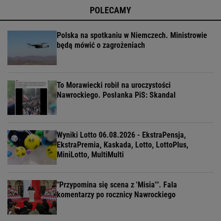
POLECAMY
Polska na spotkaniu w Niemczech. Ministrowie
będą mówić o zagrożeniach
To Morawiecki robił na uroczystości
Nawrockiego. Posłanka PiS: Skandal
Wyniki Lotto 06.08.2026 - EkstraPensja,
EkstraPremia, Kaskada, Lotto, LottoPlus,
MiniLotto, MultiMulti
"Przypomina się scena z 'Misia'". Fala
komentarzy po rocznicy Nawrockiego