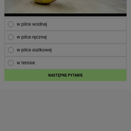
w piłce wodnej
w piłce ręcznej
w piłce siatkowej
w tenisie
NASTĘPNE PYTANIE