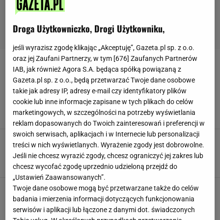
Droga Użytkowniczko, Drogi Użytkowniku,
jeśli wyrazisz zgodę klikając „Akceptuję”, Gazeta.pl sp. z o.o.
oraz jej Zaufani Partnerzy, w tym [
676
] Zaufanych Partnerów
SYLWIA SZOSTAK
IAB, jak również Agora S.A. będąca spółką powiązaną z
Gazeta.pl sp. z o.o., będą przetwarzać Twoje dane osobowe
Szybki, ale skuteczny trening pleców z Sylwią
takie jak adresy IP, adresy e-mail czy identyfikatory plików
Szostak!
cookie lub inne informacje zapisane w tych plikach do celów
CIAŁO
FITNESS
SYLWIA SZOSTAK
URODA
ZDROWIE
marketingowych, w szczególności na potrzeby wyświetlania
reklam dopasowanych do Twoich zainteresowań i preferencji w
swoich serwisach, aplikacjach i w Internecie lub personalizacji
Cardio vs. siłownia. To zdjęcie Sylwii Szostak
treści w nich wyświetlanych. Wyrażenie zgody jest dobrowolne.
mówi WSZYSTKO!
Jeśli nie chcesz wyrazić zgody, chcesz ograniczyć jej zakres lub
CIAŁO
FITNESS
SYLWETKA
SYLWIA SZOSTAK
TRENING
chcesz wycofać zgodę uprzednio udzieloną przejdź do
„Ustawień Zaawansowanych”.
Jak się zmotywować do ćwiczeń i wytrwać?
Twoje dane osobowe mogą być przetwarzane także do celów
Podpowiada Sylwia Szostak!
badania i mierzenia informacji dotyczących funkcjonowania
FITNESS
INSTAGRAM
SYLWIA SZOSTAK
TRENING
URODA
serwisów i aplikacji lub łączone z danymi dot. świadczonych