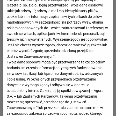
Imię I nazwisko:
Robyn Rihanna Fenty
Gazeta.pl sp. z o.o., będą przetwarzać Twoje dane osobowe
Pseudonim:
Rihanna
takie jak adresy IP, adresy e-mail czy identyfikatory plików
Data I miejsce urodzenia:
20 lutego 1988 r., Saint
cookie lub inne informacje zapisane w tych plikach do celów
Michael
marketingowych, w szczególności na potrzeby wyświetlania
Wzrost:
173 cm
reklam dopasowanych do Twoich zainteresowań i preferencji w
swoich serwisach, aplikacjach i w Internecie lub personalizacji
treści w nich wyświetlanych. Wyrażenie zgody jest dobrowolne.
Rihanna – pochodząca z Barbadosu wokalistka. Karierę
Jeśli nie chcesz wyrazić zgody, chcesz ograniczyć jej zakres lub
rozpoczęła w 2005 r., kiedy ukazał się jej pierwszy album
chcesz wycofać zgodę uprzednio udzieloną przejdź do
“Music of the Sun”. Prawdziwą popularność zdobyła
„Ustawień Zaawansowanych”.
jednak po tym, jak światło dzienne ujrzał singiel
Twoje dane osobowe mogą być przetwarzane także do celów
“Umbrella”, w którym wystąpił raper Jay-Z. Od tamtego
badania i mierzenia informacji dotyczących funkcjonowania
serwisów i aplikacji lub łączone z danymi dot. świadczonych
czasu Rihanna jest jedną z najbardziej znanych I
Tobie usług. W określonych przypadkach przetwarzanie
cenionych wokalistek na świecie. Pojawiła się też w
danych nie wymaga zgody i odbywa się w oparciu o
filmach (m.in. “Battleship. Bitwa o Ziemię”). Rihanna
uzasadniony interes Gazeta.pl, jej spółki powiązanej – Agora
wystąpiła w reklamach wielu marek, m.in. Diora czy River
S.A. – lub Zaufanych Partnerów. Takiemu przetwarzaniu
Island. Założyła własną markę kosmetyków o nazwie
możesz się sprzeciwić, przechodząc do „Ustawień
Fenty beauty. Rihanna przez wiele lat mogła pochwalić
Zaawansowanych” lub przez kontakt z administratorem – w
zależności od zakresu sprzeciwu i podmiotu, wobec którego
się nienaganną sylwetką, którą udawało jej się