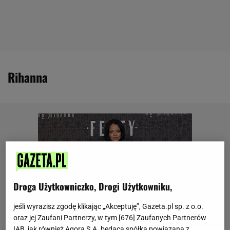
Rihanna
Droga Użytkowniczko, Drogi Użytkowniku,
jeśli wyrazisz zgodę klikając „Akceptuję”, Gazeta.pl sp. z o.o.
oraz jej Zaufani Partnerzy, w tym [
676
] Zaufanych Partnerów
IAB, jak również Agora S.A. będąca spółką powiązaną z