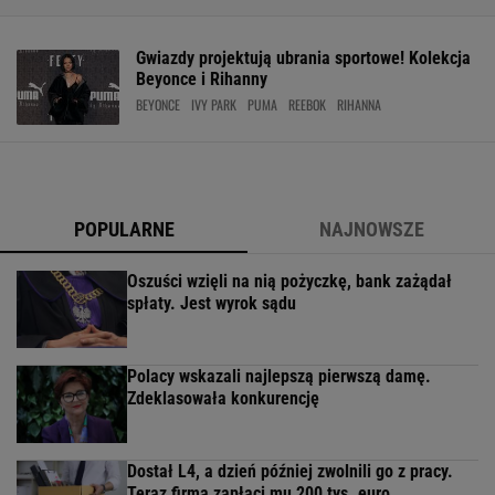
Gwiazdy projektują ubrania sportowe! Kolekcja
Beyonce i Rihanny
BEYONCE
IVY PARK
PUMA
REEBOK
RIHANNA
POPULARNE
NAJNOWSZE
Oszuści wzięli na nią pożyczkę, bank zażądał
spłaty. Jest wyrok sądu
Polacy wskazali najlepszą pierwszą damę.
Zdeklasowała konkurencję
Dostał L4, a dzień później zwolnili go z pracy.
Teraz firma zapłaci mu 200 tys. euro