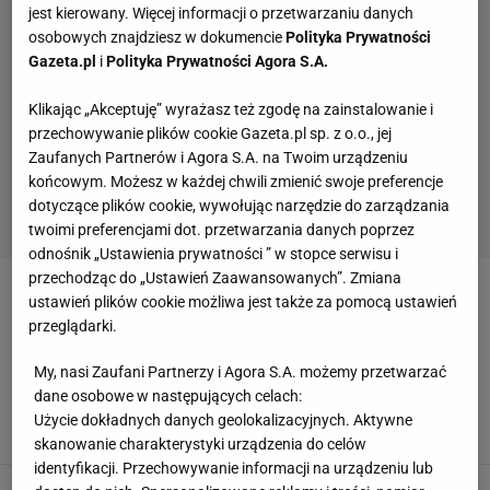
jest kierowany. Więcej informacji o przetwarzaniu danych
utrzymywać dzięki diecie I regularnym treningom pod
osobowych znajdziesz w dokumencie
Polityka Prywatności
okiem osobistego trenera. W ostatnich latach gwiazda
Gazeta.pl
i
Polityka Prywatności Agora S.A.
jednak mocno przytyła, co jest szeroko komentowane w
mediach. Pojawiły się pogłoski, iż piosenkarka utyła tak
Klikając „Akceptuję” wyrażasz też zgodę na zainstalowanie i
przechowywanie plików cookie Gazeta.pl sp. z o.o., jej
bardzo, ponieważ pali dużo marihuany, po której ma
Zaufanych Partnerów i Agora S.A. na Twoim urządzeniu
wilczy apetyt.
końcowym. Możesz w każdej chwili zmienić swoje preferencje
dotyczące plików cookie, wywołując narzędzie do zarządzania
ZOBACZ TEŻ:
Jennifer Lopez
Beyonce
twoimi preferencjami dot. przetwarzania danych poprzez
odnośnik „Ustawienia prywatności ” w stopce serwisu i
przechodząc do „Ustawień Zaawansowanych”. Zmiana
RIHANNA
ustawień plików cookie możliwa jest także za pomocą ustawień
przeglądarki.
Trener Jennifer Aniston i Rihanny zdradził
szczegóły ich treningu. Już wiemy, czemu
My, nasi Zaufani Partnerzy i Agora S.A. możemy przetwarzać
aktorka zawdzięcza piękną sylwetkę. Jej dieta
dane osobowe w następujących celach:
nie wydaje się trudna
Użycie dokładnych danych geolokalizacyjnych. Aktywne
MATERIAŁ PROMOCYJNY PR
skanowanie charakterystyki urządzenia do celów
identyfikacji. Przechowywanie informacji na urządzeniu lub
Rihanna zaskakuje swoją figurą. Czy