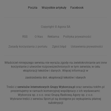
Poczta
Wszystkie artykuły
Facebook
Copyright © Agora SA
RSS
O Nas
Reklama
Polityka prywatności
Zasady korzystania z portalu
Zgłoś błąd
Ustawienia prywatności
Właściciel niniejszego serwisu nie wyraża zgody na zwielokrotnianie ani inne
korzystanie z utworów rozpowszechnionych w tym serwisie, w celu
eksploracji tekstów i danych. Więcej informacji w
zastrzeżeniu dot. eksploracji tekstów i danych
Treści z
serwisów internetowych Grupy Wyborcza.pl
oraz serwisu tokfm.pl
prezentujemy w ramach komercyjnej współpracy z ich wydawcami:
Wyborcza sp. z o.o. oraz Grupą Radiową Agory sp. z o.o.
Wybrane treści z serwisu Sport.pl są dostępne po wykupieniu płatnej
subskrypcji