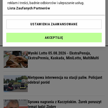
reklam i treści, badnie odbiorców i ulepszanie usług.
Lista Zaufanych Partnerów
Bogucki uderza w Tuska. Poszło o podpisy. "Nie
wiem, kto panu premierowi podpowiada"
USTAWIENIA ZAAWANSOWANE
AKCEPTUJĘ
POLECAMY
Wyniki Lotto 05.08.2026 - EkstraPensja,
EkstraPremia, Kaskada, MiniLotto, MultiMulti
Nietypowa interwencja na stacji paliw. Policjant
odebrał poród
Sprawa nagrania z Kaczyńskim. Żurek poruszył
temat ludzi Ziobry