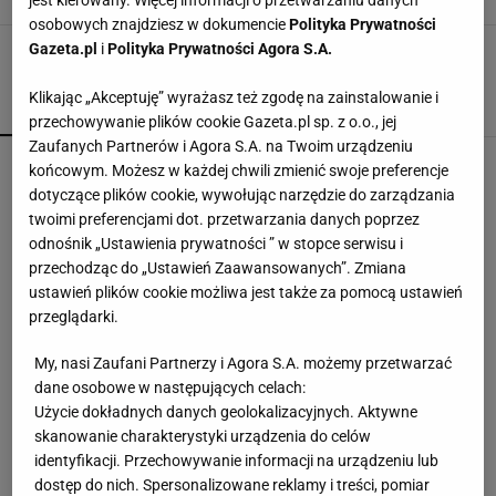
jest kierowany. Więcej informacji o przetwarzaniu danych
osobowych znajdziesz w dokumencie
Polityka Prywatności
Gazeta.pl
i
Polityka Prywatności Agora S.A.
Klikając „Akceptuję” wyrażasz też zgodę na zainstalowanie i
POPULARNE
NAJNOWSZE
przechowywanie plików cookie Gazeta.pl sp. z o.o., jej
Zaufanych Partnerów i Agora S.A. na Twoim urządzeniu
Sprawa wycieku nagrania z Kaczyńskim. Żurek:
końcowym. Możesz w każdej chwili zmienić swoje preferencje
W prokuraturze nadal są ludzie Ziobry
dotyczące plików cookie, wywołując narzędzie do zarządzania
twoimi preferencjami dot. przetwarzania danych poprzez
odnośnik „Ustawienia prywatności ” w stopce serwisu i
Mieszkańcy Nowego Jorku być może dostaną 10
przechodząc do „Ustawień Zaawansowanych”. Zmiana
proc. zniżki za zakupy w kasie automatycznej
ustawień plików cookie możliwa jest także za pomocą ustawień
przeglądarki.
Grzmią, że "1670" niszczy skansen. Krytycy nie
My, nasi Zaufani Partnerzy i Agora S.A. możemy przetwarzać
przewidzieli jednego
dane osobowe w następujących celach:
Użycie dokładnych danych geolokalizacyjnych. Aktywne
skanowanie charakterystyki urządzenia do celów
Jest wyrok ws. subwencji dla PiS. Tusk: Dla
identyfikacji. Przechowywanie informacji na urządzeniu lub
przekręciarzy pieniędzy nie ma i nie będzie
dostęp do nich. Spersonalizowane reklamy i treści, pomiar