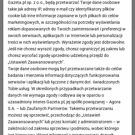
Gazeta.pl sp. z o.o., będą przetwarzać Twoje dane osobowe
takie jak adresy IP, adresy e-mail czy identyfikatory plików
cookie lub inne informacje zapisane w tych plikach do celów
marketingowych, w szczególności na potrzeby wyświetlania
reklam dopasowanych do Twoich zainteresowań i preferencji w
swoich serwisach, aplikacjach i w Internecie lub personalizacji
SZCZUPŁA TALIA
treści w nich wyświetlanych. Wyrażenie zgody jest dobrowolne.
Jeśli nie chcesz wyrazić zgody, chcesz ograniczyć jej zakres lub
chcesz wycofać zgodę uprzednio udzieloną przejdź do
5 niezawodnych ćwiczeń na szczupłą talię
„Ustawień Zaawansowanych”.
PLAN TRENINGOWY
SZCZUPŁA TALIA
ĆWICZENIA NA TALIĘ
Twoje dane osobowe mogą być przetwarzane także do celów
badania i mierzenia informacji dotyczących funkcjonowania
serwisów i aplikacji lub łączone z danymi dot. świadczonych
Dzięki tym 3 ćwiczeniom będziesz mieć
Tobie usług. W określonych przypadkach przetwarzanie
szczupłą i smukłą talię. Wystarczy, że będziesz
danych nie wymaga zgody i odbywa się w oparciu o
je wykonywać regularnie, a zobaczysz efekt
uzasadniony interes Gazeta.pl, jej spółki powiązanej – Agora
SZCZUPŁA TALIA
TRENING
TRENING NA TALIĘ
S.A. – lub Zaufanych Partnerów. Takiemu przetwarzaniu
możesz się sprzeciwić, przechodząc do „Ustawień
Trening wyszczuplający talię. To tylko 5 minut!
Zaawansowanych” lub przez kontakt z administratorem – w
SPOSOBY NA PŁASKI BRZUCH
SZCZUPŁA TALIA
TALIA
zależności od zakresu sprzeciwu i podmiotu, wobec którego
TALIA OSY
WĄSKA TALIA