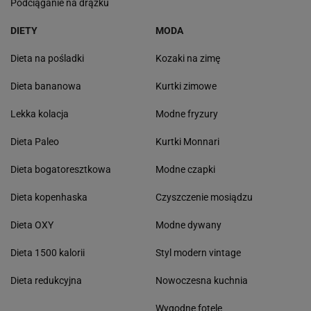
Podciąganie na drążku
DIETY
MODA
Dieta na pośladki
Kozaki na zimę
Dieta bananowa
Kurtki zimowe
Lekka kolacja
Modne fryzury
Dieta Paleo
Kurtki Monnari
Dieta bogatoresztkowa
Modne czapki
Dieta kopenhaska
Czyszczenie mosiądzu
Dieta OXY
Modne dywany
Dieta 1500 kalorii
Styl modern vintage
Dieta redukcyjna
Nowoczesna kuchnia
Wygodne fotele